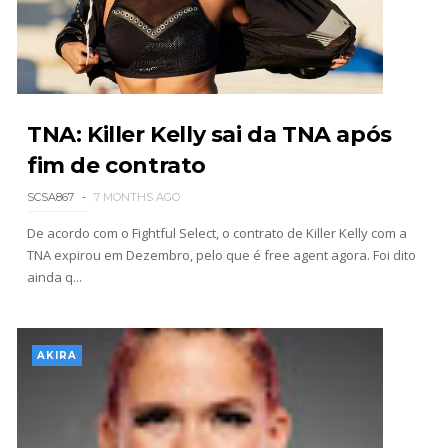
Throwback: The Rock vs Brock Lesnar:
SummerSlam 2002 - Undisputed WWE
Championship Match
SCSA867
-
Jul 28 2026
TNA: Killer Kelly sai da TNA após
fim de contrato
WWE Monday Night Raw 27 July 2026
Unknown
-
Jul 28 2026
SCSA867
7 MONTHS AGO
De acordo com o Fightful Select, o contrato de Killer Kelly com a
TNA expirou em Dezembro, pelo que é free agent agora. Foi dito
ainda q...
AEW Redemption 2026
Unknown
-
Jul 27 2026
AKIRA
WWE: Unreal Season 3
Unknown
-
Jul 26 2026