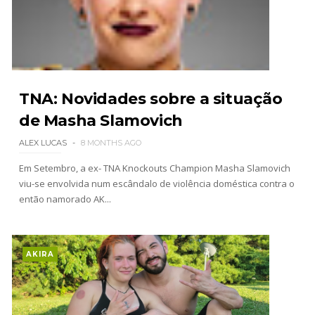
Dark Side of the Ring Season 7 Episode 4 “Necro
Butcher vs. Samoa Joe”
Unknown
-
Jul 26 2026
TNA: Novidades sobre a situação
WWE Main Event, July 23, 2026
de Masha Slamovich
Unknown
-
Jul 26 2026
ALEX LUCAS
8 MONTHS AGO
Em Setembro, a ex- TNA Knockouts Champion Masha Slamovich
viu-se envolvida num escândalo de violência doméstica contra o
Throwback: Bret "The Hitman" Hart vs. Mr.
então namorado AK...
Perfect: SummerSlam 1991 - Intercontinental
Championship Match
SCSA867
-
Jul 26 2026
AKIRA
Lucha Libre AAA: Verano De Escándalo 2026
Unknown
-
Jul 26 2026