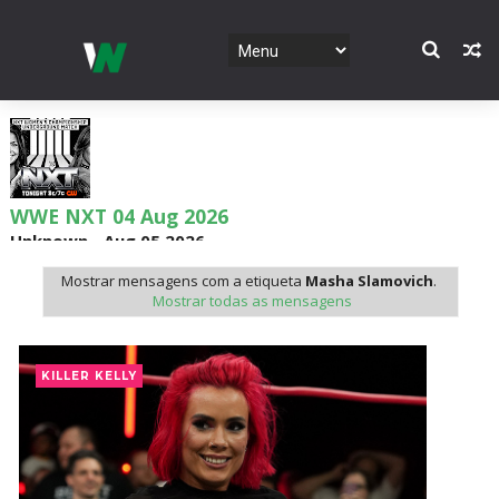
WWE NXT 04 Aug 2026
Unknown
-
Aug 05 2026
Mostrar mensagens com a etiqueta
Masha Slamovich
.
Mostrar todas as mensagens
WWE Monday Night Raw 03 Aug 2026
Unknown
-
Aug 04 2026
KILLER KELLY
WWE SummerSlam 2026 - Sunday
Unknown
-
Aug 02 2026