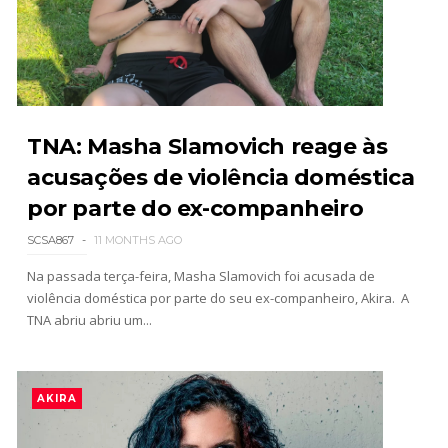
AEW Collision 25 JULY 2026
Unknown
-
Jul 26 2026
TNA: Masha Slamovich reage às
WWE Friday Night Smackdown 24 July 2026
acusações de violência doméstica
Unknown
-
Jul 25 2026
por parte do ex-companheiro
SCSA867
11 MONTHS AGO
TNA iMPACT Wrestling 23 July 2026
Na passada terça-feira, Masha Slamovich foi acusada de
Unknown
-
Jul 24 2026
violência doméstica por parte do seu ex-companheiro, Akira. A
TNA abriu abriu um...
AEW Dynamite 22JUL26
Unknown
-
Jul 23 2026
AKIRA