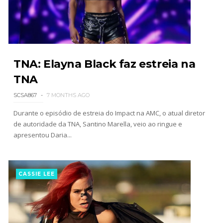
WWE Friday Night Smackdown 31 July 2026
Unknown
-
Aug 01 2026
TNA: Elayna Black faz estreia na
TNA
TNA iMPACT Wrestling 30 July 2026
SCSA867
7 MONTHS AGO
Unknown
-
Jul 31 2026
Durante o episódio de estreia do Impact na AMC, o atual diretor
de autoridade da TNA, Santino Marella, veio ao ringue e
apresentou Daria...
AEW Dynamite 29JUL26
Unknown
-
Jul 30 2026
CASSIE LEE
WWE NXT 28 JULY 2026
Unknown
-
Jul 29 2026