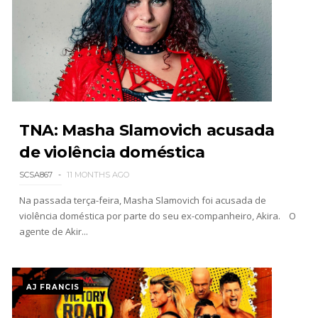
TNA iMPACT Wrestling 06 aug 2026
Unknown
-
Aug 07 2026
AEW Dynamite 05AUG26
Unknown
-
Aug 06 2026
TNA: Masha Slamovich acusada
de violência doméstica
SCSA867
11 MONTHS AGO
Na passada terça-feira, Masha Slamovich foi acusada de
violência doméstica por parte do seu ex-companheiro, Akira. O
agente de Akir...
AJ FRANCIS