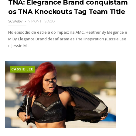
TNA: Elegrance Brand conquistam
os TNA Knockouts Tag Team Title
WWE: Unreal Season 3
SCSA867
7 MONTHS AGO
Unknown
-
Jul 26 2026
No episódio de estreia do Impact na AMC, Heather By Elegance e
M By Elegance Brand desafiaram as The IInspiration (Cassie Lee
e Jessie M...
Dark Side of the Ring Season 7 Episode 4 “Necro
Butcher vs. Samoa Joe”
Unknown
-
Jul 26 2026
CASSIE LEE
WWE Main Event, July 23, 2026
Unknown
-
Jul 26 2026
Throwback: Bret "The Hitman" Hart vs. Mr.
Perfect: SummerSlam 1991 - Intercontinental
Championship Match