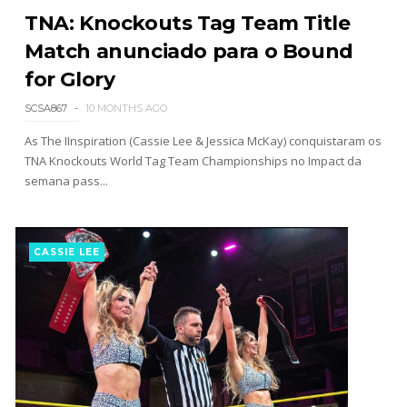
TNA: Knockouts Tag Team Title
Match anunciado para o Bound
for Glory
SCSA867
10 MONTHS AGO
As The IInspiration (Cassie Lee & Jessica McKay) conquistaram os
TNA Knockouts World Tag Team Championships no Impact da
semana pass...
CASSIE LEE