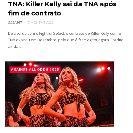
SCSA867
-
Jul 26 2026
TNA: Killer Kelly sai da TNA após
fim de contrato
Lucha Libre AAA: Verano De Escándalo 2026
Unknown
-
Jul 26 2026
SCSA867
7 MONTHS AGO
De acordo com o Fightful Select, o contrato de Killer Kelly com a
TNA expirou em Dezembro, pelo que é free agent agora. Foi dito
AEW Collision 25 JULY 2026
ainda q...
Unknown
-
Jul 26 2026
AGAINST ALL ODDS 2025
WWE Friday Night Smackdown 24 July 2026
Unknown
-
Jul 25 2026
TNA iMPACT Wrestling 23 July 2026
Unknown
-
Jul 24 2026