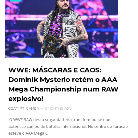
Throwback: The Rock vs Brock Lesnar:
SummerSlam 2002 - Undisputed WWE
Championship Match
SCSA867
-
Jul 28 2026
WWE Monday Night Raw 27 July 2026
Unknown
-
Jul 28 2026
WWE: MÁSCARAS E CAOS:
Dominik Mysterio retém o AAA
AEW Redemption 2026
Mega Championship num RAW
Unknown
-
Jul 27 2026
explosivo!
GOAT_PT_GAMER
3 MONTHS AGO
WWE: Unreal Season 3
O WWE RAW desta segunda-feira transformou-se num
autêntico campo de batalha internacional. No centro do furacão
Unknown
-
Jul 26 2026
esteve o AAA Mega C...