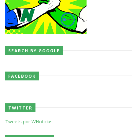
TNA iMPACT Wrestling 06 aug 2026
Unknown
-
Aug 07 2026
AEW Dynamite 05AUG26
SEARCH BY GOOGLE
Unknown
-
Aug 06 2026
FACEBOOK
TWITTER
Tweets por WNoticias