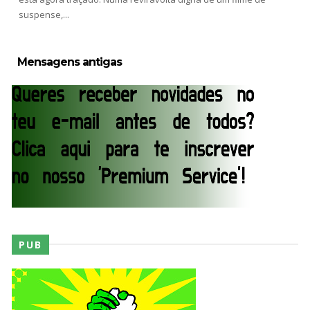
suspense,...
AEW Collision 25 JULY 2026
Unknown
-
Jul 26 2026
Mensagens antigas
WWE Friday Night Smackdown 24 July 2026
Unknown
-
Jul 25 2026
TNA iMPACT Wrestling 23 July 2026
Unknown
-
Jul 24 2026
PUB
AEW Dynamite 22JUL26
Unknown
-
Jul 23 2026