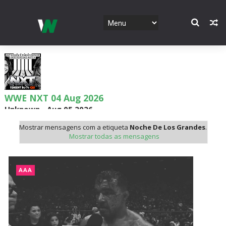
WWE NXT 04 Aug 2026
Unknown
-
Aug 05 2026
Mostrar mensagens com a etiqueta
Noche De Los Grandes
.
Mostrar todas as mensagens
WWE Monday Night Raw 03 Aug 2026
Unknown
-
Aug 04 2026
AAA
WWE SummerSlam 2026 - Sunday
Unknown
-
Aug 02 2026