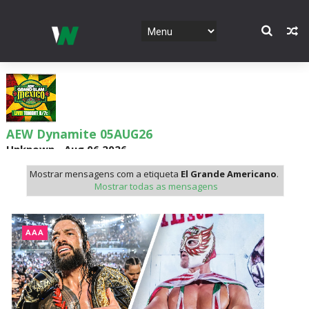
AEW Dynamite 05AUG26
Unknown
-
Aug 06 2026
Mostrar mensagens com a etiqueta
El Grande Americano
.
Mostrar todas as mensagens
WWE NXT 04 Aug 2026
Unknown
-
Aug 05 2026
AAA
WWE Monday Night Raw 03 Aug 2026
Unknown
-
Aug 04 2026