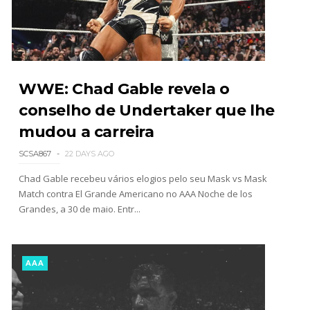
WWE SummerSlam 2026 - Saturday
Unknown
-
Aug 01 2026
WWE: Chad Gable revela o
conselho de Undertaker que lhe
WWE Friday Night Smackdown 31 July 2026
mudou a carreira
Unknown
-
Aug 01 2026
SCSA867
22 DAYS AGO
Chad Gable recebeu vários elogios pelo seu Mask vs Mask
Match contra El Grande Americano no AAA Noche de los
TNA iMPACT Wrestling 30 July 2026
Grandes, a 30 de maio. Entr...
Unknown
-
Jul 31 2026
AAA
AEW Dynamite 29JUL26
Unknown
-
Jul 30 2026