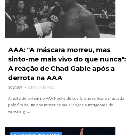
WWE NXT 28 JULY 2026
Unknown
-
Jul 29 2026
AAA: "A máscara morreu, mas
Throwback: The Rock vs Brock Lesnar:
SummerSlam 2002 - Undisputed WWE
sinto-me mais vivo do que nunca":
Championship Match
A reação de Chad Gable após a
SCSA867
-
Jul 28 2026
derrota na AAA
WWE Monday Night Raw 27 July 2026
SCSA867
2 MONTHS AGO
Unknown
-
Jul 28 2026
A noite de ontem no AAA Noche de Los Grandes ficará marcada
pelo fim de um dos mistérios mais longos e intrigantes do
wrestling r...
AEW Redemption 2026
Unknown
-
Jul 27 2026