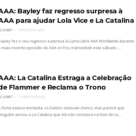
AAA: Bayley faz regresso surpresa à
AAA para ajudar Lola Vice e La Catalina
 4 “Necro Butcher vs. Samoa Joe”
SCSA867
3 MONTHS AGO
Bayley fez o seu regresso surpresa à Lucha Libre AAA Worldwide durante
o mais recente episódio do AAA on Fox, transmitido este sábado. ...
 Mr. Perfect: SummerSlam 1991 - Intercontinenta
AAA: La Catalina Estraga a Celebração
2026
de Flammer e Reclama o Trono
SCSA867
4 MONTHS AGO
A festa estava montada, os balões estavam cheios, mas parece que
ninguém avisou a La Catalina que ela não constava na lista de co...
026