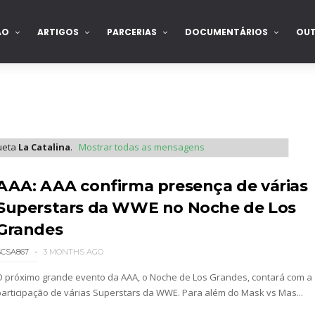
ÃO
ARTIGOS
PARCERIAS
DOCUMENTÁRIOS
OU
ueta
La Catalina
.
Mostrar todas as mensagens
: SummerSlam 2002 - Undisputed WWE Championshi
AAA: AAA confirma presença de várias
Superstars da WWE no Noche de Los
Grandes
SCSA867
3 MONTHS AGO
O próximo grande evento da AAA, o Noche de Los Grandes, contará com a
participação de várias Superstars da WWE. Para além do Mask vs Mas...