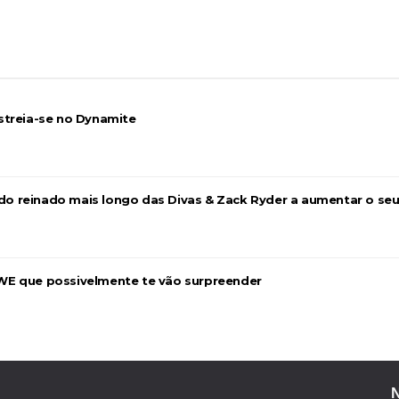
2026 - Semana 2
streia-se no Dynamite
a do reinado mais longo das Divas & Zack Ryder a aumentar o se
026
WE que possivelmente te vão surpreender