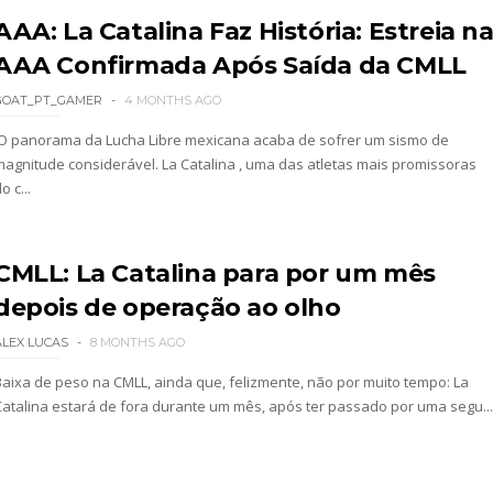
AAA: La Catalina Faz História: Estreia n
AAA Confirmada Após Saída da CMLL
GOAT_PT_GAMER
4 MONTHS AGO
O panorama da Lucha Libre mexicana acaba de sofrer um sismo de
magnitude considerável. La Catalina , uma das atletas mais promissoras
o c...
CMLL: La Catalina para por um mês
depois de operação ao olho
ALEX LUCAS
8 MONTHS AGO
Baixa de peso na CMLL, ainda que, felizmente, não por muito tempo: La
Catalina estará de fora durante um mês, após ter passado por uma segu...