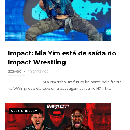
WWE NXT 04 Aug 2026
Unknown
-
Aug 05 2026
WWE Monday Night Raw 03 Aug 2026
Unknown
-
Aug 04 2026
Impact: Mia Yim está de saída do
Impact Wrestling
SCSA867
4 YEARS AGO
Mia Yim tinha um futuro brilhante pela frente
na WWE, já que ela teve uma passagem sólida no NXT. In...
ALEX SHELLEY