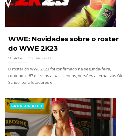
AEW Dynamite 29JUL26
Unknown
-
Jul 30 2026
WWE: Novidades sobre o roster
do WWE 2K23
WWE NXT 28 JULY 2026
SCSA867
3 YEARS AGO
Unknown
-
Jul 29 2026
O roster do WWE 2K23 foi confirmado na segunda-feira,
contendo 187 estrelas atuais, lendas, versões alternativas Old
School para lutadores e...
Throwback: The Rock vs Brock Lesnar:
SummerSlam 2002 - Undisputed WWE
Championship Match
BRONSON REED
SCSA867
-
Jul 28 2026
WWE Monday Night Raw 27 July 2026
Unknown
-
Jul 28 2026