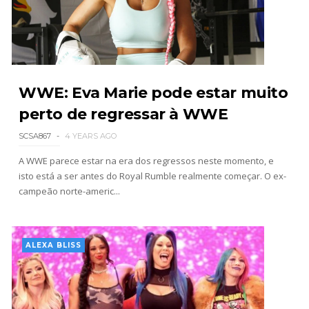
AEW Redemption 2026
Unknown
-
Jul 27 2026
WWE: Eva Marie pode estar muito
perto de regressar à WWE
WWE: Unreal Season 3
Unknown
-
Jul 26 2026
SCSA867
4 YEARS AGO
A WWE parece estar na era dos regressos neste momento, e
isto está a ser antes do Royal Rumble realmente começar. O ex-
campeão norte-americ...
Dark Side of the Ring Season 7 Episode 4 “Necro
Butcher vs. Samoa Joe”
Unknown
-
Jul 26 2026
ALEXA BLISS
WWE Main Event, July 23, 2026
Unknown
-
Jul 26 2026