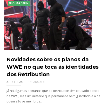
DIO MADDIN
Novidades sobre os planos da
WWE no que toca às identidades
dos Retribution
ALEX LUCAS
6 YEARS AGO
Já há algumas semanas que os Retribution têm causado o caos
na WWE, mas um mistério que permanece bem guardado é o de
quem são os membros...