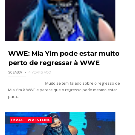
TNA iMPACT Wrestling 23 July 2026
Unknown
-
Jul 24 2026
AEW Dynamite 22JUL26
WWE: Mia Yim pode estar muito
Unknown
-
Jul 23 2026
perto de regressar à WWE
SCSA867
4 YEARS AGO
WWE NXT 21 JULY 2026
Muito se tem falado sobre o regresso de
Unknown
-
Jul 22 2026
Mia Yim à WWE e parece que o regresso pode mesmo estar
para...
AEW Dynamite 05AUG26
Unknown
-
Aug 06 2026
IMPACT WRESTLING