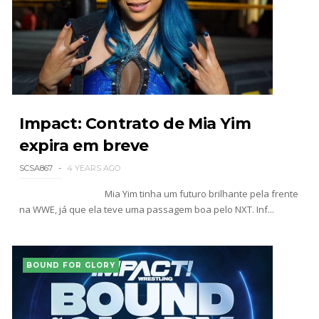
Impact: Contrato de Mia Yim
expira em breve
SCSA867
4 YEARS AGO
Mia Yim tinha um futuro brilhante pela frente
na WWE, já que ela teve uma passagem boa pelo NXT. Inf...
BOUND FOR GLORY