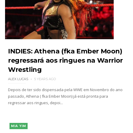
INDIES: Athena (fka Ember Moon)
regressará aos ringues na Warrior
Wrestling
ALEX LUCAS
5 YEARS AGO
Depois de ter sido dispensada pela WWE em Novembro do ano
passado, Athena ( fka Ember Moon) já está pronta para
regressar aos ringues, depoi...
MIA YIM