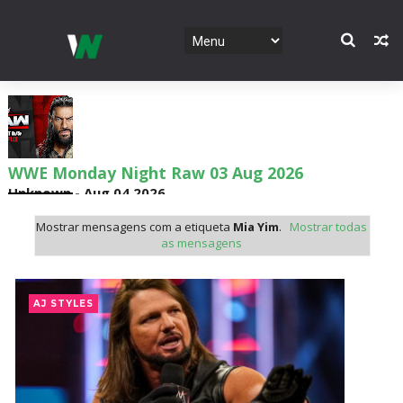
WWE SummerSlam 2026 - Sunday
Unknown
-
Aug 02 2026
Mostrar mensagens com a etiqueta
Mia Yim
.
Mostrar todas
as mensagens
WWE Main Event, July 30, 2026
Unknown
-
Aug 02 2026
AJ STYLES
Lucha Libre AAA: Verano De Escándalo 2026 -
Semana 2