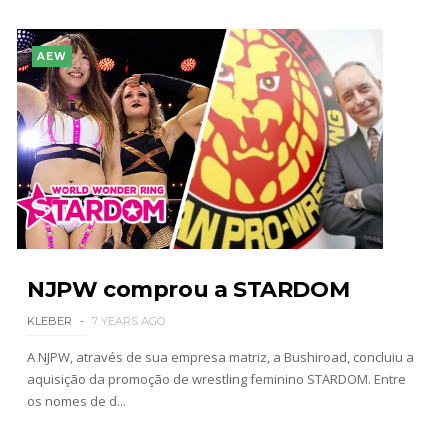
AEW
NJPW comprou a STARDOM
KLEBER
7 YEARS AGO
A NJPW, através de sua empresa matriz, a Bushiroad, concluiu a
aquisição da promoção de wrestling feminino STARDOM. Entre
os nomes de d...