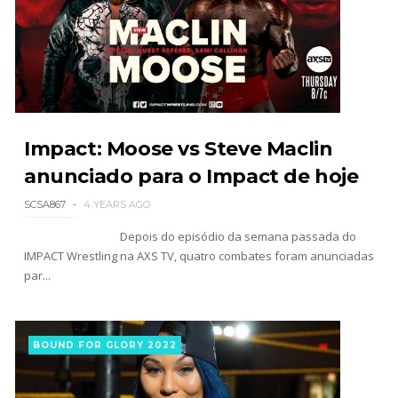
Impact: Moose vs Steve Maclin
anunciado para o Impact de hoje
SCSA867
4 YEARS AGO
Depois do episódio da semana passada do
IMPACT Wrestling na AXS TV, quatro combates foram anunciadas
par...
BOUND FOR GLORY 2022