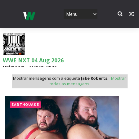
WWE NXT 04 Aug 2026
Unknown
-
Aug 05 2026
Mostrar mensagens com a etiqueta
Jake Roberts
.
Mostrar
todas as mensagens
WWE Monday Night Raw 03 Aug 2026
Unknown
-
Aug 04 2026
EARTHQUAKE
WWE SummerSlam 2026 - Sunday
Unknown
-
Aug 02 2026