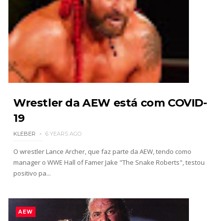
AEW Collision 25 JULY 2026
Unknown
-
Jul 26 2026
WWE Friday Night Smackdown 24 July 2026
Unknown
-
Jul 25 2026
Wrestler da AEW está com COVID-
19
TNA iMPACT Wrestling 23 July 2026
KLEBER
6 YEARS AGO
Unknown
-
Jul 24 2026
O wrestler Lance Archer, que faz parte da AEW, tendo como
manager o WWE Hall of Famer Jake "The Snake Roberts", testou
positivo pa...
AEW Dynamite 22JUL26
Unknown
-
Jul 23 2026
AEW