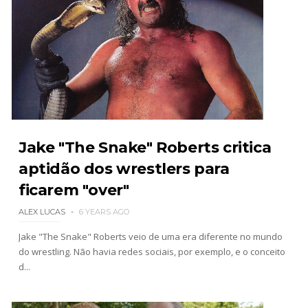
TNA iMPACT Wrestling 06 aug 2026
Unknown
-
Aug 07 2026
AEW Dynamite 05AUG26
Unknown
-
Aug 06 2026
WWE NXT 04 Aug 2026
Jake "The Snake" Roberts critica
Unknown
-
Aug 05 2026
aptidão dos wrestlers para
ficarem "over"
ALEX LUCAS
6 YEARS AGO
Jake "The Snake" Roberts veio de uma era diferente no mundo
do wrestling. Não havia redes sociais, por exemplo, e o conceito
d...