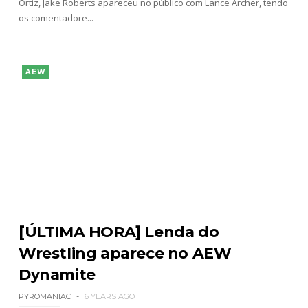
Ortiz, Jake Roberts apareceu no público com Lance Archer, tendo
os comentadore...
AEW
[ÚLTIMA HORA] Lenda do
Wrestling aparece no AEW
Dynamite
PYROMANIAC
6 YEARS AGO