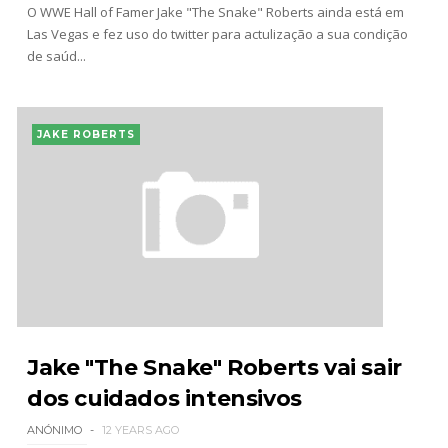
O WWE Hall of Famer Jake "The Snake" Roberts ainda está em
Las Vegas e fez uso do twitter para actulização a sua condição
de saúd...
JAKE ROBERTS
Jake "The Snake" Roberts vai sair
dos cuidados intensivos
ANÓNIMO
12 YEARS AGO