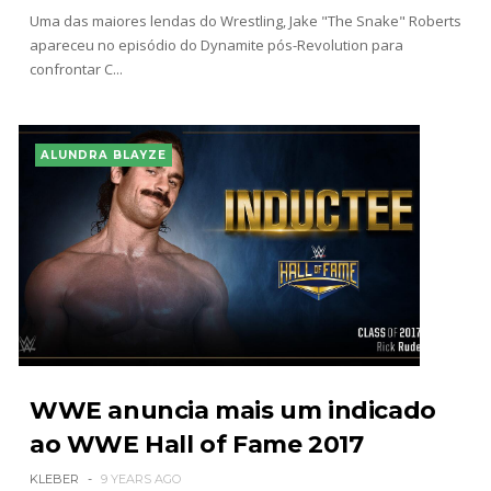
Uma das maiores lendas do Wrestling, Jake "The Snake" Roberts
apareceu no episódio do Dynamite pós-Revolution para
confrontar C...
ALUNDRA BLAYZE
WWE anuncia mais um indicado
ao WWE Hall of Fame 2017
KLEBER
9 YEARS AGO