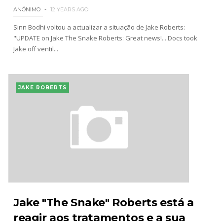
ANÓNIMO
12 YEARS AGO
Sinn Bodhi voltou a actualizar a situação de Jake Roberts:
"UPDATE on Jake The Snake Roberts: Great news!... Docs took
Jake off ventil...
JAKE ROBERTS
Jake "The Snake" Roberts está a
reagir aos tratamentos e a sua