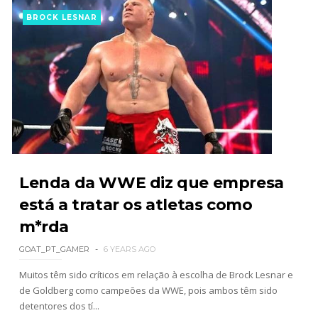
BROCK LESNAR
Lenda da WWE diz que empresa
está a tratar os atletas como
m*rda
GOAT_PT_GAMER
6 YEARS AGO
Muitos têm sido críticos em relação à escolha de Brock Lesnar e
de Goldberg como campeões da WWE, pois ambos têm sido
detentores dos tí...