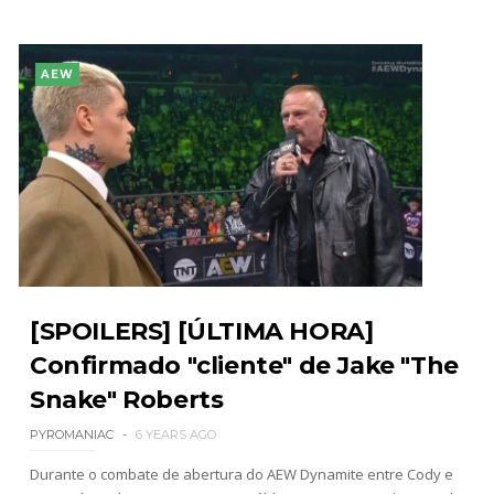
AEW
[SPOILERS] [ÚLTIMA HORA]
Confirmado "cliente" de Jake "The
Snake" Roberts
PYROMANIAC
6 YEARS AGO
Durante o combate de abertura do AEW Dynamite entre Cody e