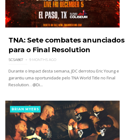
Unknown
-
Aug 02 2026
Semana em Sexyness No.52
SCSA867
-
Aug 02 2026
TNA: Sete combates anunciados
para o Final Resolution
WWE SummerSlam 2026 - Saturday
SCSA867
9 MONTHS AGO
Unknown
-
Aug 01 2026
Durante o Impact desta semana, JDC derrotou Eric Young e
garantiu uma oportunidade pelo TNA World Title no Final
Resolution. . @Di...
WWE Friday Night Smackdown 31 July 2026
Unknown
-
Aug 01 2026
BRIAN MYERS
TNA iMPACT Wrestling 30 July 2026
Unknown
-
Jul 31 2026