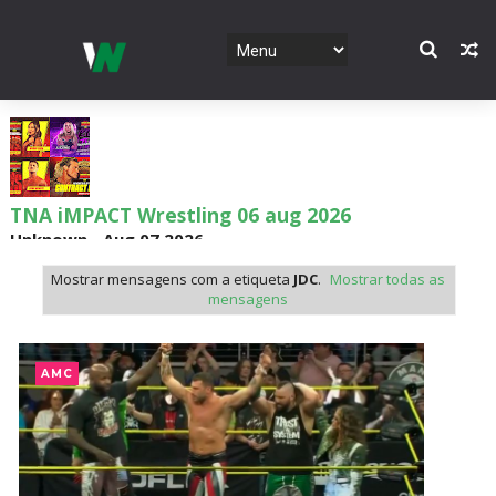
TNA iMPACT Wrestling 06 aug 2026
Unknown
-
Aug 07 2026
Mostrar mensagens com a etiqueta
JDC
.
Mostrar todas as
mensagens
AEW Dynamite 05AUG26
Unknown
-
Aug 06 2026
AMC
WWE NXT 04 Aug 2026
Unknown
-
Aug 05 2026