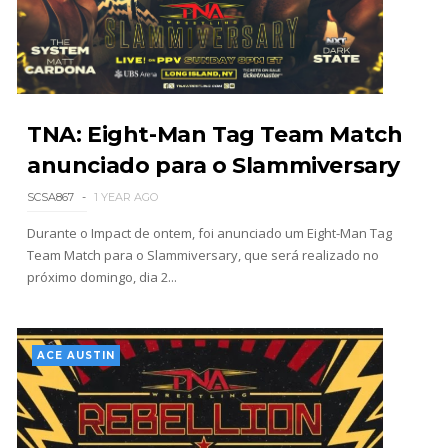
AEW Dynamite 29JUL26
Unknown
-
Jul 30 2026
TNA: Eight-Man Tag Team Match
anunciado para o Slammiversary
WWE NXT 28 JULY 2026
Unknown
-
Jul 29 2026
SCSA867
1 YEAR AGO
Durante o Impact de ontem, foi anunciado um Eight-Man Tag
Team Match para o Slammiversary, que será realizado no
próximo domingo, dia 2...
Throwback: The Rock vs Brock Lesnar:
SummerSlam 2002 - Undisputed WWE
Championship Match
SCSA867
-
Jul 28 2026
ACE AUSTIN
WWE Monday Night Raw 27 July 2026
Unknown
-
Jul 28 2026