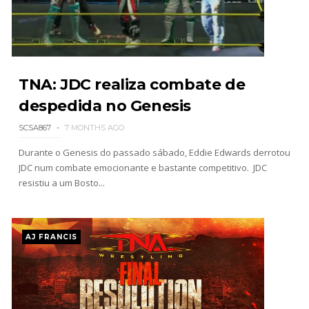
WWE Monday Night Raw 03 Aug 2026
Unknown
-
Aug 04 2026
TNA: JDC realiza combate de
despedida no Genesis
WWE SummerSlam 2026 - Sunday
SCSA867
7 MONTHS AGO
Unknown
-
Aug 02 2026
Durante o Genesis do passado sábado, Eddie Edwards derrotou
JDC num combate emocionante e bastante competitivo. JDC
resistiu a um Bosto...
WWE Main Event, July 30, 2026
Unknown
-
Aug 02 2026
AJ FRANCIS
Lucha Libre AAA: Verano De Escándalo 2026 -
Semana 2