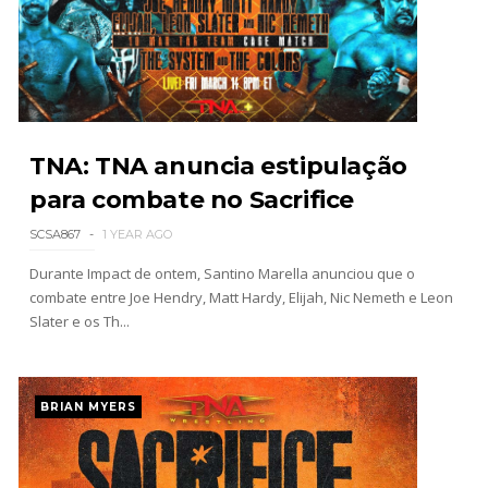
TNA iMPACT Wrestling 23 July 2026
Unknown
-
Jul 24 2026
WWE Friday Night Smackdown 07Aug2026
TNA: TNA anuncia estipulação
Unknown
-
Aug 08 2026
para combate no Sacrifice
TNA iMPACT Wrestling 06 aug 2026
SCSA867
1 YEAR AGO
Unknown
-
Aug 07 2026
Durante Impact de ontem, Santino Marella anunciou que o
combate entre Joe Hendry, Matt Hardy, Elijah, Nic Nemeth e Leon
Slater e os Th...
BRIAN MYERS