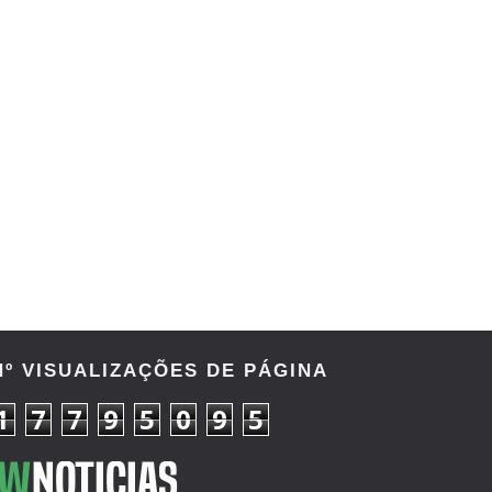
Nº VISUALIZAÇÕES DE PÁGINA
1
7
7
9
5
0
9
5