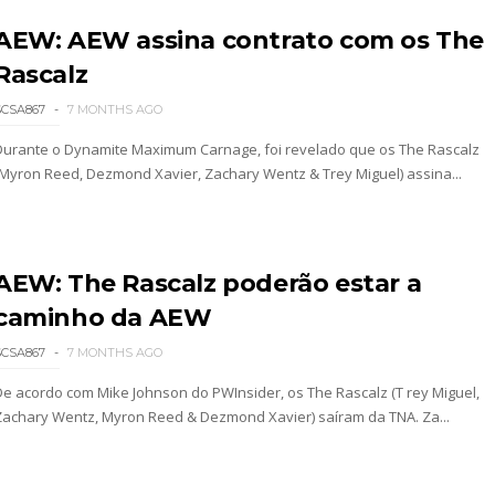
AEW: AEW assina contrato com os The
Rascalz
2026 - Semana 2
SCSA867
7 MONTHS AGO
Durante o Dynamite Maximum Carnage, foi revelado que os The Rascalz
(Myron Reed, Dezmond Xavier, Zachary Wentz & Trey Miguel) assina...
AEW: The Rascalz poderão estar a
026
caminho da AEW
SCSA867
7 MONTHS AGO
De acordo com Mike Johnson do PWInsider, os The Rascalz (T rey Miguel,
Zachary Wentz, Myron Reed & Dezmond Xavier) saíram da TNA. Za...