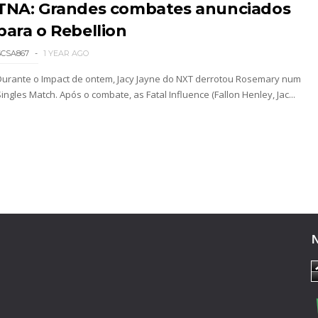
TNA: Grandes combates anunciados
para o Rebellion
SCSA867
1 YEAR AGO
Durante o Impact de ontem, Jacy Jayne do NXT derrotou Rosemary num
ingles Match. Após o combate, as Fatal Influence (Fallon Henley, Jac...