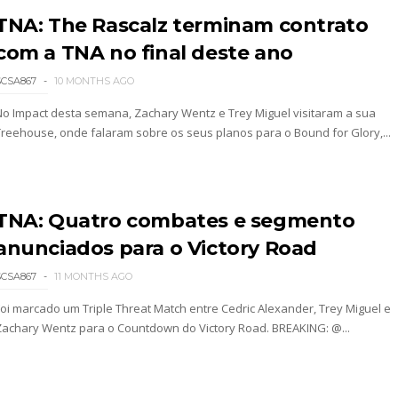
TNA: The Rascalz terminam contrato
com a TNA no final deste ano
: SummerSlam 2002 - Undisputed WWE Championshi
SCSA867
10 MONTHS AGO
No Impact desta semana, Zachary Wentz e Trey Miguel visitaram a sua
Treehouse, onde falaram sobre os seus planos para o Bound for Glory,...
TNA: Quatro combates e segmento
anunciados para o Victory Road
SCSA867
11 MONTHS AGO
Foi marcado um Triple Threat Match entre Cedric Alexander, Trey Miguel e
 4 “Necro Butcher vs. Samoa Joe”
Zachary Wentz para o Countdown do Victory Road. BREAKING: @...