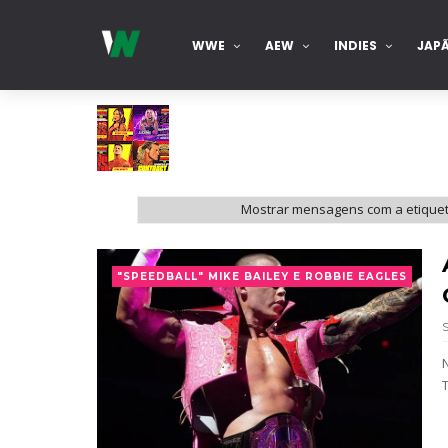
WWE
AEW
INDIES
JAP
AEW Dynamite 05AUG26
Mostrar mensagens com a etique
Unknown
-
Aug 06 2026
WWE NXT 04 Aug 2026
"SPEEDBALL" MIKE BAILEY E ROBBIE EAGLES
Unknown
-
Aug 05 2026
WWE Monday Night Raw 03 Aug 2026
Unknown
-
Aug 04 2026
WWE SummerSlam 2026 - Sunday
Unknown
-
Aug 02 2026