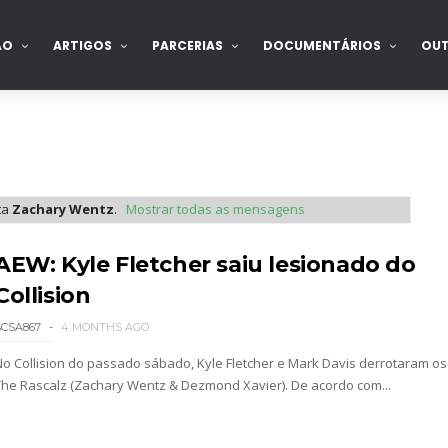
ÃO
ARTIGOS
PARCERIAS
DOCUMENTÁRIOS
OU
ta
Zachary Wentz
.
Mostrar todas as mensagens
AEW: Kyle Fletcher saiu lesionado do
Collision
SCSA867
4 MONTHS AGO
No Collision do passado sábado, Kyle Fletcher e Mark Davis derrotaram os
The Rascalz (Zachary Wentz & Dezmond Xavier). De acordo com...