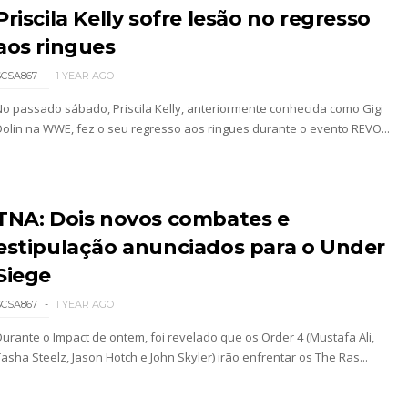
Priscila Kelly sofre lesão no regresso
 Mr. Perfect: SummerSlam 1991 - Intercontinenta
aos ringues
SCSA867
1 YEAR AGO
2026
No passado sábado, Priscila Kelly, anteriormente conhecida como Gigi
Dolin na WWE, fez o seu regresso aos ringues durante o evento REVO...
026
TNA: Dois novos combates e
estipulação anunciados para o Under
Siege
SCSA867
1 YEAR AGO
26
Durante o Impact de ontem, foi revelado que os Order 4 (Mustafa Ali,
asha Steelz, Jason Hotch e John Skyler) irão enfrentar os The Ras...