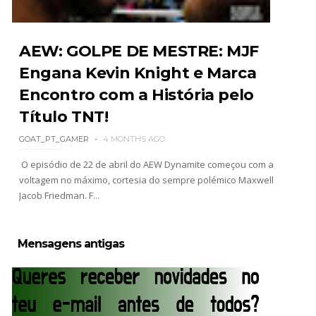
AEW: GOLPE DE MESTRE: MJF
Engana Kevin Knight e Marca
Encontro com a História pelo
Título TNT!
GOAT_PT_GAMER
4 MONTHS AGO
O episódio de 22 de abril do AEW Dynamite começou com a
voltagem no máximo, cortesia do sempre polémico Maxwell
Jacob Friedman. F...
Mensagens antigas