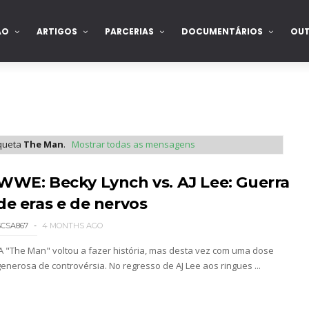
ÃO
ARTIGOS
PARCERIAS
DOCUMENTÁRIOS
OU
iqueta
The Man
.
Mostrar todas as mensagens
WWE: Becky Lynch vs. AJ Lee: Guerra
de eras e de nervos
SCSA867
4 MONTHS AGO
A "The Man" voltou a fazer história, mas desta vez com uma dose
generosa de controvérsia. No regresso de AJ Lee aos ringues ...