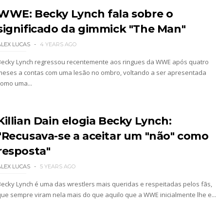
WWE: Becky Lynch fala sobre o
significado da gimmick "The Man"
: SummerSlam 2002 - Undisputed WWE Championshi
ALEX LUCAS
4 YEARS AGO
Becky Lynch regressou recentemente aos ringues da WWE após quatro
meses a contas com uma lesão no ombro, voltando a ser apresentada
como uma...
Killian Dain elogia Becky Lynch:
"Recusava-se a aceitar um "não" como
resposta"
ALEX LUCAS
5 YEARS AGO
 4 “Necro Butcher vs. Samoa Joe”
Becky Lynch é uma das wrestlers mais queridas e respeitadas pelos fãs,
que sempre viram nela mais do que aquilo que a WWE inicialmente lhe e...