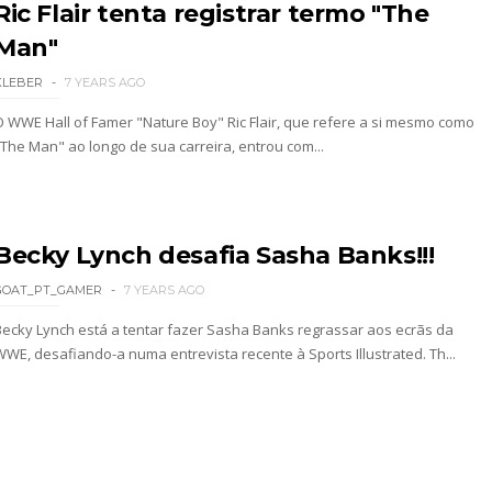
Ric Flair tenta registrar termo "The
Man"
KLEBER
7 YEARS AGO
O WWE Hall of Famer "Nature Boy" Ric Flair, que refere a si mesmo como
"The Man" ao longo de sua carreira, entrou com...
Becky Lynch desafia Sasha Banks!!!
GOAT_PT_GAMER
7 YEARS AGO
Becky Lynch está a tentar fazer Sasha Banks regrassar aos ecrãs da
WWE, desafiando-a numa entrevista recente à Sports Illustrated. Th...