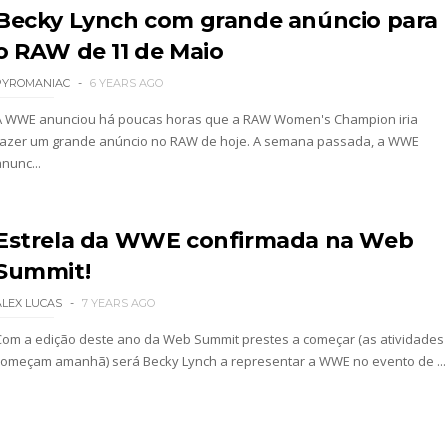
Becky Lynch com grande anúncio para
 Mr. Perfect: SummerSlam 1991 - Intercontinenta
o RAW de 11 de Maio
PYROMANIAC
6 YEARS AGO
2026
A WWE anunciou há poucas horas que a RAW Women's Champion iria
fazer um grande anúncio no RAW de hoje. A semana passada, a WWE
nunc...
026
Estrela da WWE confirmada na Web
Summit!
ALEX LUCAS
7 YEARS AGO
Com a edição deste ano da Web Summit prestes a começar (as atividades
começam amanhã) será Becky Lynch a representar a WWE no evento de ...
26