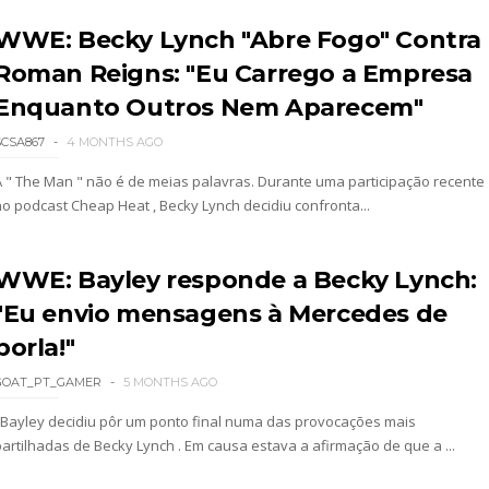
WWE: Becky Lynch "Abre Fogo" Contra
Roman Reigns: "Eu Carrego a Empresa
2026 - Semana 2
Enquanto Outros Nem Aparecem"
SCSA867
4 MONTHS AGO
A " The Man " não é de meias palavras. Durante uma participação recente
no podcast Cheap Heat , Becky Lynch decidiu confronta...
WWE: Bayley responde a Becky Lynch:
026
"Eu envio mensagens à Mercedes de
borla!"
GOAT_PT_GAMER
5 MONTHS AGO
Bayley decidiu pôr um ponto final numa das provocações mais
partilhadas de Becky Lynch . Em causa estava a afirmação de que a ...