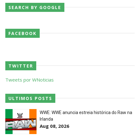
SEARCH BY GOOGLE
AEW Dynamite 29JUL26
Unknown
-
Jul 30 2026
FACEBOOK
WWE NXT 28 JULY 2026
Unknown
-
Jul 29 2026
TWITTER
Tweets por WNoticias
Throwback: The Rock vs Brock Lesnar:
SummerSlam 2002 - Undisputed WWE
ULTIMOS POSTS
Championship Match
SCSA867
-
Jul 28 2026
WWE: WWE anuncia estreia histórica do Raw na
Irlanda
WWE Monday Night Raw 27 July 2026
Aug 08, 2026
Unknown
-
Jul 28 2026