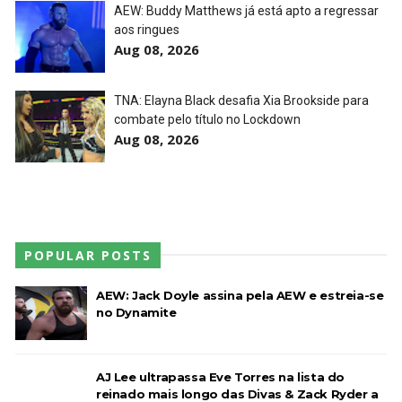
AEW: Buddy Matthews já está apto a regressar
aos ringues
AEW Redemption 2026
Aug 08, 2026
Unknown
-
Jul 27 2026
TNA: Elayna Black desafia Xia Brookside para
combate pelo título no Lockdown
Aug 08, 2026
WWE: Unreal Season 3
Unknown
-
Jul 26 2026
Dark Side of the Ring Season 7 Episode 4 “Necro
POPULAR POSTS
Butcher vs. Samoa Joe”
Unknown
-
Jul 26 2026
AEW: Jack Doyle assina pela AEW e estreia-se
no Dynamite
WWE Main Event, July 23, 2026
Unknown
-
Jul 26 2026
AJ Lee ultrapassa Eve Torres na lista do
reinado mais longo das Divas & Zack Ryder a