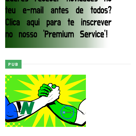
Unknown
-
Aug 02 2026
Semana em Sexyness No.52
SCSA867
-
Aug 02 2026
WWE SummerSlam 2026 - Saturday
Unknown
-
Aug 01 2026
PUB
WWE Friday Night Smackdown 31 July 2026
Unknown
-
Aug 01 2026
TNA iMPACT Wrestling 30 July 2026
Unknown
-
Jul 31 2026