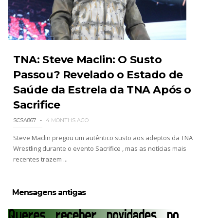
WWE Monday Night Raw 03 Aug 2026
Unknown
-
Aug 04 2026
TNA: Steve Maclin: O Susto
Passou? Revelado o Estado de
Saúde da Estrela da TNA Após o
WWE SummerSlam 2026 - Sunday
Unknown
-
Aug 02 2026
Sacrifice
SCSA867
4 MONTHS AGO
Steve Maclin pregou um autêntico susto aos adeptos da TNA
WWE Main Event, July 30, 2026
Wrestling durante o evento Sacrifice , mas as notícias mais
Unknown
-
Aug 02 2026
recentes trazem ...
Mensagens antigas
Lucha Libre AAA: Verano De Escándalo 2026 -
Semana 2