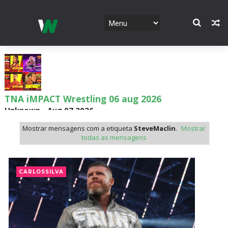
TNA iMPACT Wrestling 06 aug 2026
Unknown
-
Aug 07 2026
Mostrar mensagens com a etiqueta
SteveMaclin
.
Mostrar
todas as mensagens
AEW Dynamite 05AUG26
Unknown
-
Aug 06 2026
CARLOSSILVA
WWE NXT 04 Aug 2026
Unknown
-
Aug 05 2026