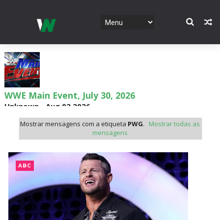
WWE Main Event, July 30, 2026
Unknown
-
Aug 02 2026
Mostrar mensagens com a etiqueta
PWG
.
Mostrar todas as
mensagens
Lucha Libre AAA: Verano De Escándalo 2026 -
Semana 2
ABC
Unknown
-
Aug 02 2026
Semana em Sexyness No.52
SCSA867
-
Aug 02 2026