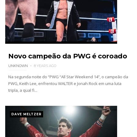
WWE Monday Night Raw 03 Aug 2026
Unknown
-
Aug 04 2026
WWE SummerSlam 2026 - Sunday
Unknown
-
Aug 02 2026
Novo campeão da PWG é coroado
UNKNOWN
8 YEARS AGO
Na segunda noite do “PWG “All Star Weekend 14”, o campeão da
PWG, Keith Lee, enfrentou WALTER e Jonah Rock em uma luta
tripla, a qual fi...
DAVE MELTZER