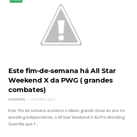
Este fim-de-semana há All Star
Weekend X da PWG ( grandes
combates)
ANÓNIMO
13 YEARS AGO
Este fim de semana acontece o último grande show do ano no
wrestling independente, o All Star Weekend X da Pro Wrestling
Guerrilla que f...