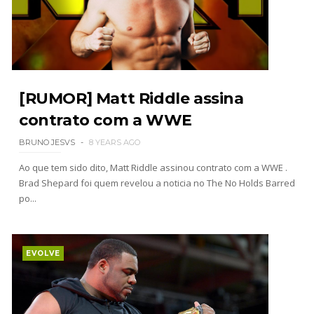
SCSA867
-
Jul 26 2026
Lucha Libre AAA: Verano De Escándalo 2026
Unknown
-
Jul 26 2026
[RUMOR] Matt Riddle assina
AEW Collision 25 JULY 2026
contrato com a WWE
Unknown
-
Jul 26 2026
BRUNO JESVS
8 YEARS AGO
Ao que tem sido dito, Matt Riddle assinou contrato com a WWE .
Brad Shepard foi quem revelou a noticia no The No Holds Barred
WWE Friday Night Smackdown 24 July 2026
po...
Unknown
-
Jul 25 2026
EVOLVE
TNA iMPACT Wrestling 23 July 2026
Unknown
-
Jul 24 2026