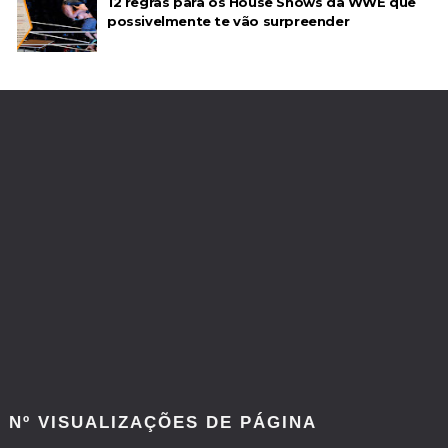
12 regras para os House Shows da WWE que
possivelmente te vão surpreender
Nº VISUALIZAÇÕES DE PÁGINA