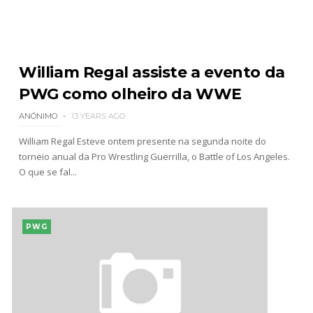
William Regal assiste a evento da
PWG como olheiro da WWE
ANÓNIMO
13 YEARS AGO
William Regal Esteve ontem presente na segunda noite do
torneio anual da Pro Wrestling Guerrilla, o Battle of Los Angeles.
O que se fal...
PWG