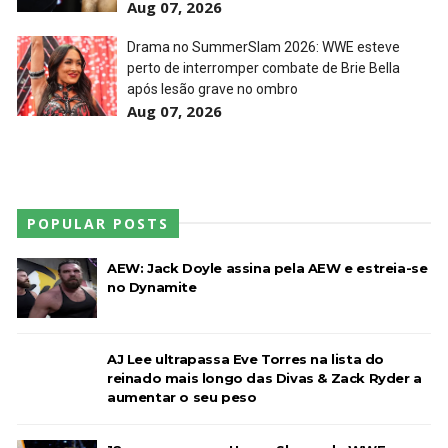
Aug 07, 2026
Drama no SummerSlam 2026: WWE esteve
perto de interromper combate de Brie Bella
após lesão grave no ombro
Aug 07, 2026
POPULAR POSTS
AEW: Jack Doyle assina pela AEW e estreia-se
no Dynamite
AJ Lee ultrapassa Eve Torres na lista do
reinado mais longo das Divas & Zack Ryder a
aumentar o seu peso