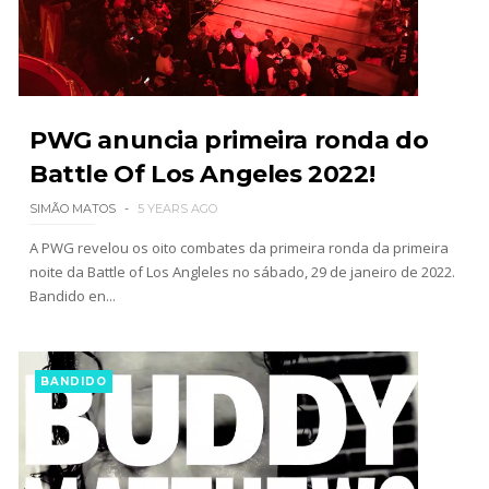
WWE NXT 28 JULY 2026
Unknown
-
Jul 29 2026
PWG anuncia primeira ronda do
Battle Of Los Angeles 2022!
Throwback: The Rock vs Brock Lesnar:
SIMÃO MATOS
5 YEARS AGO
SummerSlam 2002 - Undisputed WWE
Championship Match
A PWG revelou os oito combates da primeira ronda da primeira
SCSA867
-
Jul 28 2026
noite da Battle of Los Angleles no sábado, 29 de janeiro de 2022.
Bandido en...
WWE Monday Night Raw 27 July 2026
Unknown
-
Jul 28 2026
BANDIDO
AEW Redemption 2026
Unknown
-
Jul 27 2026