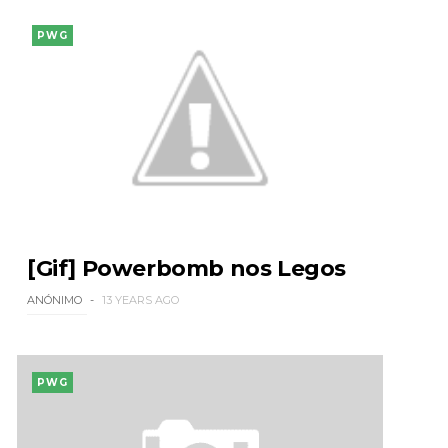
PWG
[Gif] Powerbomb nos Legos
ANÓNIMO
13 YEARS AGO
PWG