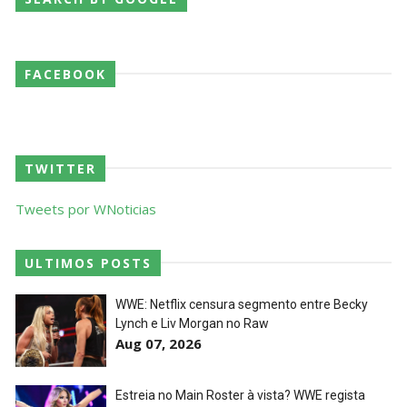
WWE: Unreal Season 3
Unknown
-
Jul 26 2026
FACEBOOK
Dark Side of the Ring Season 7 Episode 4 “Necro
Butcher vs. Samoa Joe”
TWITTER
Unknown
-
Jul 26 2026
Tweets por WNoticias
WWE Main Event, July 23, 2026
ULTIMOS POSTS
Unknown
-
Jul 26 2026
WWE: Netflix censura segmento entre Becky
Lynch e Liv Morgan no Raw
Aug 07, 2026
Throwback: Bret "The Hitman" Hart vs. Mr.
Perfect: SummerSlam 1991 - Intercontinental
Championship Match
Estreia no Main Roster à vista? WWE regista