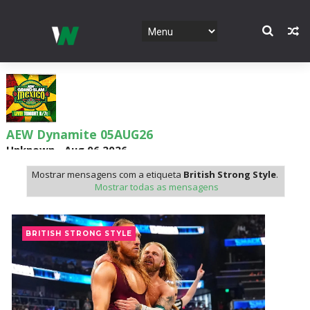
AEW Dynamite 05AUG26
Unknown
-
Aug 06 2026
Mostrar mensagens com a etiqueta
British Strong Style
.
Mostrar todas as mensagens
WWE NXT 04 Aug 2026
Unknown
-
Aug 05 2026
BRITISH STRONG STYLE
WWE Monday Night Raw 03 Aug 2026
Unknown
-
Aug 04 2026