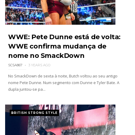
WWE SummerSlam 2026 - Sunday
Unknown
-
Aug 02 2026
WWE: Pete Dunne está de volta:
WWE confirma mudança de
nome no SmackDown
WWE Main Event, July 30, 2026
Unknown
-
Aug 02 2026
SCSA867
3 YEARS AGO
No SmackDown de sexta à noite, Butch voltou ao seu antigo
nome Pete Dunne. Num segmento com Dunne e Tyler Bate. A
Lucha Libre AAA: Verano De Escándalo 2026 -
dupla juntou-se pa...
Semana 2
Unknown
-
Aug 02 2026
BRITISH STRONG STYLE
Semana em Sexyness No.52
SCSA867
-
Aug 02 2026