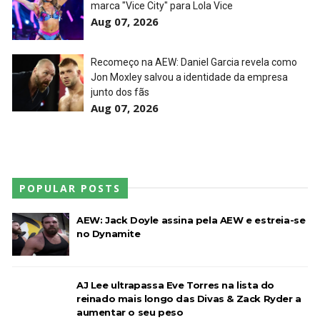
SCSA867
-
Jul 26 2026
marca "Vice City" para Lola Vice
Aug 07, 2026
Lucha Libre AAA: Verano De Escándalo 2026
Unknown
-
Jul 26 2026
Recomeço na AEW: Daniel Garcia revela como
Jon Moxley salvou a identidade da empresa
junto dos fãs
Aug 07, 2026
AEW Collision 25 JULY 2026
Unknown
-
Jul 26 2026
WWE Friday Night Smackdown 24 July 2026
POPULAR POSTS
Unknown
-
Jul 25 2026
AEW: Jack Doyle assina pela AEW e estreia-se
no Dynamite
TNA iMPACT Wrestling 23 July 2026
Unknown
-
Jul 24 2026
AJ Lee ultrapassa Eve Torres na lista do
reinado mais longo das Divas & Zack Ryder a
aumentar o seu peso