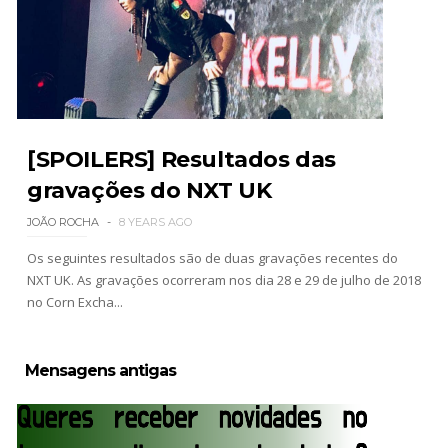
WWE SummerSlam 2026 - Saturday
Unknown
-
Aug 01 2026
[SPOILERS] Resultados das
WWE Friday Night Smackdown 31 July 2026
gravações do NXT UK
Unknown
-
Aug 01 2026
JOÃO ROCHA
8 YEARS AGO
Os seguintes resultados são de duas gravações recentes do
NXT UK. As gravações ocorreram nos dia 28 e 29 de julho de 2018
TNA iMPACT Wrestling 30 July 2026
no Corn Excha...
Unknown
-
Jul 31 2026
Mensagens antigas
AEW Dynamite 29JUL26
Unknown
-
Jul 30 2026