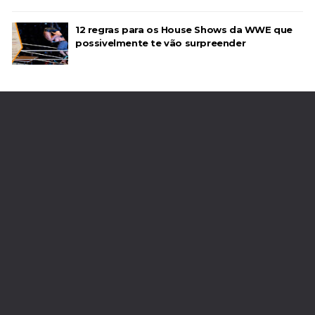
AEW Dynamite 22JUL26
12 regras para os House Shows da WWE que
Unknown
-
Jul 23 2026
possivelmente te vão surpreender
TNA iMPACT Wrestling 06 aug 2026
Unknown
-
Aug 07 2026