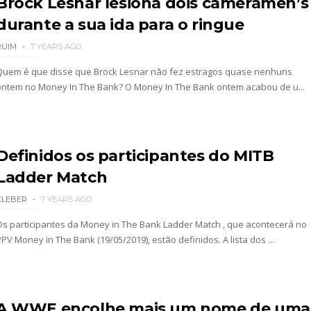
Brock Lesnar lesiona dois cameramen’s
durante a sua ida para o ringue
RUIM
7 YEARS AGO
Quem é que disse que Brock Lesnar não fez estragos quase nenhuns
ontem no Money In The Bank? O Money In The Bank ontem acabou de u...
Definidos os participantes do MITB
Ladder Match
KLEBER
7 YEARS AGO
Os participantes da Money in The Bank Ladder Match , que acontecerá no
PV Money in The Bank (19/05/2019), estão definidos. A lista dos ...
A WWE encolhe mais um nome de uma