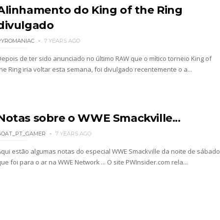
Alinhamento do King of the Ring
divulgado
PYROMANIAC
7 YEARS AGO
 Mr. Perfect: SummerSlam 1991 - Intercontinenta
Depois de ter sido anunciado no último RAW que o mítico torneio King of
he Ring iria voltar esta semana, foi divulgado recentemente o a...
2026
Notas sobre o WWE Smackville...
GOAT_PT_GAMER
7 YEARS AGO
026
Aqui estão algumas notas do especial WWE Smackville da noite de sábado
ue foi para o ar na WWE Network ... O site PWInsider.com rela...
26