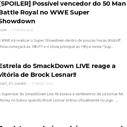
[SPOILER] Possível vencedor do 50 Man
Battle Royal no WWE Super
Showdown
RUIM
7 YEARS AGO
A WWE irá realizar o Super Showdown dentro de poucas horas (Kickoff
show começará as 18h PT e o show principal as 19h) e neste “Sup...
Estrela do SmackDown LIVE reage a
vitória de Brock Lesnar!!
GOAT_PT_GAMER
7 YEARS AGO
A Superstar do SmackDown Live Ali estava a centímetros de se tornar Mr.
Money no banco quando Brock Lesnar entrou oficialmente no jogo. ...