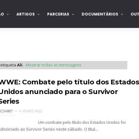
ÃO
ARTIGOS
PARCERIAS
DOCUMENTÁRIOS
OU
 etiqueta
Ali
.
Mostrar todas as mensagens
WWE: Combate pelo título dos Estado
Unidos anunciado para o Survivor
Series
SCSA867
4 YEARS AGO
Um combate pelo título dos Estados Unidos foi
dicionado ao Survivor Series neste sábado. O títul...