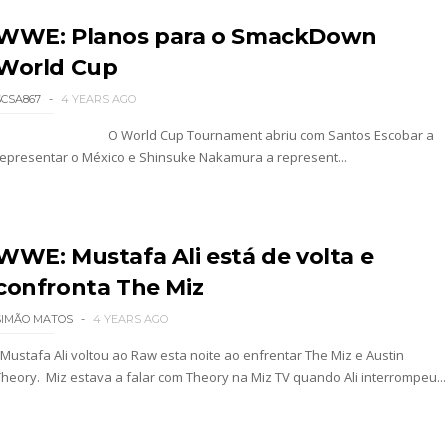
WWE: Planos para o SmackDown
World Cup
SCSA867
4 YEARS AGO
O World Cup Tournament abriu com Santos Escobar a
2026 - Semana 2
representar o México e Shinsuke Nakamura a represent...
WWE: Mustafa Ali está de volta e
confronta The Miz
SIMÃO MATOS
4 YEARS AGO
026
Mustafa Ali voltou ao Raw esta noite ao enfrentar The Miz e Austin
Theory. Miz estava a falar com Theory na Miz TV quando Ali interrompeu...