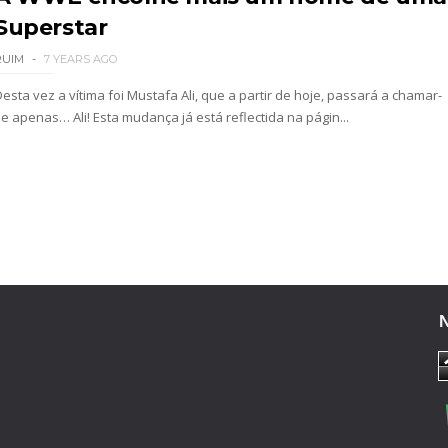
Superstar
RUIM
7 YEARS AGO
esta vez a vítima foi Mustafa Ali, que a partir de hoje, passará a chamar-
se apenas… Ali! Esta mudança já está reflectida na págin...