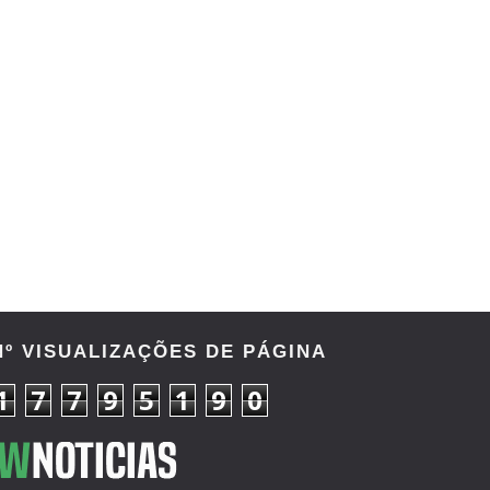
Nº VISUALIZAÇÕES DE PÁGINA
1
7
7
9
5
1
9
0