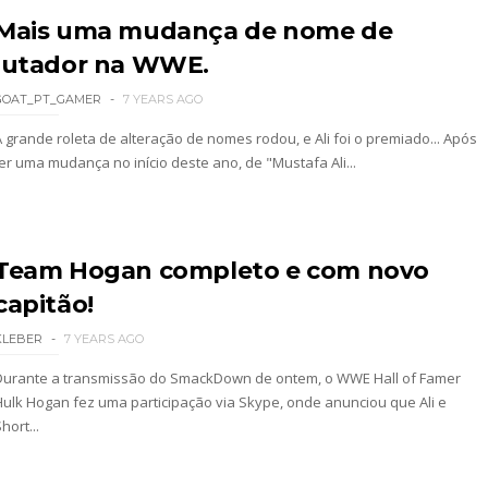
Mais uma mudança de nome de
lutador na WWE.
GOAT_PT_GAMER
7 YEARS AGO
A grande roleta de alteração de nomes rodou, e Ali foi o premiado... Após
ter uma mudança no início deste ano, de "Mustafa Ali...
: SummerSlam 2002 - Undisputed WWE Championshi
Team Hogan completo e com novo
capitão!
KLEBER
7 YEARS AGO
Durante a transmissão do SmackDown de ontem, o WWE Hall of Famer
Hulk Hogan fez uma participação via Skype, onde anunciou que Ali e
hort...
 4 “Necro Butcher vs. Samoa Joe”