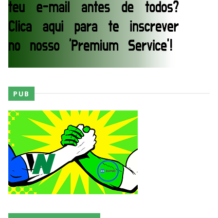
AEW Redemption 2026
Unknown
-
Jul 27 2026
WWE: Unreal Season 3
Unknown
-
Jul 26 2026
PUB
Dark Side of the Ring Season 7 Episode 4 “Necro
Butcher vs. Samoa Joe”
Unknown
-
Jul 26 2026
WWE Main Event, July 23, 2026
Unknown
-
Jul 26 2026