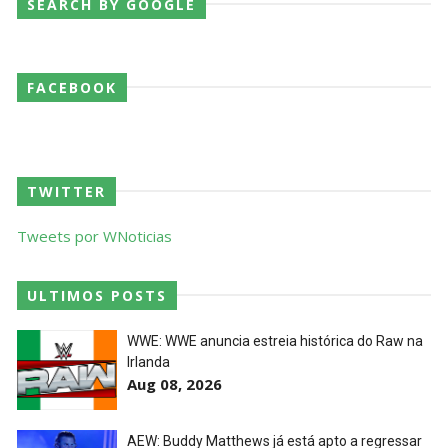
SEARCH BY GOOGLE
Throwback: Bret "The Hitman" Hart vs. Mr.
Perfect: SummerSlam 1991 - Intercontinental
Championship Match
FACEBOOK
SCSA867
-
Jul 26 2026
Lucha Libre AAA: Verano De Escándalo 2026
Unknown
-
Jul 26 2026
TWITTER
Tweets por WNoticias
AEW Collision 25 JULY 2026
Unknown
-
Jul 26 2026
ULTIMOS POSTS
WWE: WWE anuncia estreia histórica do Raw na
Irlanda
WWE Friday Night Smackdown 24 July 2026
Aug 08, 2026
Unknown
-
Jul 25 2026
AEW: Buddy Matthews já está apto a regressar