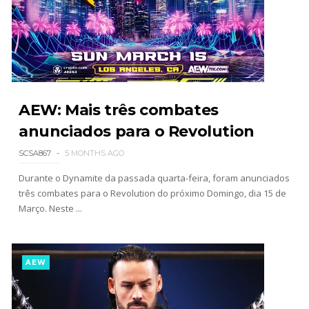
Unknown
-
Aug 02 2026
Semana em Sexyness No.52
SCSA867
-
Aug 02 2026
AEW: Mais três combates
WWE SummerSlam 2026 - Saturday
anunciados para o Revolution
Unknown
-
Aug 01 2026
SCSA867
5 MONTHS AGO
Durante o Dynamite da passada quarta-feira, foram anunciados
três combates para o Revolution do próximo Domingo, dia 15 de
WWE Friday Night Smackdown 31 July 2026
Março. Neste ...
Unknown
-
Aug 01 2026
AEW
TNA iMPACT Wrestling 30 July 2026
Unknown
-
Jul 31 2026