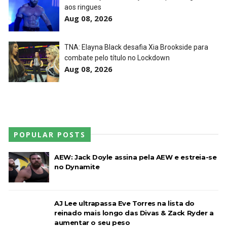
aos ringues
TNA iMPACT Wrestling 23 July 2026
Aug 08, 2026
Unknown
-
Jul 24 2026
TNA: Elayna Black desafia Xia Brookside para
combate pelo título no Lockdown
Aug 08, 2026
WWE Friday Night Smackdown 07Aug2026
Unknown
-
Aug 08 2026
TNA iMPACT Wrestling 06 aug 2026
Unknown
-
Aug 07 2026
POPULAR POSTS
AEW: Jack Doyle assina pela AEW e estreia-se
no Dynamite
AJ Lee ultrapassa Eve Torres na lista do
reinado mais longo das Divas & Zack Ryder a
aumentar o seu peso