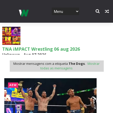
TNA iMPACT Wrestling 06 aug 2026
Unknown
-
Aug 07 2026
Mostrar mensagens com a etiqueta
The Dogs
.
Mostrar
todas as mensagens
AEW Dynamite 05AUG26
Unknown
-
Aug 06 2026
AEW
WWE NXT 04 Aug 2026
Unknown
-
Aug 05 2026