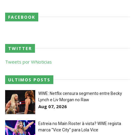
AEW Collision 25 JULY 2026
FACEBOOK
Unknown
-
Jul 26 2026
WWE Friday Night Smackdown 24 July 2026
TWITTER
Unknown
-
Jul 25 2026
Tweets por WNoticias
TNA iMPACT Wrestling 23 July 2026
ULTIMOS POSTS
Unknown
-
Jul 24 2026
WWE: Netflix censura segmento entre Becky
Lynch e Liv Morgan no Raw
Aug 07, 2026
AEW Dynamite 22JUL26
Unknown
-
Jul 23 2026
Estreia no Main Roster à vista? WWE regista
marca "Vice City" para Lola Vice