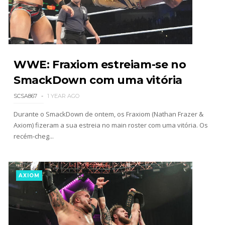
WWE Friday Night Smackdown 31 July 2026
Unknown
-
Aug 01 2026
WWE: Fraxiom estreiam-se no
SmackDown com uma vitória
TNA iMPACT Wrestling 30 July 2026
SCSA867
1 YEAR AGO
Unknown
-
Jul 31 2026
Durante o SmackDown de ontem, os Fraxiom (Nathan Frazer &
Axiom) fizeram a sua estreia no main roster com uma vitória. Os
recém-cheg...
AEW Dynamite 29JUL26
Unknown
-
Jul 30 2026
AXIOM
WWE NXT 28 JULY 2026
Unknown
-
Jul 29 2026