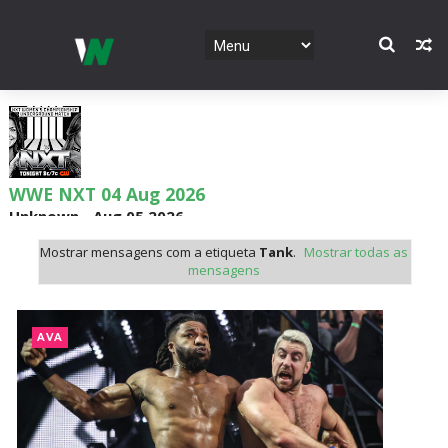
WWE NXT 04 Aug 2026
Unknown
-
Aug 05 2026
Mostrar mensagens com a etiqueta
Tank
.
Mostrar todas as
mensagens
WWE Monday Night Raw 03 Aug 2026
Unknown
-
Aug 04 2026
AVA
WWE SummerSlam 2026 - Sunday
Unknown
-
Aug 02 2026