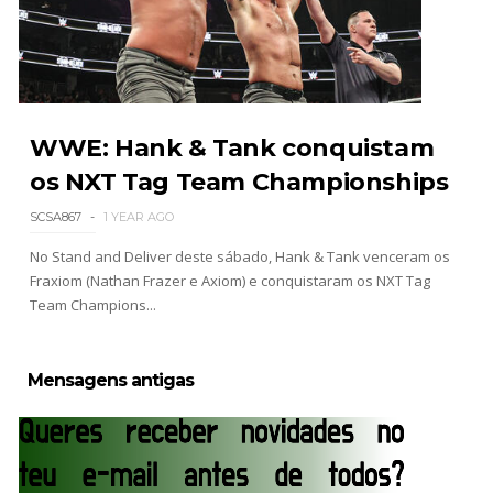
Throwback: The Rock vs Brock Lesnar:
SummerSlam 2002 - Undisputed WWE
Championship Match
SCSA867
-
Jul 28 2026
WWE: Hank & Tank conquistam
os NXT Tag Team Championships
WWE Monday Night Raw 27 July 2026
Unknown
-
Jul 28 2026
SCSA867
1 YEAR AGO
No Stand and Deliver deste sábado, Hank & Tank venceram os
Fraxiom (Nathan Frazer e Axiom) e conquistaram os NXT Tag
Team Champions...
AEW Redemption 2026
Unknown
-
Jul 27 2026
Mensagens antigas
WWE: Unreal Season 3
Unknown
-
Jul 26 2026