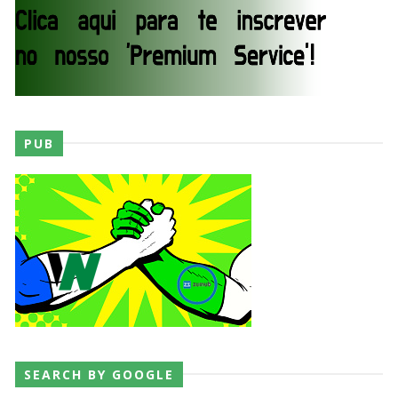
Dark Side of the Ring Season 7 Episode 4 “Necro
Butcher vs. Samoa Joe”
Unknown
-
Jul 26 2026
WWE Main Event, July 23, 2026
PUB
Unknown
-
Jul 26 2026
Throwback: Bret "The Hitman" Hart vs. Mr.
Perfect: SummerSlam 1991 - Intercontinental
Championship Match
SCSA867
-
Jul 26 2026
Lucha Libre AAA: Verano De Escándalo 2026
Unknown
-
Jul 26 2026
SEARCH BY GOOGLE