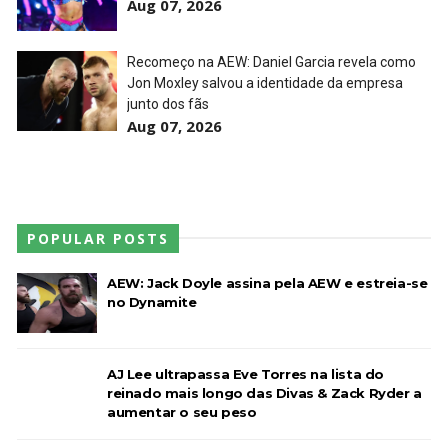
Aug 07, 2026
WWE NXT 21 JULY 2026
Unknown
-
Jul 22 2026
Recomeço na AEW: Daniel Garcia revela como
Jon Moxley salvou a identidade da empresa
junto dos fãs
Aug 07, 2026
AEW Dynamite 05AUG26
Unknown
-
Aug 06 2026
POPULAR POSTS
AEW: Jack Doyle assina pela AEW e estreia-se
no Dynamite
AJ Lee ultrapassa Eve Torres na lista do
reinado mais longo das Divas & Zack Ryder a
aumentar o seu peso