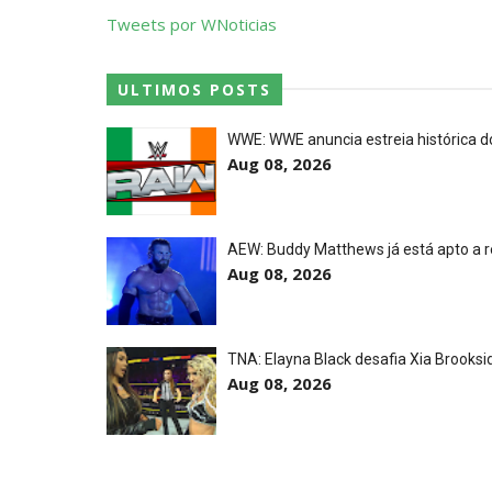
AEW Dynamite 29JUL26
Tweets por WNoticias
Unknown
-
Jul 30 2026
ULTIMOS POSTS
WWE NXT 28 JULY 2026
Unknown
-
Jul 29 2026
WWE: WWE anuncia estreia histórica d
Aug 08, 2026
Throwback: The Rock vs Brock Lesnar
SCSA867
-
Jul 28 2026
WWE Monday Night Raw 27 July 2026
AEW: Buddy Matthews já está apto a r
Unknown
-
Jul 28 2026
Aug 08, 2026
AEW Redemption 2026
Unknown
-
Jul 27 2026
TNA: Elayna Black desafia Xia Brooksi
Aug 08, 2026
WWE: Unreal Season 3
Unknown
-
Jul 26 2026
Dark Side of the Ring Season 7 Episode
Unknown
-
Jul 26 2026