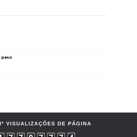
l Championship Match
u peso
Nº VISUALIZAÇÕES DE PÁGINA