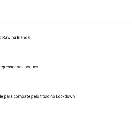
o Raw na Irlanda
: SummerSlam 2002 - Undisputed WWE Championshi
egressar aos ringues
de para combate pelo título no Lockdown
 4 “Necro Butcher vs. Samoa Joe”