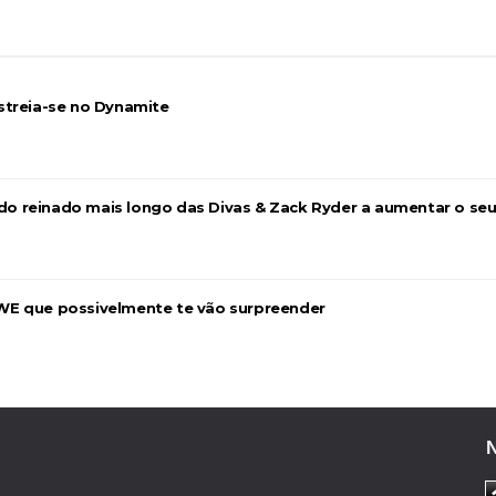
streia-se no Dynamite
 Mr. Perfect: SummerSlam 1991 - Intercontinenta
2026
a do reinado mais longo das Divas & Zack Ryder a aumentar o se
WE que possivelmente te vão surpreender
026
26