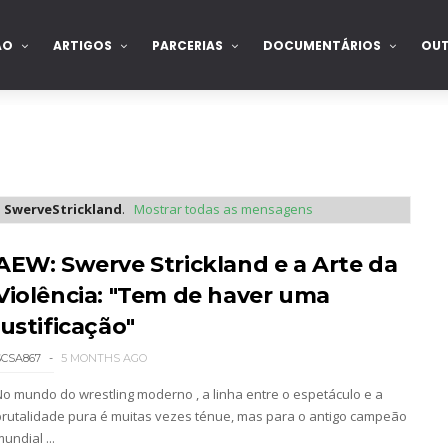
ÃO
ARTIGOS
PARCERIAS
DOCUMENTÁRIOS
OU
a
SwerveStrickland
.
Mostrar todas as mensagens
AEW: Swerve Strickland e a Arte da
Violência: "Tem de haver uma
justificação"
SCSA867
5 MONTHS AGO
No mundo do wrestling moderno , a linha entre o espetáculo e a
brutalidade pura é muitas vezes ténue, mas para o antigo campeão
undial ...