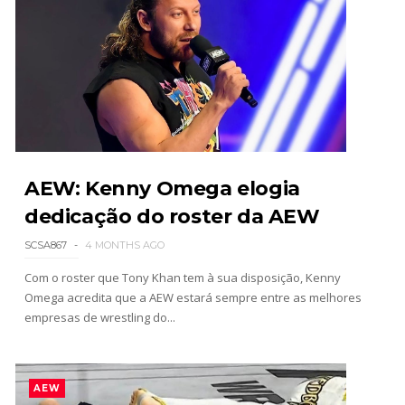
TNA iMPACT Wrestling 23 July 2026
Unknown
-
Jul 24 2026
WWE Friday Night Smackdown 07Aug2026
Unknown
-
Aug 08 2026
AEW: Kenny Omega elogia
dedicação do roster da AEW
TNA iMPACT Wrestling 06 aug 2026
SCSA867
4 MONTHS AGO
Unknown
-
Aug 07 2026
Com o roster que Tony Khan tem à sua disposição, Kenny
Omega acredita que a AEW estará sempre entre as melhores
empresas de wrestling do...
AEW Dynamite 05AUG26
Unknown
-
Aug 06 2026
AEW