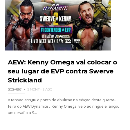
WWE NXT 04 Aug 2026
Unknown
-
Aug 05 2026
WWE Monday Night Raw 03 Aug 2026
Unknown
-
Aug 04 2026
AEW: Kenny Omega vai colocar o
seu lugar de EVP contra Swerve
Strickland
SCSA867
5 MONTHS AGO
A tensão atingiu o ponto de ebulição na edição desta quarta-
feira do AEW Dynamite . Kenny Omega veio ao ringue e lançou
um desafio a S...