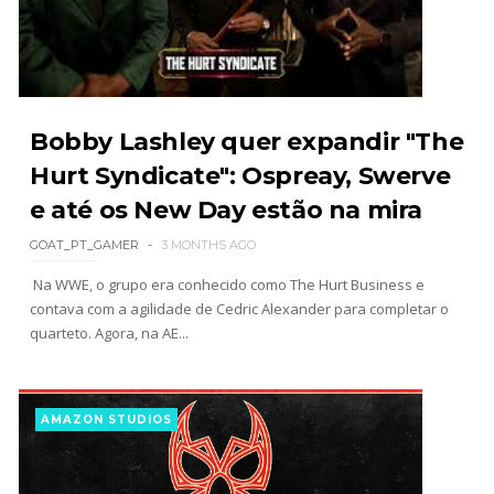
AEW Dynamite 29JUL26
Unknown
-
Jul 30 2026
Bobby Lashley quer expandir "The
Hurt Syndicate": Ospreay, Swerve
WWE NXT 28 JULY 2026
e até os New Day estão na mira
Unknown
-
Jul 29 2026
GOAT_PT_GAMER
3 MONTHS AGO
Na WWE, o grupo era conhecido como The Hurt Business e
contava com a agilidade de Cedric Alexander para completar o
Throwback: The Rock vs Brock Lesnar:
quarteto. Agora, na AE...
SummerSlam 2002 - Undisputed WWE
Championship Match
SCSA867
-
Jul 28 2026
AMAZON STUDIOS
WWE Monday Night Raw 27 July 2026
Unknown
-
Jul 28 2026