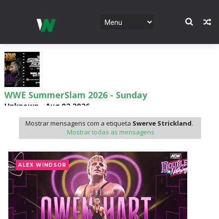
WWE SummerSlam 2026 - Sunday
Unknown
-
Aug 02 2026
Mostrar mensagens com a etiqueta
Swerve Strickland
.
Mostrar todas as mensagens
WWE Main Event, July 30, 2026
Unknown
-
Aug 02 2026
ALEX WINDSOR
Lucha Libre AAA: Verano De Escándalo 2026 -
Semana 2