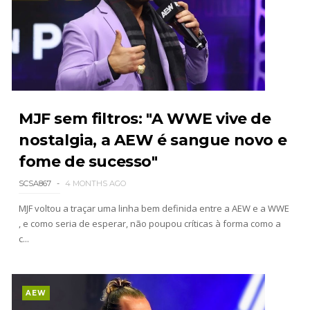
Throwback: Bret "The Hitman" Hart vs. Mr.
Perfect: SummerSlam 1991 - Intercontinental
Championship Match
SCSA867
-
Jul 26 2026
Lucha Libre AAA: Verano De Escándalo 2026
MJF sem filtros: "A WWE vive de
Unknown
-
Jul 26 2026
nostalgia, a AEW é sangue novo e
fome de sucesso"
SCSA867
4 MONTHS AGO
AEW Collision 25 JULY 2026
Unknown
-
Jul 26 2026
MJF voltou a traçar uma linha bem definida entre a AEW e a WWE
, e como seria de esperar, não poupou críticas à forma como a
c...
WWE Friday Night Smackdown 24 July 2026
Unknown
-
Jul 25 2026
AEW