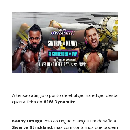
Lucha Libre AAA: Verano De Escándalo 2026 -
Semana 2
Unknown
-
Aug 02 2026
Semana em Sexyness No.52
SCSA867
-
Aug 02 2026
WWE SummerSlam 2026 - Saturday
Unknown
-
Aug 01 2026
A tensão atingiu o ponto de ebulição na edição desta
quarta-feira do
AEW Dynamite
.
WWE Friday Night Smackdown 31 July 2026
Kenny Omega
veio ao ringue e lançou um desafio a
Unknown
-
Aug 01 2026
Swerve Strickland
, mas com contornos que podem