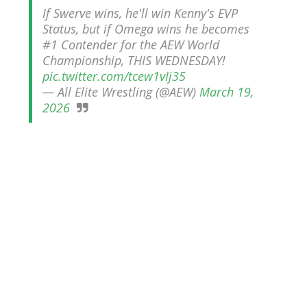
If Swerve wins, he'll win Kenny's EVP
AEW Dynamite 05AUG26
Status, but if Omega wins he becomes
Unknown
-
Aug 06 2026
#1 Contender for the AEW World
Championship, THIS WEDNESDAY!
pic.twitter.com/tcew1vIj35
— All Elite Wrestling (@AEW)
March 19,
WWE NXT 04 Aug 2026
2026
Unknown
-
Aug 05 2026