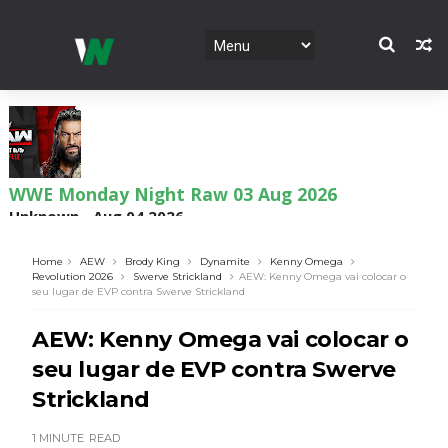
WWE Monday Night Raw 03 Aug 2026
Unknown
-
Aug 04 2026
Home
AEW
Brody King
Dynamite
Kenny Omega
Revolution 2026
Swerve Strickland
AEW: Kenny Omega vai colocar o
seu lugar de EVP contra Swerve Strickland
WWE SummerSlam 2026 - Sunday
Unknown
-
Aug 02 2026
AEW: Kenny Omega vai colocar o
seu lugar de EVP contra Swerve
Strickland
WWE Main Event, July 30, 2026
Unknown
-
Aug 02 2026
1 MINUTE
READ