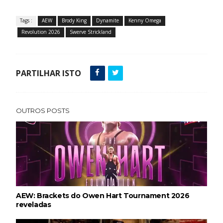
Tags :
AEW
Brody King
Dynamite
Kenny Omega
Revolution 2026
Swerve Strickland
PARTILHAR ISTO
OUTROS POSTS
AEW: Brackets do Owen Hart Tournament 2026
reveladas