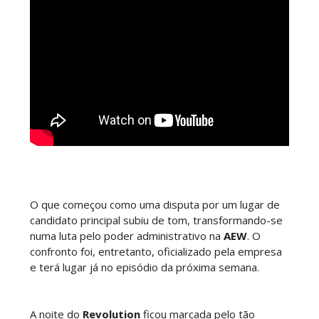
WWE Main Event, July 23, 2026
Unknown
-
Jul 26 2026
Throwback: Bret "The Hitman" Hart vs. Mr.
Perfect: SummerSlam 1991 - Intercontinental
Championship Match
SCSA867
-
Jul 26 2026
Lucha Libre AAA: Verano De Escándalo 2026
O que começou como uma disputa por um lugar de
Unknown
-
Jul 26 2026
candidato principal subiu de tom, transformando-se
numa luta pelo poder administrativo na
AEW
. O
confronto foi, entretanto, oficializado pela empresa
e terá lugar já no episódio da próxima semana.
AEW Collision 25 JULY 2026
Unknown
-
Jul 26 2026
A noite do
Revolution
ficou marcada pelo tão