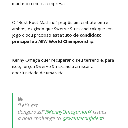
mudar o rumo da empresa.
TNA iMPACT Wrestling 30 July 2026
O "Best Bout Machine" propôs um embate entre
Unknown
-
Jul 31 2026
ambos, exigindo que Swerve Strickland coloque em
jogo o seu precioso
estatuto de candidato
principal ao AEW World Championship
.
AEW Dynamite 29JUL26
Unknown
-
Jul 30 2026
Kenny Omega quer recuperar o seu terreno e, para
isso, forçou Swerve Strickland a arriscar a
oportunidade de uma vida.
WWE NXT 28 JULY 2026
Unknown
-
Jul 29 2026
“Let’s get
dangerous!”
@KennyOmegamanX
issues
Throwback: The Rock vs Brock Lesnar:
a bold challenge to
@swerveconfident
!
SummerSlam 2002 - Undisputed WWE
Championship Match