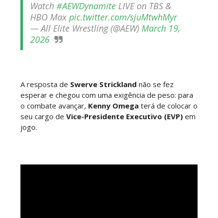
Watch
#AEWDynamite
LIVE on TBS &
SCSA867
-
Jul 28 2026
HBO Max
pic.twitter.com/sjuMtwhMyr
— All Elite Wrestling (@AEW)
March 19,
WWE Monday Night Raw 27 July 2026
2026
Unknown
-
Jul 28 2026
AEW Redemption 2026
A resposta de
Swerve Strickland
não se fez
Unknown
-
Jul 27 2026
esperar e chegou com uma exigência de peso: para
o combate avançar,
Kenny Omega
terá de colocar o
seu cargo de
Vice-Presidente Executivo (EVP)
em
jogo.
WWE: Unreal Season 3
Unknown
-
Jul 26 2026
Dark Side of the Ring Season 7 Episode 4 “Necro
Butcher vs. Samoa Joe”
Unknown
-
Jul 26 2026