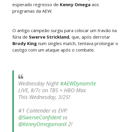
esperado regresso de
Kenny Omega
aos
programas da AEW.
WWE Friday Night Smackdown 24 July 2026
Unknown
-
Jul 25 2026
O antigo campeão surgiu para colocar um travão na
fúria de
Swerve Strickland
, que, após derrotar
Brody King
num singles match, tentava prolongar o
TNA iMPACT Wrestling 23 July 2026
castigo com um ataque após o combate.
Unknown
-
Jul 24 2026
AEW Dynamite 22JUL26
Wednesday Night
#AEWDynamite
Unknown
-
Jul 23 2026
LIVE, 8/7c on TBS + HBO Max
This Wednesday, 3/25!
WWE NXT 21 JULY 2026
#1 Contender vs EVP:
@SwerveConfident
vs
Unknown
-
Jul 22 2026
@KennyOmegamanX
2!