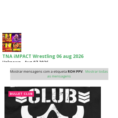
TNA iMPACT Wrestling 06 aug 2026
Unknown
-
Aug 07 2026
Mostrar mensagens com a etiqueta
ROH PPV
.
Mostrar todas
as mensagens
AEW Dynamite 05AUG26
Unknown
-
Aug 06 2026
BULLET CLUB
WWE NXT 04 Aug 2026