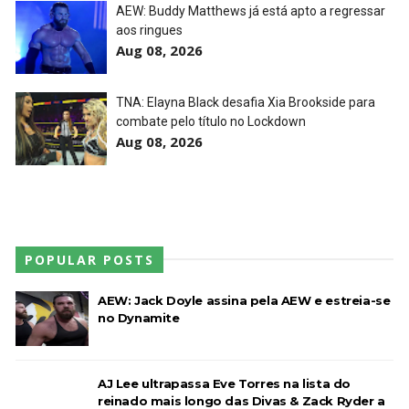
AEW: Buddy Matthews já está apto a regressar
aos ringues
TNA iMPACT Wrestling 23 July 2026
Aug 08, 2026
Unknown
-
Jul 24 2026
WWE Friday Night Smackdown 07Aug2026
TNA: Elayna Black desafia Xia Brookside para
Unknown
-
Aug 08 2026
combate pelo título no Lockdown
Aug 08, 2026
POPULAR POSTS
AEW: Jack Doyle assina pela AEW e estreia-se
no Dynamite
AJ Lee ultrapassa Eve Torres na lista do
reinado mais longo das Divas & Zack Ryder a