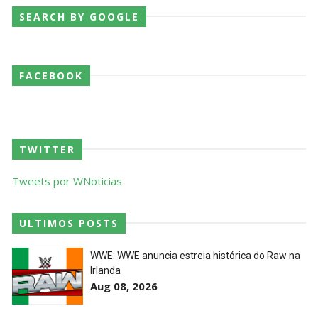
SEARCH BY GOOGLE
Throwback: Bret "The Hitman" Hart vs. Mr.
Perfect: SummerSlam 1991 - Intercontinental
Championship Match
FACEBOOK
SCSA867
-
Jul 26 2026
Lucha Libre AAA: Verano De Escándalo 2026
Unknown
-
Jul 26 2026
TWITTER
Tweets por WNoticias
AEW Collision 25 JULY 2026
Unknown
-
Jul 26 2026
ULTIMOS POSTS
WWE: WWE anuncia estreia histórica do Raw na
Irlanda
WWE Friday Night Smackdown 24 July 2026
Aug 08, 2026
Unknown
-
Jul 25 2026