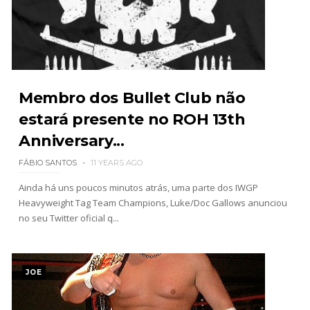
Unknown
-
Aug 05 2026
WWE Monday Night Raw 03 Aug 2026
Unknown
-
Aug 04 2026
Membro dos Bullet Club não
estará presente no ROH 13th
Anniversary...
WWE SummerSlam 2026 - Sunday
Unknown
-
Aug 02 2026
FÁBIO SANTOS
11 YEARS AGO
Ainda há uns poucos minutos atrás, uma parte dos IWGP
Heavyweight Tag Team Champions, Luke/Doc Gallows anunciou
WWE Main Event, July 30, 2026
no seu Twitter oficial q...
Unknown
-
Aug 02 2026
JOE
Lucha Libre AAA: Verano De Escándalo 2026 -
Semana 2