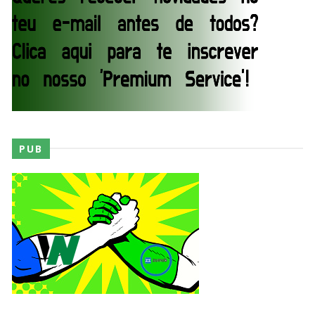
AEW Redemption 2026
Unknown
-
Jul 27 2026
WWE: Unreal Season 3
Unknown
-
Jul 26 2026
PUB
Dark Side of the Ring Season 7 Episode 4 “Necro
Butcher vs. Samoa Joe”
Unknown
-
Jul 26 2026
WWE Main Event, July 23, 2026
Unknown
-
Jul 26 2026