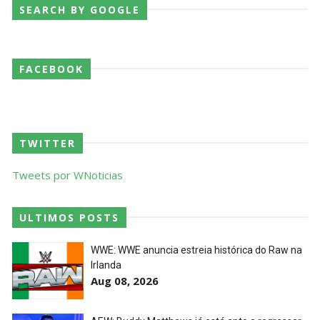
SEARCH BY GOOGLE
Throwback: Bret "The Hitman" Hart vs. Mr.
Perfect: SummerSlam 1991 - Intercontinental
Championship Match
FACEBOOK
SCSA867
-
Jul 26 2026
Lucha Libre AAA: Verano De Escándalo 2026
Unknown
-
Jul 26 2026
TWITTER
Tweets por WNoticias
AEW Collision 25 JULY 2026
Unknown
-
Jul 26 2026
ULTIMOS POSTS
WWE: WWE anuncia estreia histórica do Raw na
WWE Friday Night Smackdown 24 July 2026
Irlanda
Aug 08, 2026
Unknown
-
Jul 25 2026