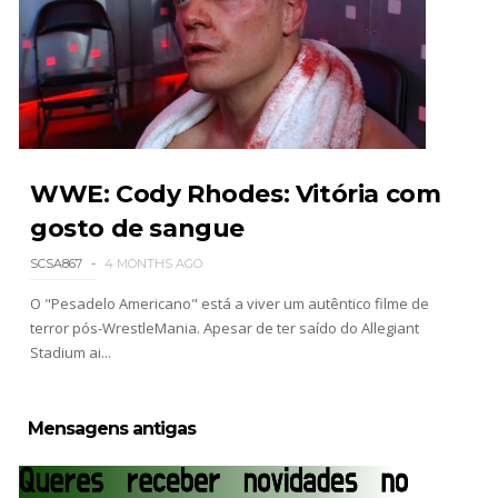
AEW Dynamite 29JUL26
Unknown
-
Jul 30 2026
WWE NXT 28 JULY 2026
WWE: Cody Rhodes: Vitória com
Unknown
-
Jul 29 2026
gosto de sangue
SCSA867
4 MONTHS AGO
O "Pesadelo Americano" está a viver um autêntico filme de
Throwback: The Rock vs Brock Lesnar:
terror pós-WrestleMania. Apesar de ter saído do Allegiant
SummerSlam 2002 - Undisputed WWE
Stadium ai...
Championship Match
SCSA867
-
Jul 28 2026
Mensagens antigas
WWE Monday Night Raw 27 July 2026
Unknown
-
Jul 28 2026