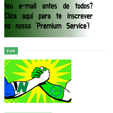
AEW Redemption 2026
Unknown
-
Jul 27 2026
WWE: Unreal Season 3
Unknown
-
Jul 26 2026
PUB
Dark Side of the Ring Season 7 Episode 4 “Necro
Butcher vs. Samoa Joe”
Unknown
-
Jul 26 2026
WWE Main Event, July 23, 2026
Unknown
-
Jul 26 2026