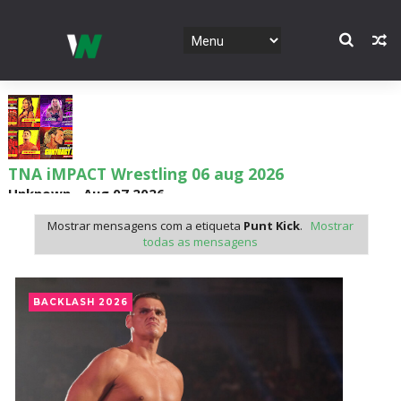
TNA iMPACT Wrestling 06 aug 2026
Unknown
-
Aug 07 2026
Mostrar mensagens com a etiqueta
Punt Kick
.
Mostrar
todas as mensagens
AEW Dynamite 05AUG26
Unknown
-
Aug 06 2026
BACKLASH 2026
WWE NXT 04 Aug 2026
Unknown
-
Aug 05 2026