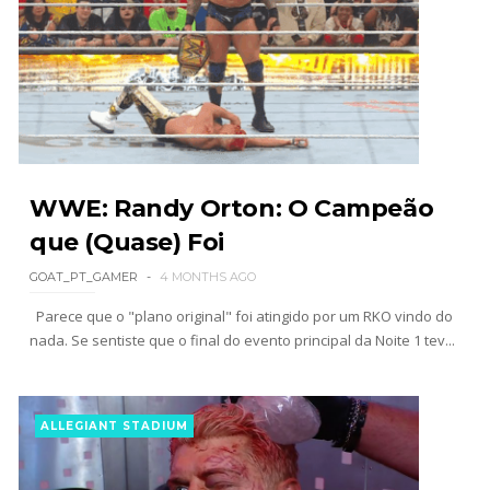
Unknown
-
Aug 02 2026
Semana em Sexyness No.52
SCSA867
-
Aug 02 2026
WWE SummerSlam 2026 - Saturday
WWE: Randy Orton: O Campeão
Unknown
-
Aug 01 2026
que (Quase) Foi
GOAT_PT_GAMER
4 MONTHS AGO
WWE Friday Night Smackdown 31 July 2026
Parece que o "plano original" foi atingido por um RKO vindo do
Unknown
-
Aug 01 2026
nada. Se sentiste que o final do evento principal da Noite 1 tev...
ALLEGIANT STADIUM
TNA iMPACT Wrestling 30 July 2026
Unknown
-
Jul 31 2026