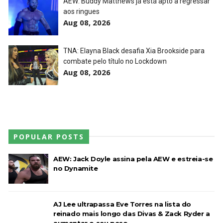
AEW: Buddy Matthews já está apto a regressar
aos ringues
TNA iMPACT Wrestling 23 July 2026
Aug 08, 2026
Unknown
-
Jul 24 2026
TNA: Elayna Black desafia Xia Brookside para
combate pelo título no Lockdown
WWE Friday Night Smackdown 07Aug2026
Aug 08, 2026
Unknown
-
Aug 08 2026
POPULAR POSTS
AEW: Jack Doyle assina pela AEW e estreia-se
no Dynamite
AJ Lee ultrapassa Eve Torres na lista do
reinado mais longo das Divas & Zack Ryder a
aumentar o seu peso