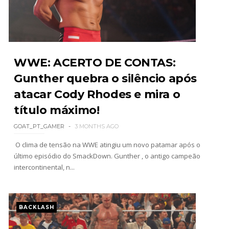
WWE Monday Night Raw 03 Aug 2026
Unknown
-
Aug 04 2026
WWE: ACERTO DE CONTAS:
Gunther quebra o silêncio após
atacar Cody Rhodes e mira o
WWE SummerSlam 2026 - Sunday
Unknown
-
Aug 02 2026
título máximo!
GOAT_PT_GAMER
3 MONTHS AGO
O clima de tensão na WWE atingiu um novo patamar após o
WWE Main Event, July 30, 2026
último episódio do SmackDown. Gunther , o antigo campeão
Unknown
-
Aug 02 2026
intercontinental, n...
Lucha Libre AAA: Verano De Escándalo 2026 -
BACKLASH
Semana 2