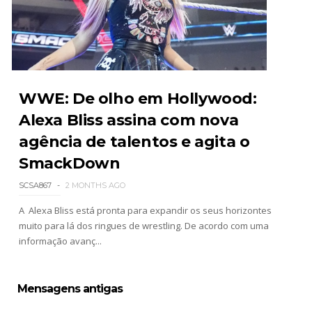
Unknown
-
Aug 05 2026
WWE Monday Night Raw 03 Aug 2026
Unknown
-
Aug 04 2026
WWE: De olho em Hollywood:
Alexa Bliss assina com nova
agência de talentos e agita o
WWE SummerSlam 2026 - Sunday
Unknown
-
Aug 02 2026
SmackDown
SCSA867
2 MONTHS AGO
A Alexa Bliss está pronta para expandir os seus horizontes
WWE Main Event, July 30, 2026
muito para lá dos ringues de wrestling. De acordo com uma
Unknown
-
Aug 02 2026
informação avanç...
Mensagens antigas
Lucha Libre AAA: Verano De Escándalo 2026 -
Semana 2