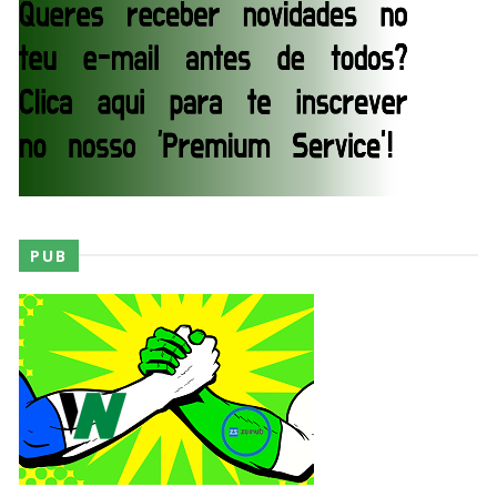
Unknown
-
Aug 02 2026
Semana em Sexyness No.52
SCSA867
-
Aug 02 2026
WWE SummerSlam 2026 - Saturday
Unknown
-
Aug 01 2026
PUB
WWE Friday Night Smackdown 31 July 2026
Unknown
-
Aug 01 2026
TNA iMPACT Wrestling 30 July 2026
Unknown
-
Jul 31 2026