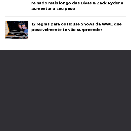
reinado mais longo das Divas & Zack Ryder a
aumentar o seu peso
Throwback: Bret "The Hitman" Hart vs. Mr.
Perfect: SummerSlam 1991 - Intercontinental
12 regras para os House Shows da WWE que
possivelmente te vão surpreender
Championship Match
SCSA867
-
Jul 26 2026
Lucha Libre AAA: Verano De Escándalo 2026
Unknown
-
Jul 26 2026
AEW Collision 25 JULY 2026
Unknown
-
Jul 26 2026
WWE Friday Night Smackdown 24 July 2026
Unknown
-
Jul 25 2026