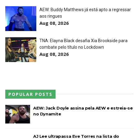
AEW: Buddy Matthews já está apto a regressar
aos ringues
AEW Redemption 2026
Aug 08, 2026
Unknown
-
Jul 27 2026
TNA: Elayna Black desafia Xia Brookside para
combate pelo título no Lockdown
Aug 08, 2026
WWE: Unreal Season 3
Unknown
-
Jul 26 2026
Dark Side of the Ring Season 7 Episode 4 “Necro
POPULAR POSTS
Butcher vs. Samoa Joe”
Unknown
-
Jul 26 2026
AEW: Jack Doyle assina pela AEW e estreia-se
no Dynamite
WWE Main Event, July 23, 2026
Unknown
-
Jul 26 2026
AJ Lee ultrapassa Eve Torres na lista do