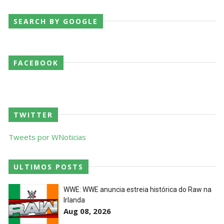
SEARCH BY GOOGLE
AEW Dynamite 29JUL26
Unknown
-
Jul 30 2026
FACEBOOK
WWE NXT 28 JULY 2026
Unknown
-
Jul 29 2026
TWITTER
Tweets por WNoticias
Throwback: The Rock vs Brock Lesnar:
SummerSlam 2002 - Undisputed WWE
ULTIMOS POSTS
Championship Match
SCSA867
-
Jul 28 2026
WWE: WWE anuncia estreia histórica do Raw na
Irlanda
WWE Monday Night Raw 27 July 2026
Aug 08, 2026
Unknown
-
Jul 28 2026