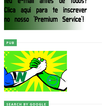
WWE SummerSlam 2026 - Saturday
Unknown
-
Aug 01 2026
WWE Friday Night Smackdown 31 July 2026
PUB
Unknown
-
Aug 01 2026
TNA iMPACT Wrestling 30 July 2026
Unknown
-
Jul 31 2026
AEW Dynamite 29JUL26
Unknown
-
Jul 30 2026
SEARCH BY GOOGLE