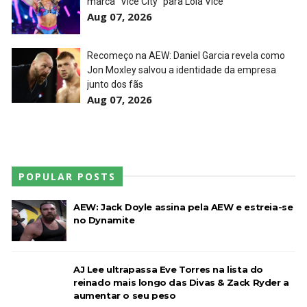
marca "Vice City" para Lola Vice
Aug 07, 2026
WWE: Unreal Season 3
Unknown
-
Jul 26 2026
Recomeço na AEW: Daniel Garcia revela como
Jon Moxley salvou a identidade da empresa
junto dos fãs
Aug 07, 2026
Dark Side of the Ring Season 7 Episode 4 “Necro
Butcher vs. Samoa Joe”
Unknown
-
Jul 26 2026
POPULAR POSTS
WWE Main Event, July 23, 2026
Unknown
-
Jul 26 2026
AEW: Jack Doyle assina pela AEW e estreia-se
no Dynamite
Throwback: Bret "The Hitman" Hart vs. Mr.
AJ Lee ultrapassa Eve Torres na lista do
Perfect: SummerSlam 1991 - Intercontinental
reinado mais longo das Divas & Zack Ryder a
Championship Match
aumentar o seu peso