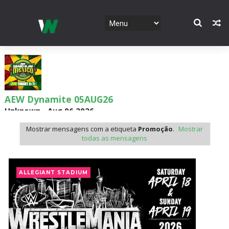
AEW Dynamite 05AUG26
Unknown
-
Aug 06 2026
Mostrar mensagens com a etiqueta
Promoção
.
Mostrar
todas as mensagens
WWE NXT 04 Aug 2026
Unknown
-
Aug 05 2026
ALLEGIANT STADIUM
WWE Monday Night Raw 03 Aug 2026
Unknown
-
Aug 04 2026