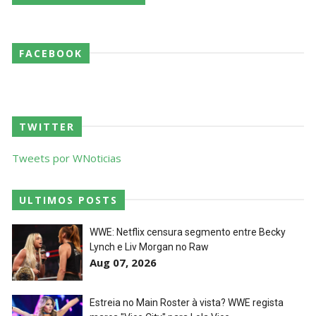
WWE NXT 28 JULY 2026
FACEBOOK
Unknown
-
Jul 29 2026
Throwback: The Rock vs Brock Lesnar:
TWITTER
SummerSlam 2002 - Undisputed WWE
Championship Match
Tweets por WNoticias
SCSA867
-
Jul 28 2026
WWE Monday Night Raw 27 July 2026
ULTIMOS POSTS
Unknown
-
Jul 28 2026
WWE: Netflix censura segmento entre Becky
Lynch e Liv Morgan no Raw
Aug 07, 2026
AEW Redemption 2026
Unknown
-
Jul 27 2026
Estreia no Main Roster à vista? WWE regista