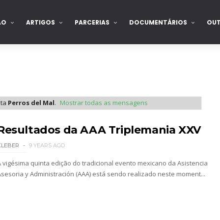
ÃO
ARTIGOS
PARCERIAS
DOCUMENTÁRIOS
OU
eta
Perros del Mal
.
Mostrar todas as mensagens
2026 - Semana 2
Resultados da AAA Triplemania XXV
KLEBER
9 YEARS AGO
A vigésima quinta edição do tradicional evento mexicano da Asistencia
Asesoria y Administración (AAA) está sendo realizado neste moment...