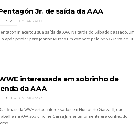
026
Pentagón Jr. de saída da AAA
KLEBER
10 YEARS AGO
Pentagón Jr. acertou sua saída da AAA. Na tarde do Sábado passado, um
dia após perder para Johnny Mundo um combate pela AAA Guerra de Tit...
WWE interessada em sobrinho de
: SummerSlam 2002 - Undisputed WWE Championshi
lenda da AAA
KLEBER
10 YEARS AGO
Os oficiais da WWE estão interessados em Humberto Garza III, que
trabalha na AAA sob o nome Garza Jr. e anteriormente era conhecido
omo ...