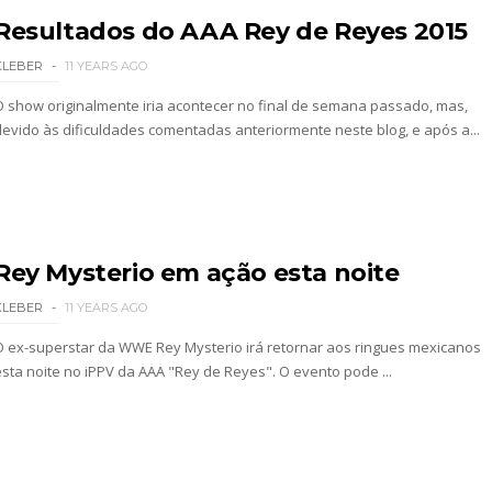
Resultados do AAA Rey de Reyes 2015
KLEBER
11 YEARS AGO
 4 “Necro Butcher vs. Samoa Joe”
O show originalmente iria acontecer no final de semana passado, mas,
devido às dificuldades comentadas anteriormente neste blog, e após a...
 Mr. Perfect: SummerSlam 1991 - Intercontinenta
Rey Mysterio em ação esta noite
KLEBER
11 YEARS AGO
2026
O ex-superstar da WWE Rey Mysterio irá retornar aos ringues mexicanos
esta noite no iPPV da AAA "Rey de Reyes". O evento pode ...
026