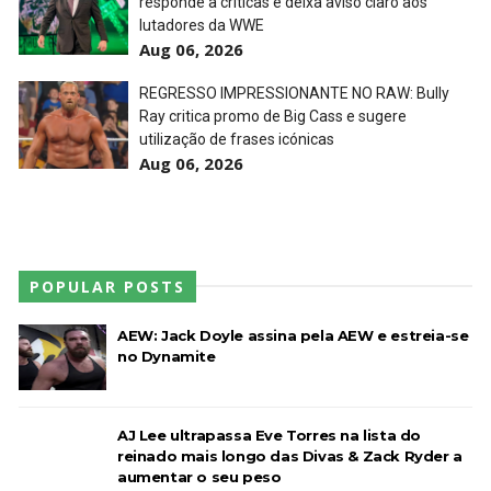
responde a críticas e deixa aviso claro aos
lutadores da WWE
Aug 06, 2026
AEW Collision 25 JULY 2026
Unknown
-
Jul 26 2026
REGRESSO IMPRESSIONANTE NO RAW: Bully
Ray critica promo de Big Cass e sugere
utilização de frases icónicas
Aug 06, 2026
WWE Friday Night Smackdown 24 July 2026
Unknown
-
Jul 25 2026
POPULAR POSTS
TNA iMPACT Wrestling 23 July 2026
Unknown
-
Jul 24 2026
AEW: Jack Doyle assina pela AEW e estreia-se
no Dynamite
AEW Dynamite 22JUL26
AJ Lee ultrapassa Eve Torres na lista do
Unknown
-
Jul 23 2026
reinado mais longo das Divas & Zack Ryder a
aumentar o seu peso