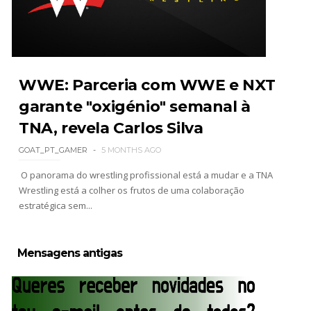
WWE Friday Night Smackdown 31 July 2026
Unknown
-
Aug 01 2026
WWE: Parceria com WWE e NXT
garante "oxigénio" semanal à
TNA, revela Carlos Silva
TNA iMPACT Wrestling 30 July 2026
Unknown
-
Jul 31 2026
GOAT_PT_GAMER
5 MONTHS AGO
O panorama do wrestling profissional está a mudar e a TNA
Wrestling está a colher os frutos de uma colaboração
AEW Dynamite 29JUL26
estratégica sem...
Unknown
-
Jul 30 2026
Mensagens antigas
WWE NXT 28 JULY 2026
Unknown
-
Jul 29 2026