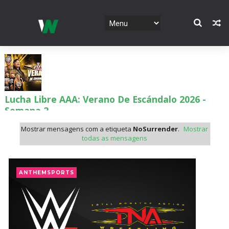
Lucha Libre AAA: Verano De Escándalo 2026 -
Semana 2
Unknown
-
Aug 02 2026
Mostrar mensagens com a etiqueta
NoSurrender
.
Mostrar
todas as mensagens
Semana em Sexyness No.52
SCSA867
-
Aug 02 2026
ANTHEMSPORTS
WWE SummerSlam 2026 - Saturday
Unknown
-
Aug 01 2026