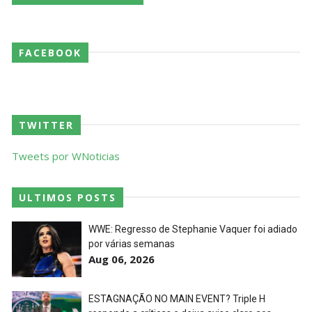
Dark Side of the Ring Season 7 Episode 4 “Necro
FACEBOOK
Butcher vs. Samoa Joe”
Unknown
-
Jul 26 2026
WWE Main Event, July 23, 2026
TWITTER
Unknown
-
Jul 26 2026
Tweets por WNoticias
Throwback: Bret "The Hitman" Hart vs. Mr.
ULTIMOS POSTS
Perfect: SummerSlam 1991 - Intercontinental
Championship Match
WWE: Regresso de Stephanie Vaquer foi adiado
SCSA867
-
Jul 26 2026
por várias semanas
Aug 06, 2026
Lucha Libre AAA: Verano De Escándalo 2026
Unknown
-
Jul 26 2026
ESTAGNAÇÃO NO MAIN EVENT? Triple H