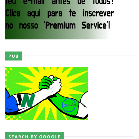
Throwback: The Rock vs Brock Lesnar:
SummerSlam 2002 - Undisputed WWE
Championship Match
SCSA867
-
Jul 28 2026
WWE Monday Night Raw 27 July 2026
PUB
Unknown
-
Jul 28 2026
AEW Redemption 2026
Unknown
-
Jul 27 2026
WWE: Unreal Season 3
Unknown
-
Jul 26 2026
SEARCH BY GOOGLE