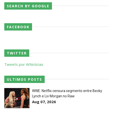
SEARCH BY GOOGLE
WWE NXT 28 JULY 2026
Unknown
-
Jul 29 2026
FACEBOOK
Throwback: The Rock vs Brock Lesnar:
SummerSlam 2002 - Undisputed WWE
TWITTER
Championship Match
SCSA867
-
Jul 28 2026
Tweets por WNoticias
WWE Monday Night Raw 27 July 2026
Unknown
-
Jul 28 2026
ULTIMOS POSTS
WWE: Netflix censura segmento entre Becky
Lynch e Liv Morgan no Raw
AEW Redemption 2026
Aug 07, 2026
Unknown
-
Jul 27 2026