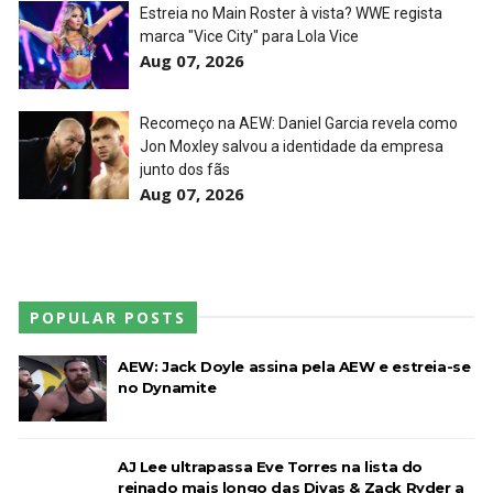
Estreia no Main Roster à vista? WWE regista
marca "Vice City" para Lola Vice
WWE: Unreal Season 3
Aug 07, 2026
Unknown
-
Jul 26 2026
Recomeço na AEW: Daniel Garcia revela como
Jon Moxley salvou a identidade da empresa
junto dos fãs
Dark Side of the Ring Season 7 Episode 4 “Necro
Aug 07, 2026
Butcher vs. Samoa Joe”
Unknown
-
Jul 26 2026
WWE Main Event, July 23, 2026
POPULAR POSTS
Unknown
-
Jul 26 2026
AEW: Jack Doyle assina pela AEW e estreia-se
no Dynamite
Throwback: Bret "The Hitman" Hart vs. Mr.
Perfect: SummerSlam 1991 - Intercontinental
Championship Match
AJ Lee ultrapassa Eve Torres na lista do
reinado mais longo das Divas & Zack Ryder a