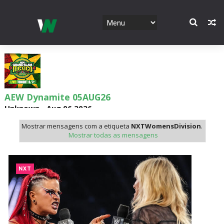
AEW Dynamite 05AUG26
Unknown
-
Aug 06 2026
Mostrar mensagens com a etiqueta
NXTWomensDivision
.
Mostrar todas as mensagens
WWE NXT 04 Aug 2026
Unknown
-
Aug 05 2026
NXT
WWE Monday Night Raw 03 Aug 2026
Unknown
-
Aug 04 2026