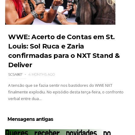
WWE SummerSlam 2026 - Sunday
Unknown
-
Aug 02 2026
WWE: Acerto de Contas em St.
Louis: Sol Ruca e Zaria
confirmadas para o NXT Stand &
WWE Main Event, July 30, 2026
Unknown
-
Aug 02 2026
Deliver
SCSA867
4 MONTHS AGO
A tensão que se fazia sentir nos bastidores do WWE NXT
Lucha Libre AAA: Verano De Escándalo 2026 -
finalmente explodiu. No episódio desta terça-feira, o confronto
Semana 2
verbal entre dua...
Unknown
-
Aug 02 2026
Mensagens antigas
Semana em Sexyness No.52
SCSA867
-
Aug 02 2026