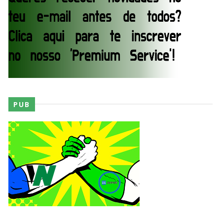
WWE SummerSlam 2026 - Saturday
Unknown
-
Aug 01 2026
WWE Friday Night Smackdown 31 July 2026
Unknown
-
Aug 01 2026
PUB
TNA iMPACT Wrestling 30 July 2026
Unknown
-
Jul 31 2026
AEW Dynamite 29JUL26
Unknown
-
Jul 30 2026