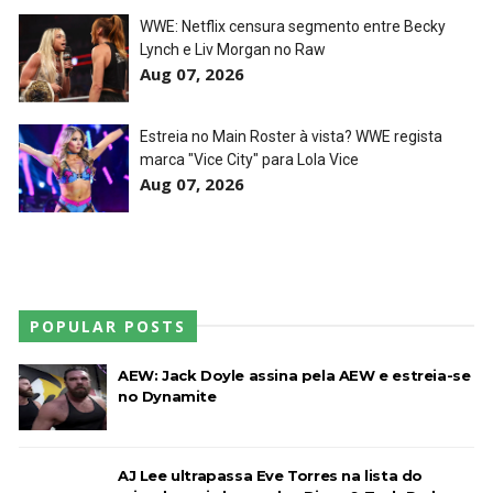
WWE: Netflix censura segmento entre Becky
TNA iMPACT Wrestling 06 aug 2026
Lynch e Liv Morgan no Raw
Unknown
-
Aug 07 2026
Aug 07, 2026
Estreia no Main Roster à vista? WWE regista
AEW Dynamite 05AUG26
marca "Vice City" para Lola Vice
Aug 07, 2026
Unknown
-
Aug 06 2026
POPULAR POSTS
AEW: Jack Doyle assina pela AEW e estreia-se
no Dynamite
AJ Lee ultrapassa Eve Torres na lista do