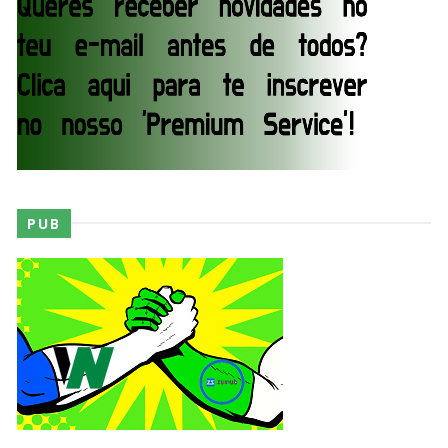
Dark Side of the Ring Season 7 Episode 4 “Necro
Butcher vs. Samoa Joe”
Unknown
-
Jul 26 2026
WWE Main Event, July 23, 2026
Unknown
-
Jul 26 2026
PUB
Throwback: Bret "The Hitman" Hart vs. Mr.
Perfect: SummerSlam 1991 - Intercontinental
Championship Match
SCSA867
-
Jul 26 2026
Lucha Libre AAA: Verano De Escándalo 2026
Unknown
-
Jul 26 2026