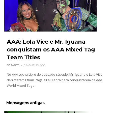
Throwback: The Rock vs Brock Lesnar:
SummerSlam 2002 - Undisputed WWE
Championship Match
SCSA867
-
Jul 28 2026
AAA: Lola Vice e Mr. Iguana
WWE Monday Night Raw 27 July 2026
Unknown
-
Jul 28 2026
conquistam os AAA Mixed Tag
Team Titles
SCSA867
6 MONTHS AGO
AEW Redemption 2026
No AAA Lucha Libre do passado sábado, Mr. Iguana e Lola Vice
Unknown
-
Jul 27 2026
derrotaram Ethan Page e La Hiedra para conquistarem os AAA
World Mixed Tag ...
WWE: Unreal Season 3
Mensagens antigas
Unknown
-
Jul 26 2026