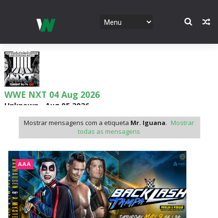
WWE NXT 04 Aug 2026
Unknown
-
Aug 05 2026
Mostrar mensagens com a etiqueta
Mr. Iguana
.
Mostrar
todas as mensagens
WWE Monday Night Raw 03 Aug 2026
Unknown
-
Aug 04 2026
AAA
WWE SummerSlam 2026 - Sunday
Unknown
-
Aug 02 2026