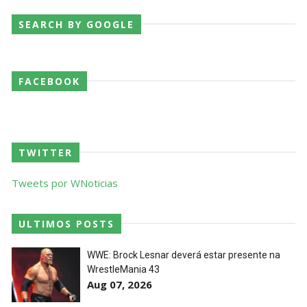
SEARCH BY GOOGLE
AEW Collision 25 JULY 2026
Unknown
-
Jul 26 2026
FACEBOOK
WWE Friday Night Smackdown 24 July 2026
Unknown
-
Jul 25 2026
TWITTER
TNA iMPACT Wrestling 23 July 2026
Tweets por WNoticias
Unknown
-
Jul 24 2026
ULTIMOS POSTS
AEW Dynamite 22JUL26
WWE: Brock Lesnar deverá estar presente na
WrestleMania 43
Unknown
-
Jul 23 2026
Aug 07, 2026