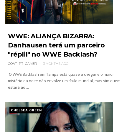
WWE Main Event, July 30, 2026
Unknown
-
Aug 02 2026
WWE: ALIANÇA BIZARRA:
Danhausen terá um parceiro
"réplil" no WWE Backlash?
Lucha Libre AAA: Verano De Escándalo 2026 -
Semana 2
GOAT_PT_GAMER
3 MONTHS AGO
Unknown
-
Aug 02 2026
O WWE Backlash em Tampa está quase a chegar e o maior
mistério da noite não envolve um título mundial, mas sim quem
Semana em Sexyness No.52
estará ao ...
SCSA867
-
Aug 02 2026
CHELSEA GREEN
WWE SummerSlam 2026 - Saturday
Unknown
-
Aug 01 2026