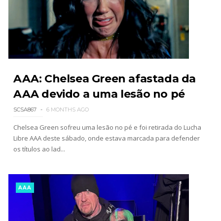
WWE Friday Night Smackdown 31 July 2026
Unknown
-
Aug 01 2026
AAA: Chelsea Green afastada da
TNA iMPACT Wrestling 30 July 2026
AAA devido a uma lesão no pé
Unknown
-
Jul 31 2026
SCSA867
6 MONTHS AGO
Chelsea Green sofreu uma lesão no pé e foi retirada do Lucha
Libre AAA deste sábado, onde estava marcada para defender
AEW Dynamite 29JUL26
os títulos ao lad...
Unknown
-
Jul 30 2026
AAA
WWE NXT 28 JULY 2026
Unknown
-
Jul 29 2026