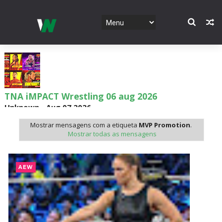
TNA iMPACT Wrestling 06 aug 2026
Unknown
-
Aug 07 2026
Mostrar mensagens com a etiqueta
MVP Promotion
.
Mostrar todas as mensagens
AEW Dynamite 05AUG26
Unknown
-
Aug 06 2026
AEW
WWE NXT 04 Aug 2026
Unknown
-
Aug 05 2026