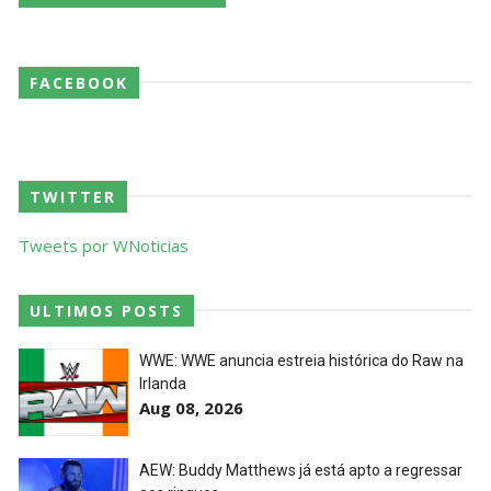
AEW Dynamite 29JUL26
FACEBOOK
Unknown
-
Jul 30 2026
WWE NXT 28 JULY 2026
TWITTER
Unknown
-
Jul 29 2026
Tweets por WNoticias
Throwback: The Rock vs Brock Lesnar:
ULTIMOS POSTS
SummerSlam 2002 - Undisputed WWE
Championship Match
WWE: WWE anuncia estreia histórica do Raw na
SCSA867
-
Jul 28 2026
Irlanda
Aug 08, 2026
WWE Monday Night Raw 27 July 2026
Unknown
-
Jul 28 2026
AEW: Buddy Matthews já está apto a regressar