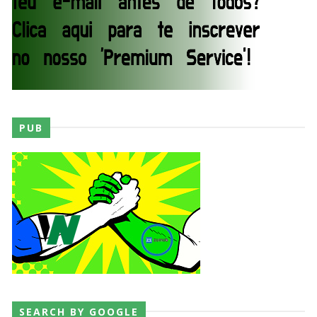
Unknown
-
Aug 02 2026
Semana em Sexyness No.52
SCSA867
-
Aug 02 2026
WWE SummerSlam 2026 - Saturday
PUB
Unknown
-
Aug 01 2026
WWE Friday Night Smackdown 31 July 2026
Unknown
-
Aug 01 2026
TNA iMPACT Wrestling 30 July 2026
Unknown
-
Jul 31 2026
SEARCH BY GOOGLE