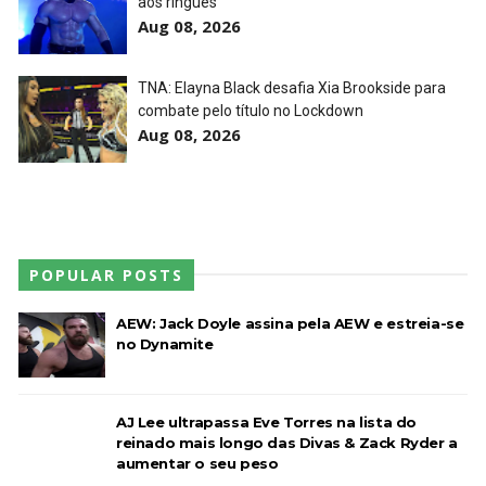
aos ringues
Aug 08, 2026
AEW Redemption 2026
Unknown
-
Jul 27 2026
TNA: Elayna Black desafia Xia Brookside para
combate pelo título no Lockdown
Aug 08, 2026
WWE: Unreal Season 3
Unknown
-
Jul 26 2026
POPULAR POSTS
Dark Side of the Ring Season 7 Episode 4 “Necro
Butcher vs. Samoa Joe”
AEW: Jack Doyle assina pela AEW e estreia-se
Unknown
-
Jul 26 2026
no Dynamite
WWE Main Event, July 23, 2026
AJ Lee ultrapassa Eve Torres na lista do
Unknown
-
Jul 26 2026
reinado mais longo das Divas & Zack Ryder a
aumentar o seu peso