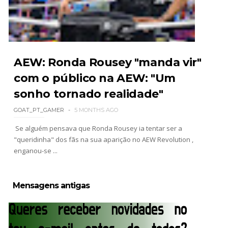
WWE Monday Night Raw 03 Aug 2026
Unknown
-
Aug 04 2026
AEW: Ronda Rousey "manda vir"
com o público na AEW: "Um
sonho tornado realidade"
WWE SummerSlam 2026 - Sunday
Unknown
-
Aug 02 2026
GOAT_PT_GAMER
5 MONTHS AGO
Se alguém pensava que Ronda Rousey ia tentar ser a
"queridinha" dos fãs na sua aparição no AEW Revolution ,
WWE Main Event, July 30, 2026
enganou-se ...
Unknown
-
Aug 02 2026
Mensagens antigas
Lucha Libre AAA: Verano De Escándalo 2026 -
Semana 2