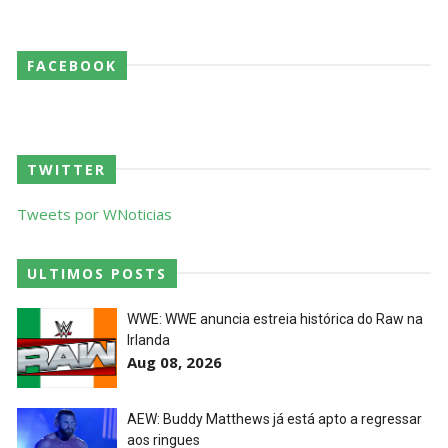
Throwback: Bret "The Hitman" Hart vs. Mr.
Perfect: SummerSlam 1991 - Intercontinental
FACEBOOK
Championship Match
SCSA867
-
Jul 26 2026
Lucha Libre AAA: Verano De Escándalo 2026
TWITTER
Unknown
-
Jul 26 2026
Tweets por WNoticias
AEW Collision 25 JULY 2026
ULTIMOS POSTS
Unknown
-
Jul 26 2026
WWE: WWE anuncia estreia histórica do Raw na
Irlanda
Aug 08, 2026
WWE Friday Night Smackdown 24 July 2026
Unknown
-
Jul 25 2026
AEW: Buddy Matthews já está apto a regressar
aos ringues