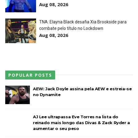
Aug 08, 2026
TNA iMPACT Wrestling 23 July 2026
Unknown
-
Jul 24 2026
TNA: Elayna Black desafia Xia Brookside para
combate pelo título no Lockdown
Aug 08, 2026
WWE Friday Night Smackdown 07Aug2026
Unknown
-
Aug 08 2026
POPULAR POSTS
AEW: Jack Doyle assina pela AEW e estreia-se
no Dynamite
AJ Lee ultrapassa Eve Torres na lista do
reinado mais longo das Divas & Zack Ryder a
aumentar o seu peso