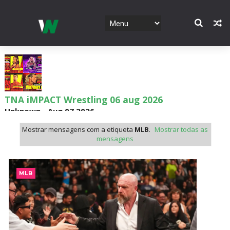
TNA iMPACT Wrestling 06 aug 2026
Unknown
-
Aug 07 2026
Mostrar mensagens com a etiqueta
MLB
.
Mostrar todas as
mensagens
AEW Dynamite 05AUG26
Unknown
-
Aug 06 2026
MLB
WWE NXT 04 Aug 2026
Unknown
-
Aug 05 2026