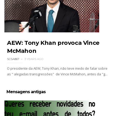
AEW Dynamite 29JUL26
Unknown
-
Jul 30 2026
AEW: Tony Khan provoca Vince
WWE NXT 28 JULY 2026
Unknown
-
Jul 29 2026
McMahon
SCSA867
3 YEARS AGO
O presidente da AEW, Tony Khan, não teve medo de falar sobre
Throwback: The Rock vs Brock Lesnar:
as " alegadas transgressões" de Vince McMahon, antes da "g...
SummerSlam 2002 - Undisputed WWE
Championship Match
SCSA867
-
Jul 28 2026
Mensagens antigas
WWE Monday Night Raw 27 July 2026
Unknown
-
Jul 28 2026