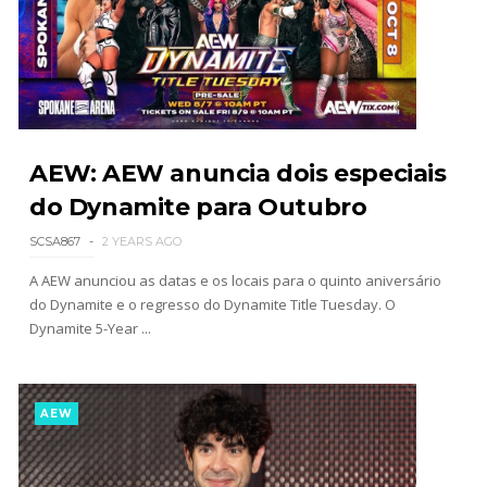
Unknown
-
Aug 02 2026
Semana em Sexyness No.52
SCSA867
-
Aug 02 2026
AEW: AEW anuncia dois especiais
WWE SummerSlam 2026 - Saturday
do Dynamite para Outubro
Unknown
-
Aug 01 2026
SCSA867
2 YEARS AGO
A AEW anunciou as datas e os locais para o quinto aniversário
do Dynamite e o regresso do Dynamite Title Tuesday. O
WWE Friday Night Smackdown 31 July 2026
Dynamite 5-Year ...
Unknown
-
Aug 01 2026
AEW
TNA iMPACT Wrestling 30 July 2026
Unknown
-
Jul 31 2026