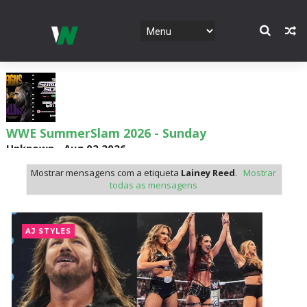
WWE SummerSlam 2026 - Sunday
Unknown
-
Aug 02 2026
Mostrar mensagens com a etiqueta
Lainey Reed
.
Mostrar
todas as mensagens
WWE Main Event, July 30, 2026
Unknown
-
Aug 02 2026
AJ STYLES
Lucha Libre AAA: Verano De Escándalo 2026 -
Semana 2