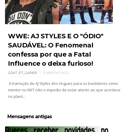
Unknown
-
Aug 02 2026
Semana em Sexyness No.52
SCSA867
-
Aug 02 2026
WWE: AJ STYLES E O "ÓDIO"
SAUDÁVEL: O Fenomenal
confessa por que a Fatal
WWE SummerSlam 2026 - Saturday
Unknown
-
Aug 01 2026
Influence o deixa furioso!
GOAT_PT_GAMER
3 MONTHS AGO
A transição de AJ Styles dos ringues para os bastidores como
WWE Friday Night Smackdown 31 July 2026
mentor no NXT não o impediu de estar atento ao que acontece
Unknown
-
Aug 01 2026
no plant...
Mensagens antigas
TNA iMPACT Wrestling 30 July 2026
Unknown
-
Jul 31 2026