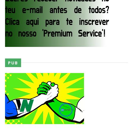
AEW Dynamite 29JUL26
Unknown
-
Jul 30 2026
WWE NXT 28 JULY 2026
Unknown
-
Jul 29 2026
PUB
Throwback: The Rock vs Brock Lesnar:
SummerSlam 2002 - Undisputed WWE
Championship Match
SCSA867
-
Jul 28 2026
WWE Monday Night Raw 27 July 2026
Unknown
-
Jul 28 2026