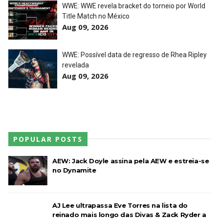
WWE: WWE revela bracket do torneio por World
Title Match no México
Throwback: Bret "The Hitman" Hart vs. Mr.
Aug 09, 2026
Perfect: SummerSlam 1991 - Intercontinental
Championship Match
WWE: Possível data de regresso de Rhea Ripley
SCSA867
-
Jul 26 2026
revelada
Aug 09, 2026
Lucha Libre AAA: Verano De Escándalo 2026
Unknown
-
Jul 26 2026
AEW Collision 25 JULY 2026
POPULAR POSTS
Unknown
-
Jul 26 2026
AEW: Jack Doyle assina pela AEW e estreia-se
no Dynamite
WWE Friday Night Smackdown 24 July 2026
Unknown
-
Jul 25 2026
AJ Lee ultrapassa Eve Torres na lista do
reinado mais longo das Divas & Zack Ryder a