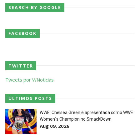
SEARCH BY GOOGLE
AEW Redemption 2026
Unknown
-
Jul 27 2026
FACEBOOK
WWE: Unreal Season 3
Unknown
-
Jul 26 2026
TWITTER
Tweets por WNoticias
Dark Side of the Ring Season 7 Episode 4 “Necro
Butcher vs. Samoa Joe”
ULTIMOS POSTS
Unknown
-
Jul 26 2026
WWE: Chelsea Green é apresentada como WWE
Women´s Champion no SmackDown
WWE Main Event, July 23, 2026
Aug 09, 2026
Unknown
-
Jul 26 2026