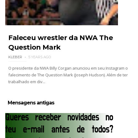
Unknown
-
Aug 02 2026
Semana em Sexyness No.52
SCSA867
-
Aug 02 2026
Faleceu wrestler da NWA The
Question Mark
WWE SummerSlam 2026 - Saturday
KLEBER
5 YEARS AGO
Unknown
-
Aug 01 2026
O presidente da NWA Billy Corgan anunciou em seu Instagram o
falecimento de The Question Mark (Joseph Hudson). Além de ter
trabalhado em div...
WWE Friday Night Smackdown 31 July 2026
Unknown
-
Aug 01 2026
Mensagens antigas
TNA iMPACT Wrestling 30 July 2026
Unknown
-
Jul 31 2026