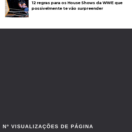
12 regras para os House Shows da WWE que
possivelmente te vão surpreender
TNA iMPACT Wrestling 23 July 2026
Unknown
-
Jul 24 2026
AEW Dynamite 22JUL26
Unknown
-
Jul 23 2026
WWE NXT 21 JULY 2026
Unknown
-
Jul 22 2026
AEW Dynamite 05AUG26
Unknown
-
Aug 06 2026
Nº VISUALIZAÇÕES DE PÁGINA