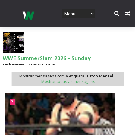
WWE SummerSlam 2026 - Sunday
Unknown
-
Aug 02 2026
Mostrar mensagens com a etiqueta
Dutch Mantell
.
Mostrar todas as mensagens
WWE Main Event, July 30, 2026
Unknown
-
Aug 02 2026
?
Lucha Libre AAA: Verano De Escándalo 2026 -
Semana 2