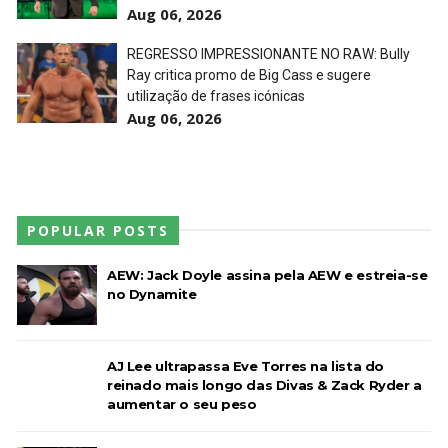
Aug 06, 2026
Throwback: Bret "The Hitman" Hart vs. Mr.
REGRESSO IMPRESSIONANTE NO RAW: Bully
Perfect: SummerSlam 1991 - Intercontinental
Ray critica promo de Big Cass e sugere
Championship Match
utilização de frases icónicas
SCSA867
-
Jul 26 2026
Aug 06, 2026
Lucha Libre AAA: Verano De Escándalo 2026
Unknown
-
Jul 26 2026
POPULAR POSTS
AEW Collision 25 JULY 2026
AEW: Jack Doyle assina pela AEW e estreia-se
Unknown
-
Jul 26 2026
no Dynamite
AJ Lee ultrapassa Eve Torres na lista do
WWE Friday Night Smackdown 24 July 2026
reinado mais longo das Divas & Zack Ryder a
Unknown
-
Jul 25 2026
aumentar o seu peso