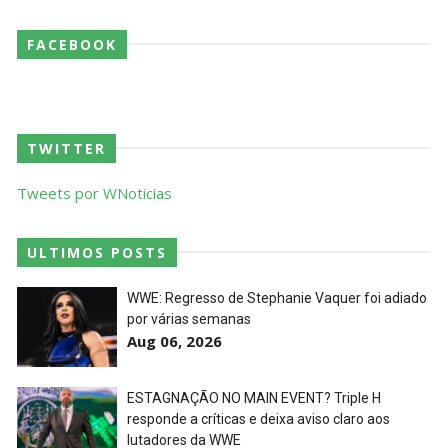
FACEBOOK
AEW Redemption 2026
Unknown
-
Jul 27 2026
TWITTER
WWE: Unreal Season 3
Unknown
-
Jul 26 2026
Tweets por WNoticias
ULTIMOS POSTS
Dark Side of the Ring Season 7 Episode 4 “Necro
Butcher vs. Samoa Joe”
WWE: Regresso de Stephanie Vaquer foi adiado
por várias semanas
Unknown
-
Jul 26 2026
Aug 06, 2026
WWE Main Event, July 23, 2026
ESTAGNAÇÃO NO MAIN EVENT? Triple H
Unknown
-
Jul 26 2026
responde a críticas e deixa aviso claro aos
lutadores da WWE