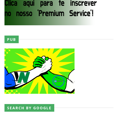
AEW Dynamite 29JUL26
Unknown
-
Jul 30 2026
PUB
WWE NXT 28 JULY 2026
Unknown
-
Jul 29 2026
Throwback: The Rock vs Brock Lesnar:
SummerSlam 2002 - Undisputed WWE
Championship Match
SCSA867
-
Jul 28 2026
WWE Monday Night Raw 27 July 2026
SEARCH BY GOOGLE
Unknown
-
Jul 28 2026