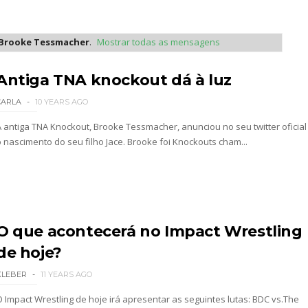
Brooke Tessmacher
.
Mostrar todas as mensagens
Antiga TNA knockout dá à luz
2026 - Semana 2
CARLA
10 YEARS AGO
A antiga TNA Knockout, Brooke Tessmacher, anunciou no seu twitter oficial
o nascimento do seu filho Jace. Brooke foi Knockouts cham...
O que acontecerá no Impact Wrestling
026
de hoje?
KLEBER
11 YEARS AGO
O Impact Wrestling de hoje irá apresentar as seguintes lutas: BDC vs.The