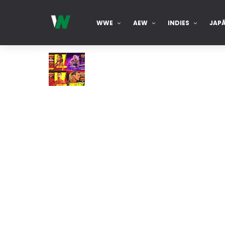
WWE
AEW
INDIES
JAP
TNA iMPACT Wrestling 06 aug 2026
Unknown
-
Aug 07 2026
AEW Dynamite 05AUG26
Unknown
-
Aug 06 2026
WWE NXT 04 Aug 2026
Unknown
-
Aug 05 2026
WWE Monday Night Raw 03 Aug 2026
Unknown
-
Aug 04 2026