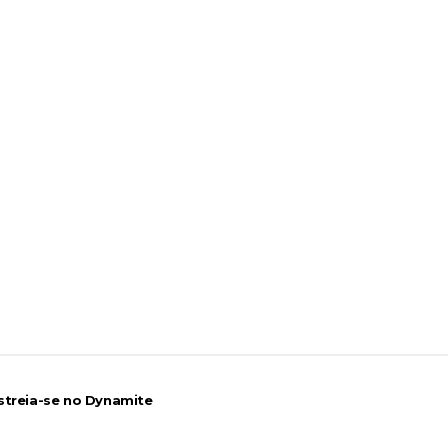
 Mr. Perfect: SummerSlam 1991 - Intercontinenta
2026
026
streia-se no Dynamite
26