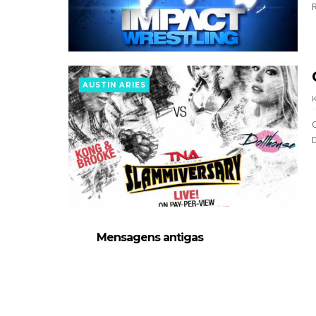
AEW Dynamite 29JUL26
Unknown
-
Jul 30 2026
WWE NXT 28 JULY 2026
Unknown
-
Jul 29 2026
AUSTIN ARIES
Throwback: The Rock vs Brock Lesnar
SCSA867
-
Jul 28 2026
D
WWE Monday Night Raw 27 July 2026
Unknown
-
Jul 28 2026
AEW Redemption 2026
Unknown
-
Jul 27 2026
Mensagens antigas
WWE: Unreal Season 3
Unknown
-
Jul 26 2026
Dark Side of the Ring Season 7 Episode
Unknown
-
Jul 26 2026