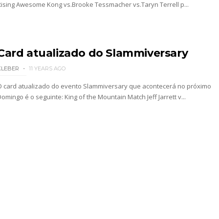
Rising Awesome Kong vs.Brooke Tessmacher vs.Taryn Terrell p...
Card atualizado do Slammiversary
KLEBER
11 YEARS AGO
: SummerSlam 2002 - Undisputed WWE Championshi
O card atualizado do evento Slammiversary que acontecerá no próximo
omingo é o seguinte: King of the Mountain Match Jeff Jarrett v...
 4 “Necro Butcher vs. Samoa Joe”