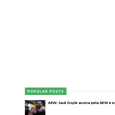
WWE Main Event, July 23, 2026
Unknown
-
Jul 26 2026
Throwback: Bret "The Hitman" Hart vs.
SCSA867
-
Jul 26 2026
Lucha Libre AAA: Verano De Escándalo 
Unknown
-
Jul 26 2026
AEW Collision 25 JULY 2026
Unknown
-
Jul 26 2026
WWE Friday Night Smackdown 24 July 2
Unknown
-
Jul 25 2026
POPULAR POSTS
TNA iMPACT Wrestling 23 July 2026
Unknown
-
Jul 24 2026
AEW: Jack Doyle assina pela AEW e e
WWE Friday Night Smackdown 07Aug20