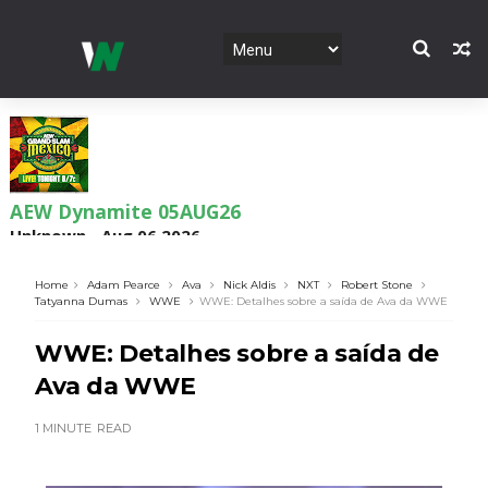
AEW Dynamite 05AUG26
Unknown
-
Aug 06 2026
Home
Adam Pearce
Ava
Nick Aldis
NXT
Robert Stone
Tatyanna Dumas
WWE
WWE: Detalhes sobre a saída de Ava da WWE
WWE NXT 04 Aug 2026
WWE: Detalhes sobre a saída de
Unknown
-
Aug 05 2026
Ava da WWE
1 MINUTE
READ
WWE Monday Night Raw 03 Aug 2026
Unknown
-
Aug 04 2026