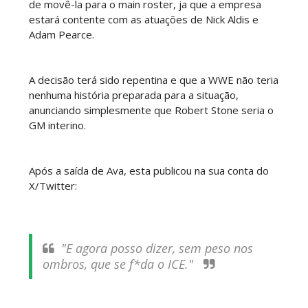
de movê-la para o main roster, ja que a empresa
estará contente com as atuações de Nick Aldis e
Adam Pearce.
WWE SummerSlam 2026 - Saturday
Unknown
-
Aug 01 2026
A decisão terá sido repentina e que a WWE não teria
nenhuma história preparada para a situação,
anunciando simplesmente que Robert Stone seria o
WWE Friday Night Smackdown 31 July 2026
GM interino.
Unknown
-
Aug 01 2026
Após a saída de Ava, esta publicou na sua conta do
X/Twitter:
TNA iMPACT Wrestling 30 July 2026
Unknown
-
Jul 31 2026
"E agora posso dizer, sem peso nos
ombros, que se f*da o ICE."
AEW Dynamite 29JUL26
Unknown
-
Jul 30 2026