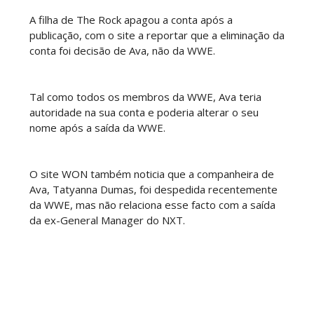
A filha de The Rock apagou a conta após a
publicação, com o site a reportar que a eliminação da
WWE NXT 28 JULY 2026
conta foi decisão de Ava, não da WWE.
Unknown
-
Jul 29 2026
Tal como todos os membros da WWE, Ava teria
autoridade na sua conta e poderia alterar o seu
Throwback: The Rock vs Brock Lesnar:
nome após a saída da WWE.
SummerSlam 2002 - Undisputed WWE
Championship Match
SCSA867
-
Jul 28 2026
O site WON também noticia que a companheira de
Ava, Tatyanna Dumas, foi despedida recentemente
WWE Monday Night Raw 27 July 2026
da WWE, mas não relaciona esse facto com a saída
Unknown
-
Jul 28 2026
da ex-General Manager do NXT.
AEW Redemption 2026
Unknown
-
Jul 27 2026