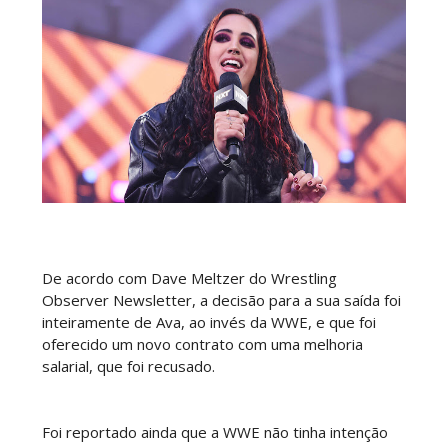
WWE SummerSlam 2026 - Sunday
Unknown
-
Aug 02 2026
WWE Main Event, July 30, 2026
Unknown
-
Aug 02 2026
De acordo com Dave Meltzer do Wrestling
Lucha Libre AAA: Verano De Escándalo 2026 -
Observer Newsletter, a decisão para a sua saída foi
Semana 2
inteiramente de Ava, ao invés da WWE, e que foi
Unknown
-
Aug 02 2026
oferecido um novo contrato com uma melhoria
salarial, que foi recusado.
Semana em Sexyness No.52
SCSA867
-
Aug 02 2026
Foi reportado ainda que a WWE não tinha intenção