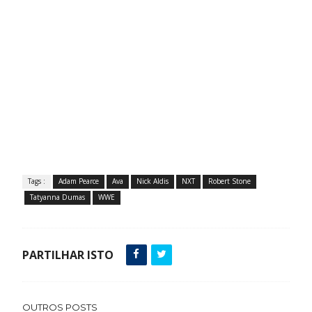
Tags :
Adam Pearce
Ava
Nick Aldis
NXT
Robert Stone
Tatyanna Dumas
WWE
PARTILHAR ISTO
OUTROS POSTS