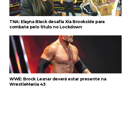
TNA iMPACT Wrestling 23 July 2026
TNA: Elayna Black desafia Xia Brookside para
Unknown
-
Jul 24 2026
combate pelo título no Lockdown
WWE Friday Night Smackdown 07Aug2026
Unknown
-
Aug 08 2026
TNA iMPACT Wrestling 06 aug 2026
Unknown
-
Aug 07 2026
WWE: Brock Lesnar deverá estar presente na
WrestleMania 43