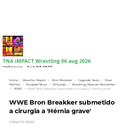
TNA iMPACT Wrestling 06 aug 2026
Unknown
-
Aug 07 2026
Home
Bleacher Report
Bron Breakker
Cageside Seats
Dave
Meltzer
Ringside News
SEScoops
Wrestling Observer Newsletter
WWE
WWE Bron Breakker submetido a cirurgia a 'Hérnia grave'
AEW Dynamite 05AUG26
Unknown
-
Aug 06 2026
WWE Bron Breakker submetido
a cirurgia a 'Hérnia grave'
1 MINUTE
READ
WWE NXT 04 Aug 2026