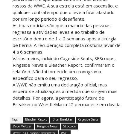
rostos da WWE. A sua estrela está em ascensão, e
qualquer contratempo que o leve a ficar afastado
por um longo período é desafiante.
AEW Redemption 2026
As boas notícias são que a maioria das pessoas
Unknown
-
Jul 27 2026
regressa a atividades leves e ao trabalho de
escritório dentro de 1 a 2 semanas após a cirurgia
de hérnia. A recuperação completa costuma levar de
4 a 6 semanas.
WWE: Unreal Season 3
Vários meios, incluindo Cageside Seats, SEScoops,
Unknown
-
Jul 26 2026
Ringside News e Bleacher Report, confirmaram o
relatório. Não foi fornecido um cronograma
específico para o seu regresso.
A WWE não emitiu uma declaração oficial, mas
Dark Side of the Ring Season 7 Episode 4 “Necro
espera-se atualizações à medida que surgem mais
Butcher vs. Samoa Joe”
detalhes. Por agora, a participação futura de
Unknown
-
Jul 26 2026
Breakker no WrestleMania 42 permanece em dúvida.
WWE Main Event, July 23, 2026
Tags :
Bleacher Report
Bron Breakker
Cageside Seats
Unknown
-
Jul 26 2026
Dave Meltzer
Ringside News
SEScoops
Wrestling Observer Newsletter
WWE