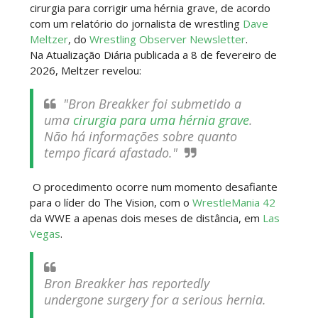
cirurgia para corrigir uma hérnia grave, de acordo
Unknown
-
Aug 02 2026
com um relatório do jornalista de wrestling
Dave
Meltzer
, do
Wrestling Observer Newsletter
.
Na Atualização Diária publicada a 8 de fevereiro de
Semana em Sexyness No.52
2026, Meltzer revelou:
SCSA867
-
Aug 02 2026
"Bron Breakker foi submetido a
uma
cirurgia para uma hérnia grave
.
Não há informações sobre quanto
WWE SummerSlam 2026 - Saturday
tempo ficará afastado."
Unknown
-
Aug 01 2026
O procedimento ocorre num momento desafiante
para o líder do The Vision, com o
WrestleMania 42
WWE Friday Night Smackdown 31 July 2026
da WWE a apenas dois meses de distância, em
Las
Unknown
Vegas
-
.
Aug 01 2026
Bron Breakker has reportedly
TNA iMPACT Wrestling 30 July 2026
undergone surgery for a serious hernia.
Unknown
-
Jul 31 2026