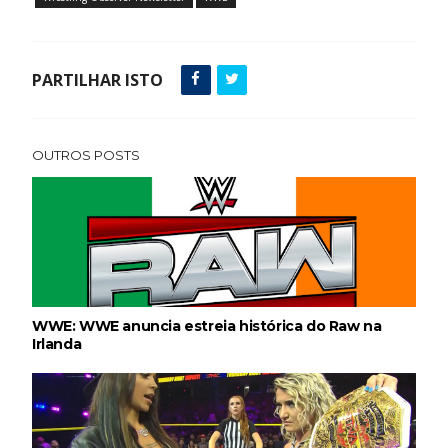
Throwback: Bret "The Hitman" Hart vs. Mr.
PARTILHAR ISTO
Perfect: SummerSlam 1991 - Intercontinental
Championship Match
SCSA867
-
Jul 26 2026
OUTROS POSTS
Lucha Libre AAA: Verano De Escándalo 2026
Unknown
-
Jul 26 2026
AEW Collision 25 JULY 2026
Unknown
-
Jul 26 2026
WWE: WWE anuncia estreia histórica do Raw na
Irlanda
WWE Friday Night Smackdown 24 July 2026
Unknown
-
Jul 25 2026