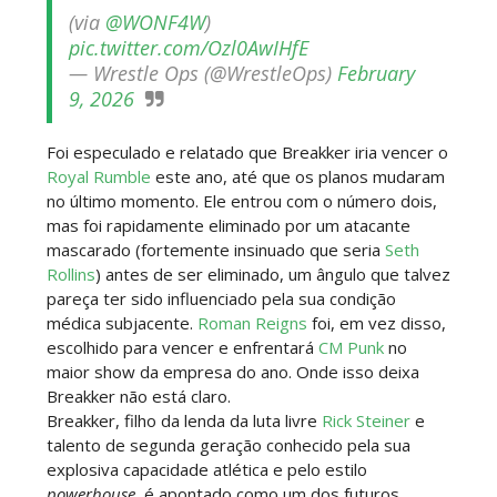
(via
@WONF4W
)
pic.twitter.com/Ozl0AwIHfE
— Wrestle Ops (@WrestleOps)
February
AEW Dynamite 29JUL26
9, 2026
Unknown
-
Jul 30 2026
Foi especulado e relatado que Breakker iria vencer o
Royal Rumble
este ano, até que os planos mudaram
no último momento. Ele entrou com o número dois,
WWE NXT 28 JULY 2026
mas foi rapidamente eliminado por um atacante
Unknown
-
Jul 29 2026
mascarado (fortemente insinuado que seria
Seth
Rollins
) antes de ser eliminado, um ângulo que talvez
pareça ter sido influenciado pela sua condição
médica subjacente.
Roman Reigns
foi, em vez disso,
Throwback: The Rock vs Brock Lesnar:
escolhido para vencer e enfrentará
CM Punk
no
SummerSlam 2002 - Undisputed WWE
maior show da empresa do ano. Onde isso deixa
Championship Match
Breakker não está claro.
SCSA867
-
Jul 28 2026
Breakker, filho da lenda da luta livre
Rick Steiner
e
talento de segunda geração conhecido pela sua
WWE Monday Night Raw 27 July 2026
explosiva capacidade atlética e pelo estilo
Unknown
-
Jul 28 2026
powerhouse
, é apontado como um dos futuros