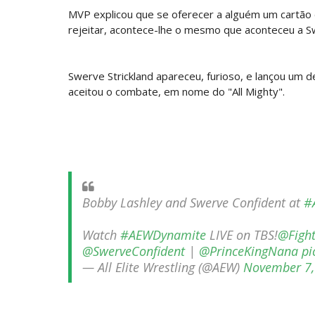
MVP explicou que se oferecer a alguém um cartão 
Throwback: The Rock vs Brock Lesnar
rejeitar, acontece-lhe o mesmo que aconteceu a S
SCSA867
-
Jul 28 2026
WWE Monday Night Raw 27 July 2026
Swerve Strickland apareceu, furioso, e lançou um 
Unknown
-
Jul 28 2026
aceitou o combate, em nome do "All Mighty".
AEW Redemption 2026
Unknown
-
Jul 27 2026
WWE: Unreal Season 3
Unknown
-
Jul 26 2026
Dark Side of the Ring Season 7 Episode
Bobby Lashley and Swerve Confident at
#
Unknown
-
Jul 26 2026
Watch
#AEWDynamite
LIVE on TBS!
@Figh
WWE Main Event, July 23, 2026
@SwerveConfident
|
@PrinceKingNana
pi
Unknown
-
Jul 26 2026
— All Elite Wrestling (@AEW)
November 7,
Throwback: Bret "The Hitman" Hart vs.
SCSA867
-
Jul 26 2026