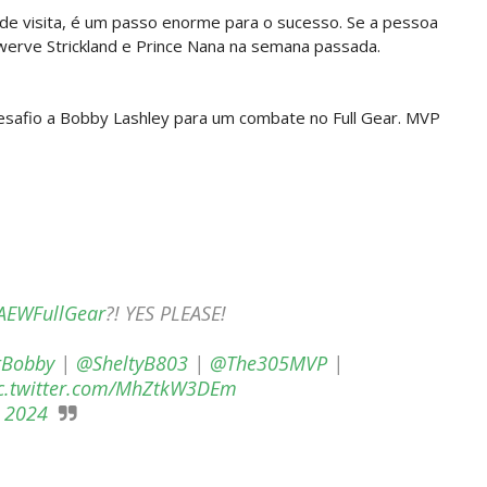
de visita, é um passo enorme para o sucesso. Se a pessoa
: SummerSlam 2002 - Undisputed WWE Championshi
werve Strickland e Prince Nana na semana passada.
desafio a Bobby Lashley para um combate no Full Gear. MVP
 4 “Necro Butcher vs. Samoa Joe”
AEWFullGear
?! YES PLEASE!
tBobby
|
@SheltyB803
|
@The305MVP
|
c.twitter.com/MhZtkW3DEm
 2024
 Mr. Perfect: SummerSlam 1991 - Intercontinenta