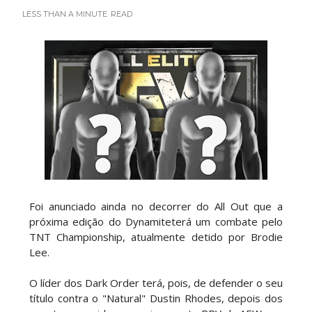
LESS THAN A MINUTE
READ
WWE SummerSlam 2026 - Sunday
Unknown
-
Aug 02 2026
WWE Main Event, July 30, 2026
Unknown
-
Aug 02 2026
Lucha Libre AAA: Verano De Escándalo 2026 -
Foi anunciado ainda no decorrer do All Out que a
Semana 2
próxima edição do Dynamiteterá um combate pelo
Unknown
TNT Championship, atualmente detido por Brodie
-
Aug 02 2026
Lee.
Semana em Sexyness No.52
O líder dos Dark Order terá, pois, de defender o seu
SCSA867
título contra o "Natural" Dustin Rhodes, depois dos
-
Aug 02 2026