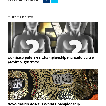
WWE NXT 28 JULY 2026
OUTROS POSTS
Unknown
-
Jul 29 2026
Throwback: The Rock vs Brock Lesnar:
SummerSlam 2002 - Undisputed WWE
Championship Match
SCSA867
-
Jul 28 2026
Combate pelo TNT Championship marcado para o
próximo Dynamite
WWE Monday Night Raw 27 July 2026
Unknown
-
Jul 28 2026
AEW Redemption 2026
Unknown
-
Jul 27 2026
Novo design do ROH World Championship