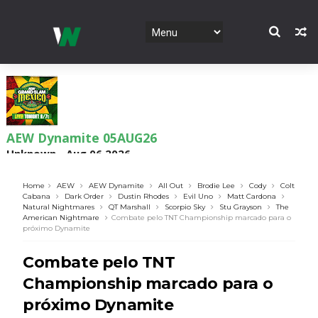
AEW Dynamite 05AUG26
Unknown
-
Aug 06 2026
Home
AEW
AEW Dynamite
All Out
Brodie Lee
Cody
Colt
Cabana
Dark Order
Dustin Rhodes
Evil Uno
Matt Cardona
Natural Nightmares
QT Marshall
Scorpio Sky
Stu Grayson
The
WWE NXT 04 Aug 2026
American Nightmare
Combate pelo TNT Championship marcado para o
próximo Dynamite
Unknown
-
Aug 05 2026
Combate pelo TNT
Championship marcado para o
WWE Monday Night Raw 03 Aug 2026
próximo Dynamite
Unknown
-
Aug 04 2026