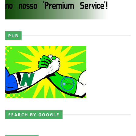
AEW Dynamite 22JUL26
Unknown
-
Jul 23 2026
PUB
TNA iMPACT Wrestling 06 aug 2026
Unknown
-
Aug 07 2026
AEW Dynamite 05AUG26
Unknown
-
Aug 06 2026
SEARCH BY GOOGLE