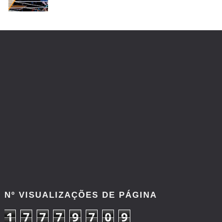
Nº VISUALIZAÇÕES DE PÁGINA
1
7
7
7
9
7
0
9