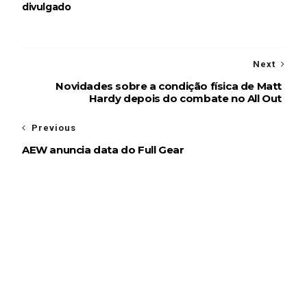
divulgado
WWE: Unreal Season 3
Unknown
-
Jul 26 2026
Next
Novidades sobre a condição física de Matt
Hardy depois do combate no All Out
Dark Side of the Ring Season 7 Episode 4 “Necro
Butcher vs. Samoa Joe”
Previous
Unknown
-
Jul 26 2026
AEW anuncia data do Full Gear
WWE Main Event, July 23, 2026
Unknown
-
Jul 26 2026
Throwback: Bret "The Hitman" Hart vs. Mr.
Perfect: SummerSlam 1991 - Intercontinental
Championship Match