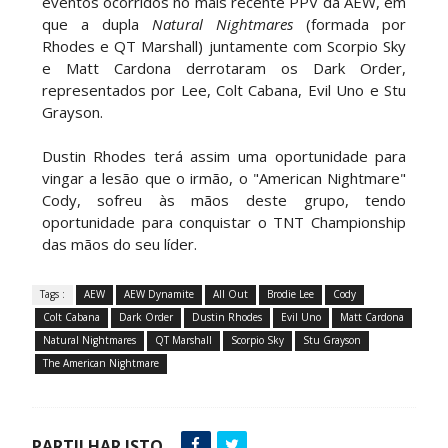
eventos ocorridos no mais recente PPV da AEW, em
que a dupla
Natural Nightmares
(formada por
Rhodes e QT Marshall) juntamente com Scorpio Sky
WWE SummerSlam 2026 - Saturday
e Matt Cardona derrotaram os Dark Order,
Unknown
representados por Lee, Colt Cabana, Evil Uno e Stu
-
Aug 01 2026
Grayson.
Dustin Rhodes terá assim uma oportunidade para
WWE Friday Night Smackdown 31 July 2026
vingar a lesão que o irmão, o "American Nightmare"
Unknown
Cody, sofreu às mãos deste grupo, tendo
-
Aug 01 2026
oportunidade para conquistar o TNT Championship
das mãos do seu líder.
TNA iMPACT Wrestling 30 July 2026
Tags :
AEW
AEW Dynamite
All Out
Brodie Lee
Cody
Unknown
-
Jul 31 2026
Colt Cabana
Dark Order
Dustin Rhodes
Evil Uno
Matt Cardona
Natural Nightmares
QT Marshall
Scorpio Sky
Stu Grayson
The American Nightmare
AEW Dynamite 29JUL26
Unknown
-
Jul 30 2026
PARTILHAR ISTO