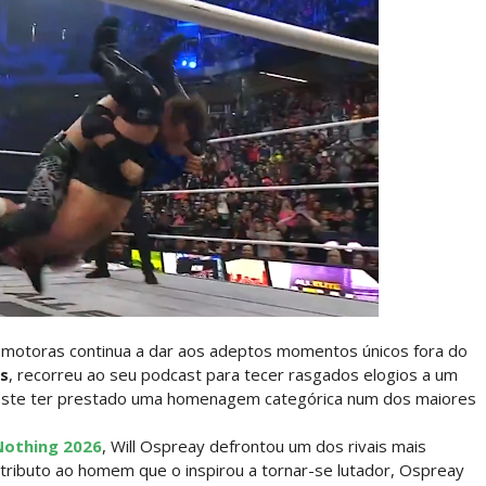
2026 - Semana 2
omotoras continua a dar aos adeptos momentos únicos fora do
026
es
, recorreu ao seu podcast para tecer rasgados elogios a um
este ter prestado uma homenagem categórica num dos maiores
Nothing 2026
, Will Ospreay defrontou um dos rivais mais
tributo ao homem que o inspirou a tornar-se lutador, Ospreay