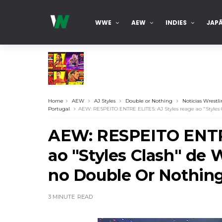
WWE
AEW
INDIES
JAP
TNA iMPACT Wrestling 06 aug 2026
Home
AEW
AJ Styles
Double or Nothing
Noticias Wrestl
Unknown
-
Aug 07 2026
Portugal
AEW: RESPEITO ENTRE ELITES: AJ Styles reage ao "Styles
AEW Dynamite 05AUG26
AEW: RESPEITO ENTRE
Unknown
-
Aug 06 2026
ao "Styles Clash" de
WWE NXT 04 Aug 2026
no Double Or Nothing
Unknown
-
Aug 05 2026
WWE Monday Night Raw 03 Aug 2026
3 MINUTE
READ
Unknown
-
Aug 04 2026