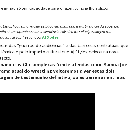
eay não só tem capacidade para o fazer, como já lho aplicou
zer. Ele aplicou uma versão estática em mim, não a partir da corda superior,
 Mr. Perfect: SummerSlam 1991 - Intercontinenta
 não só me apanhou com a sequência clássica de salto/passagem por
o Spiral Tap,"
recordou
AJ Styles
.
esar das "guerras de audiências" e das barreiras contratuais que
2026
cnica e pelo impacto cultural que AJ Styles deixou na nova
tacto.
 manobras tão complexas frente a lendas como Samoa Joe
orama atual do wrestling voltaremos a ver estes dois
agem de testemunho definitivo, ou as barreiras entre as
026
26