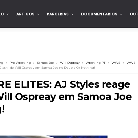
ÃO
ARTIGOS
PARCERIAS
DOCUMENTÁRIOS
OU
ing
Pro Wrestling
Samoa Joe
Will Ospreay
Wrestling PT
WWE
WWE
 Clash" de Will Ospreay em Samoa Joe no Double Or Nothing!
 ELITES: AJ Styles reage
 Will Ospreay em Samoa Joe
!