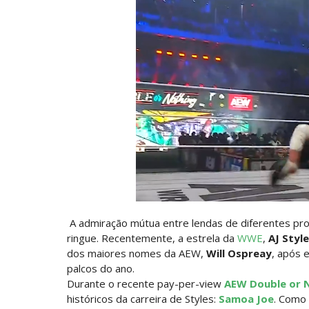
WWE SummerSlam 2026 - Sunday
Unknown
-
Aug 02 2026
WWE Main Event, July 30, 2026
Unknown
-
Aug 02 2026
Lucha Libre AAA: Verano De Escándalo 
Unknown
-
Aug 02 2026
Semana em Sexyness No.52
SCSA867
-
Aug 02 2026
WWE SummerSlam 2026 - Saturday
Unknown
-
Aug 01 2026
A admiração mútua entre lendas de diferentes pr
WWE Friday Night Smackdown 31 July 2
ringue. Recentemente, a estrela da
WWE
,
AJ Styl
Unknown
-
Aug 01 2026
dos maiores nomes da AEW,
Will Ospreay
, após 
palcos do ano.
TNA iMPACT Wrestling 30 July 2026
Durante o recente pay-per-view
AEW Double or 
Unknown
-
Jul 31 2026
históricos da carreira de Styles:
Samoa Joe
. Como 