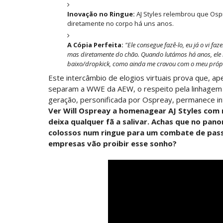
Inovação no Ringue:
AJ Styles relembrou que Ospr
WWE Main Event, July 23, 2026
diretamente no corpo há uns anos.
Unknown
-
Jul 26 2026
A Cópia Perfeita:
"Ele consegue fazê-lo, eu já o vi fa
Throwback: Bret "The Hitman" Hart vs.
mas diretamente do chão. Quando lutámos há anos, ele
SCSA867
-
Jul 26 2026
baixo/dropkick, como ainda me cravou com o meu própri
Este intercâmbio de elogios virtuais prova que, ap
Lucha Libre AAA: Verano De Escándalo 
separam a WWE da AEW, o respeito pela linhagem té
Unknown
-
Jul 26 2026
geração, personificada por Ospreay, permanece in
Ver Will Ospreay a homenagear AJ Styles com
AEW Collision 25 JULY 2026
deixa qualquer fã a salivar. Achas que no pan
Unknown
-
Jul 26 2026
colossos num ringue para um combate de pass
empresas vão proibir esse sonho?
WWE Friday Night Smackdown 24 July 2
Unknown
-
Jul 25 2026
TNA iMPACT Wrestling 23 July 2026
Unknown
-
Jul 24 2026
WWE Friday Night Smackdown 07Aug20
TNA iMPACT Wrestling 06 aug 2026