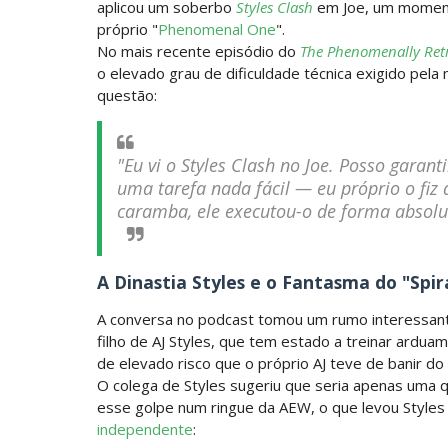
aplicou um soberbo
Styles Clash
em Joe, um moment
AEW Dynamite 29JUL26
próprio "
Phenomenal One
".
Unknown
-
Jul 30 2026
No mais recente episódio do
The Phenomenally Ret
o elevado grau de dificuldade técnica exigido pe
WWE NXT 28 JULY 2026
questão:
Unknown
-
Jul 29 2026
Throwback: The Rock vs Brock Lesnar
"Eu vi o Styles Clash no Joe. Posso garan
SCSA867
-
Jul 28 2026
uma tarefa nada fácil — eu próprio o fiz
caramba, ele executou-o de forma absol
WWE Monday Night Raw 27 July 2026
Unknown
-
Jul 28 2026
A Dinastia Styles e o Fantasma do "Spir
AEW Redemption 2026
Unknown
-
Jul 27 2026
A conversa no podcast tomou um rumo interessan
filho de AJ Styles, que tem estado a treinar ardu
WWE: Unreal Season 3
de elevado risco que o próprio AJ teve de banir do 
Unknown
-
Jul 26 2026
O colega de Styles sugeriu que seria apenas uma
esse golpe num ringue da AEW, o que levou Styl
Dark Side of the Ring Season 7 Episode
independente
:
Unknown
-
Jul 26 2026