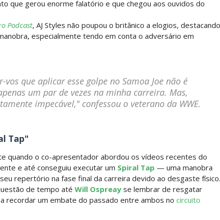
o que gerou enorme falatório e que chegou aos ouvidos do
ro Podcast
, AJ Styles não poupou o britânico a elogios, destacand
la manobra, especialmente tendo em conta o adversário em
: SummerSlam 2002 - Undisputed WWE Championshi
tir-vos que aplicar esse golpe no Samoa Joe não é
 apenas um par de vezes na minha carreira. Mas,
utamente impecável,"
confessou o veterano da WWE.
al Tap"
te quando o co-apresentador abordou os vídeos recentes do
amente e até conseguiu executar um
Spiral Tap
— uma manobra
seu repertório na fase final da carreira devido ao desgaste físico
 questão de tempo até
Will Ospreay
se lembrar de resgatar
es a recordar um embate do passado entre ambos no
circuito
 4 “Necro Butcher vs. Samoa Joe”