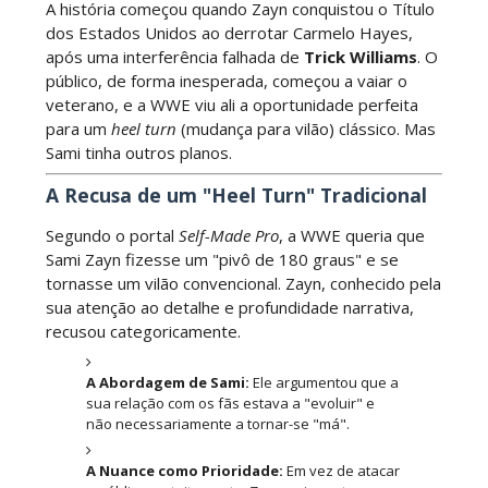
A história começou quando Zayn conquistou o Título
dos Estados Unidos ao derrotar Carmelo Hayes,
após uma interferência falhada de
Trick Williams
. O
TNA iMPACT Wrestling 30 July 2026
público, de forma inesperada, começou a vaiar o
Unknown
-
Jul 31 2026
veterano, e a WWE viu ali a oportunidade perfeita
para um
heel turn
(mudança para vilão) clássico. Mas
Sami tinha outros planos.
AEW Dynamite 29JUL26
A Recusa de um "Heel Turn" Tradicional
Unknown
-
Jul 30 2026
Segundo o portal
Self-Made Pro
, a WWE queria que
Sami Zayn fizesse um "pivô de 180 graus" e se
tornasse um vilão convencional. Zayn, conhecido pela
sua atenção ao detalhe e profundidade narrativa,
WWE NXT 28 JULY 2026
recusou categoricamente.
Unknown
-
Jul 29 2026
A Abordagem de Sami:
Ele argumentou que a
sua relação com os fãs estava a "evoluir" e
não necessariamente a tornar-se "má".
Throwback: The Rock vs Brock Lesnar:
SummerSlam 2002 - Undisputed WWE
A Nuance como Prioridade:
Em vez de atacar
Championship Match