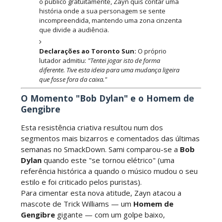
o público gratuitamente, Zayn quis contar uma
SCSA867
-
Jul 28 2026
história onde a sua personagem se sente
incompreendida, mantendo uma zona cinzenta
WWE Monday Night Raw 27 July 2026
que divide a audiência.
Unknown
-
Jul 28 2026
Declarações ao Toronto Sun:
O próprio
lutador admitiu:
"Tentei jogar isto de forma
diferente. Tive esta ideia para uma mudança ligeira
que fosse fora da caixa."
AEW Redemption 2026
Unknown
-
Jul 27 2026
O Momento "Bob Dylan" e o Homem de
Gengibre
Esta resistência criativa resultou num dos
WWE: Unreal Season 3
segmentos mais bizarros e comentados das últimas
semanas no SmackDown. Sami comparou-se a
Bob
Unknown
-
Jul 26 2026
Dylan
quando este "se tornou elétrico" (uma
referência histórica a quando o músico mudou o seu
estilo e foi criticado pelos puristas).
Dark Side of the Ring Season 7 Episode 4 “Necro
Para cimentar esta nova atitude, Zayn atacou a
Butcher vs. Samoa Joe”
mascote de Trick Williams — um
Homem de
Gengibre
gigante — com um golpe baixo,
Unknown
-
Jul 26 2026