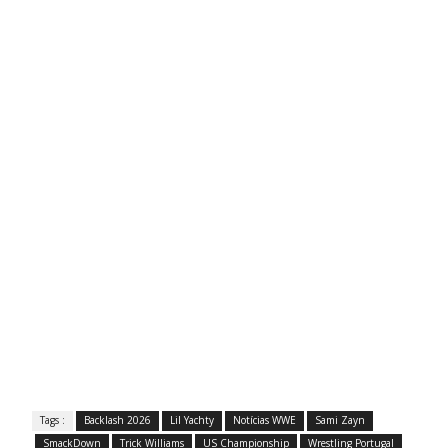
Tags :
Backlash 2026
Lil Yachty
Notícias WWE
Sami Zayn
SmackDown
Trick Williams
US Championship
Wrestling Portugal