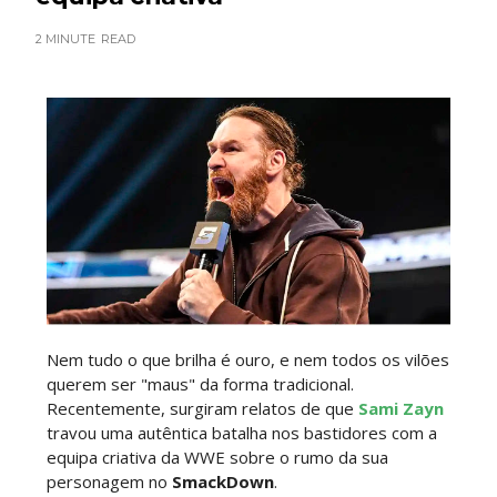
2 MINUTE
READ
Lucha Libre AAA: Verano De Escándalo 2026 -
Semana 2
Unknown
-
Aug 02 2026
Semana em Sexyness No.52
SCSA867
-
Aug 02 2026
WWE SummerSlam 2026 - Saturday
Unknown
-
Aug 01 2026
Nem tudo o que brilha é ouro, e nem todos os vilões
querem ser "maus" da forma tradicional.
Recentemente, surgiram relatos de que
Sami Zayn
travou uma autêntica batalha nos bastidores com a
WWE Friday Night Smackdown 31 July 2026
equipa criativa da WWE sobre o rumo da sua
Unknown
-
Aug 01 2026
personagem no
SmackDown
.