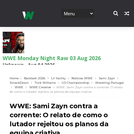
WWE Monday Night Raw 03 Aug 2026
Unknown
-
Aug 04 2026
Home
Backlash 2026
Lil Yachty
Notícias WWE
Sami Zayn
SmackDown
Trick Williams
US Championship
Wrestling Portugal
WWE
WWE Creative
WWE: Sami Zayn contra a corrente: O relato
WWE SummerSlam 2026 - Sunday
de como o lutador rejeitou os planos da equipa criativa
Unknown
-
Aug 02 2026
WWE: Sami Zayn contra a
corrente: O relato de como o
lutador rejeitou os planos da
WWE Main Event, July 30, 2026
Unknown
-
Aug 02 2026
equipa criativa