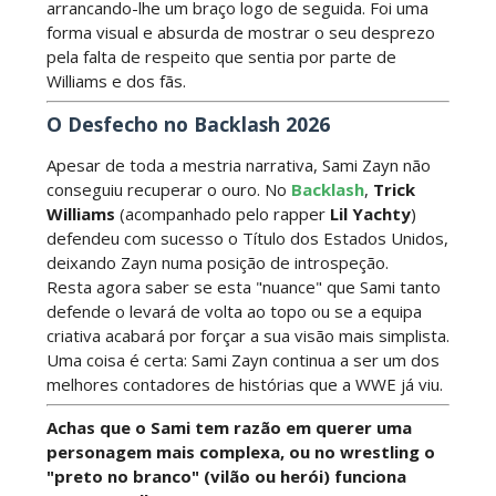
arrancando-lhe um braço logo de seguida. Foi uma
forma visual e absurda de mostrar o seu desprezo
WWE Main Event, July 23, 2026
pela falta de respeito que sentia por parte de
Williams e dos fãs.
Unknown
-
Jul 26 2026
O Desfecho no Backlash 2026
Apesar de toda a mestria narrativa, Sami Zayn não
Throwback: Bret "The Hitman" Hart vs. Mr.
conseguiu recuperar o ouro. No
Backlash
,
Trick
Perfect: SummerSlam 1991 - Intercontinental
Williams
(acompanhado pelo rapper
Lil Yachty
)
Championship Match
defendeu com sucesso o Título dos Estados Unidos,
SCSA867
-
Jul 26 2026
deixando Zayn numa posição de introspeção.
Resta agora saber se esta "nuance" que Sami tanto
Lucha Libre AAA: Verano De Escándalo 2026
defende o levará de volta ao topo ou se a equipa
Unknown
-
Jul 26 2026
criativa acabará por forçar a sua visão mais simplista.
Uma coisa é certa: Sami Zayn continua a ser um dos
melhores contadores de histórias que a WWE já viu.
AEW Collision 25 JULY 2026
Achas que o Sami tem razão em querer uma
Unknown
-
Jul 26 2026
personagem mais complexa, ou no wrestling o
"preto no branco" (vilão ou herói) funciona