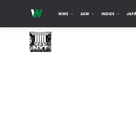
WWE
AEW
INDIES
JAP
WWE NXT 04 Aug 2026
Unknown
-
Aug 05 2026
WWE Monday Night Raw 03 Aug 2026
Unknown
-
Aug 04 2026
WWE SummerSlam 2026 - Sunday
Unknown
-
Aug 02 2026
WWE Main Event, July 30, 2026
Unknown
-
Aug 02 2026