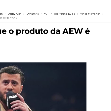
2026 - Semana 2
ion
Darby Allin
Dynamite
MJF
The Young Bucks
Vince McMahon
ior ao da WWE
ue o produto da AEW é
026