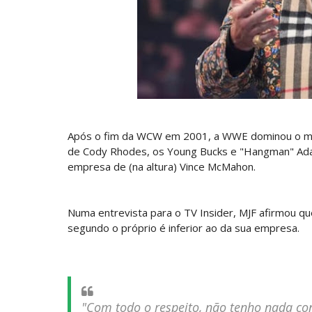
Throwback: The Rock vs Brock Lesnar
SCSA867
-
Jul 28 2026
WWE Monday Night Raw 27 July 2026
Unknown
-
Jul 28 2026
AEW Redemption 2026
Unknown
-
Jul 27 2026
Após o fim da WCW em 2001, a WWE dominou o mun
de Cody Rhodes, os Young Bucks e "Hangman" Adam
WWE: Unreal Season 3
empresa de (na altura) Vince McMahon.
Unknown
-
Jul 26 2026
Dark Side of the Ring Season 7 Episode
Numa entrevista para o TV Insider, MJF afirmou q
Unknown
-
Jul 26 2026
segundo o próprio é inferior ao da sua empresa.
WWE Main Event, July 23, 2026
Unknown
-
Jul 26 2026
Throwback: Bret "The Hitman" Hart vs.
"Com todo o respeito, não tenho nada co
SCSA867
-
Jul 26 2026