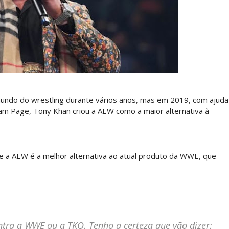
: SummerSlam 2002 - Undisputed WWE Championshi
do do wrestling durante vários anos, mas em 2019, com ajuda
 Page, Tony Khan criou a AEW como a maior alternativa à
 4 “Necro Butcher vs. Samoa Joe”
ue a AEW é a melhor alternativa ao atual produto da WWE, que
 Mr. Perfect: SummerSlam 1991 - Intercontinenta
ntra a WWE ou a TKO. Tenho a certeza que vão dizer: