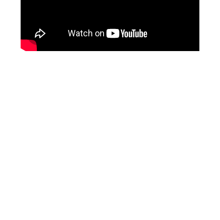
WWE NXT 28 JULY 2026
Unknown
-
Jul 29 2026
Throwback: The Rock vs Brock Lesnar:
SummerSlam 2002 - Undisputed WWE
Championship Match
SCSA867
-
Jul 28 2026
WWE Monday Night Raw 27 July 2026
Unknown
-
Jul 28 2026
AEW Redemption 2026
Unknown
-
Jul 27 2026