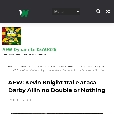
AEW Dynamite 05AUG26
Unknown
-
Aug 06 2026
Home
AEW
Darby Allin
Double or Nothing 2026
Kevin Knight
MJF
AEW: Kevin Knight trai e ataca Darby Allin no Double or Nothing
WWE NXT 04 Aug 2026
AEW: Kevin Knight trai e ataca
Unknown
-
Aug 05 2026
Darby Allin no Double or Nothing
1 MINUTE
READ
WWE Monday Night Raw 03 Aug 2026
Unknown
-
Aug 04 2026