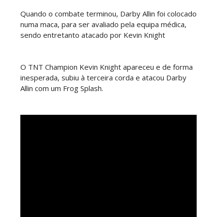
Quando o combate terminou, Darby Allin foi colocado
numa maca, para ser avaliado pela equipa médica,
WWE SummerSlam 2026 - Saturday
sendo entretanto atacado por Kevin Knight
Unknown
-
Aug 01 2026
O TNT Champion Kevin Knight apareceu e de forma
inesperada, subiu à terceira corda e atacou Darby
WWE Friday Night Smackdown 31 July 2026
Allin com um Frog Splash.
Unknown
-
Aug 01 2026
TNA iMPACT Wrestling 30 July 2026
Unknown
-
Jul 31 2026
AEW Dynamite 29JUL26
Unknown
-
Jul 30 2026