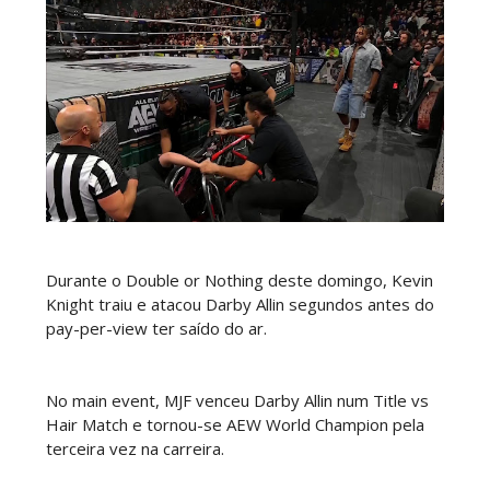
WWE SummerSlam 2026 - Sunday
Unknown
-
Aug 02 2026
WWE Main Event, July 30, 2026
Unknown
-
Aug 02 2026
Durante o Double or Nothing deste domingo, Kevin
Knight traiu e atacou Darby Allin segundos antes do
Lucha Libre AAA: Verano De Escándalo 2026 -
pay-per-view ter saído do ar.
Semana 2
Unknown
-
Aug 02 2026
No main event, MJF venceu Darby Allin num Title vs
Hair Match e tornou-se AEW World Champion pela
Semana em Sexyness No.52
terceira vez na carreira.
SCSA867
-
Aug 02 2026