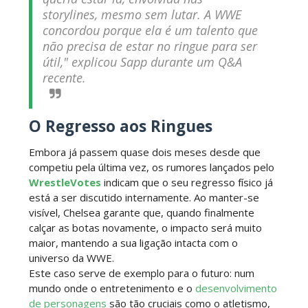
storylines, mesmo sem lutar. A WWE
concordou porque ela é um talento que
WWE: Unreal Season 3
não precisa de estar no ringue para ser
Unknown
-
Jul 26 2026
útil,"
explicou Sapp durante um Q&A
recente.
Dark Side of the Ring Season 7 Episode 4 “Necro
O Regresso aos Ringues
Butcher vs. Samoa Joe”
Unknown
-
Jul 26 2026
Embora já passem quase dois meses desde que
competiu pela última vez, os rumores lançados pelo
WrestleVotes
indicam que o seu regresso físico já
WWE Main Event, July 23, 2026
está a ser discutido internamente. Ao manter-se
Unknown
-
Jul 26 2026
visível, Chelsea garante que, quando finalmente
calçar as botas novamente, o impacto será muito
maior, mantendo a sua ligação intacta com o
universo da WWE.
Throwback: Bret "The Hitman" Hart vs. Mr.
Este caso serve de exemplo para o futuro: num
Perfect: SummerSlam 1991 - Intercontinental
mundo onde o entretenimento e o
desenvolvimento
Championship Match
de personagens
são tão cruciais como o atletismo,