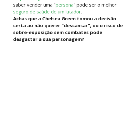
SCSA867
-
Jul 26 2026
saber vender uma "
persona
" pode ser o melhor
seguro de saúde de um lutador
.
Lucha Libre AAA: Verano De Escándalo 2026
Achas que a Chelsea Green tomou a decisão
Unknown
-
Jul 26 2026
certa ao não querer "descansar", ou o risco de
sobre-exposição sem combates pode
desgastar a sua personagem?
AEW Collision 25 JULY 2026
Unknown
-
Jul 26 2026
WWE Friday Night Smackdown 24 July 2026
Unknown
-
Jul 25 2026
TNA iMPACT Wrestling 23 July 2026
Unknown
-
Jul 24 2026