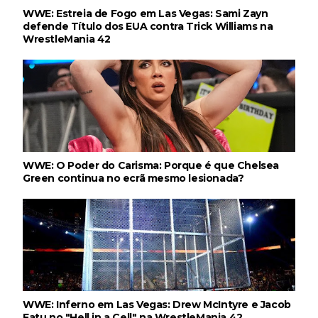
WWE: Estreia de Fogo em Las Vegas: Sami Zayn
defende Título dos EUA contra Trick Williams na
WrestleMania 42
WWE: O Poder do Carisma: Porque é que Chelsea
Green continua no ecrã mesmo lesionada?
WWE: Inferno em Las Vegas: Drew McIntyre e Jacob
Fatu no "Hell in a Cell" na WrestleMania 42