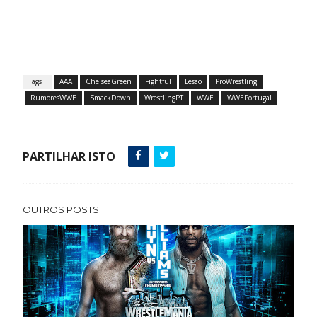
Tags :
AAA
ChelseaGreen
Fightful
Lesão
ProWrestling
RumoresWWE
SmackDown
WrestlingPT
WWE
WWEPortugal
PARTILHAR ISTO
OUTROS POSTS