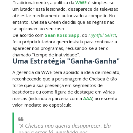
Tradicionalmente, a política da
WWE
é simples: se
um lutador está lesionado, desaparece da televisão
até estar medicamente autorizado a competir. No
WWE NXT 28 JULY 2026
entanto, Chelsea Green decidiu que as regras não
Unknown
-
Jul 29 2026
se aplicavam ao seu caso.
De acordo com
Sean Ross Sapp
, do
Fightful Select
,
foi a própria lutadora quem insistiu para continuar a
aparecer nos programas, recusando-se a ter o
Throwback: The Rock vs Brock Lesnar:
chamado "tempo de inatividade".
SummerSlam 2002 - Undisputed WWE
Uma Estratégia "Ganha-Ganha"
Championship Match
A gerência da WWE terá apoiado a ideia de imediato,
SCSA867
-
Jul 28 2026
reconhecendo que a personagem de Chelsea é tão
WWE Monday Night Raw 27 July 2026
forte que a sua presença em segmentos de
bastidores ou como figura de destaque em várias
Unknown
-
Jul 28 2026
marcas (incluindo a parceria com a
AAA
) acrescenta
valor imediato ao espetáculo.
AEW Redemption 2026
Unknown
-
Jul 27 2026
"A Chelsea não queria desaparecer. Ela
queria estar lá, envolvida nas