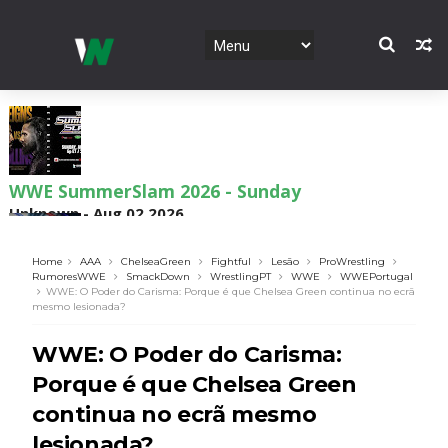
WWE Main Event, July 30, 2026
Unknown
-
Aug 02 2026
Home
AAA
ChelseaGreen
Fightful
Lesão
ProWrestling
RumoresWWE
SmackDown
WrestlingPT
WWE
WWEPortugal
WWE: O Poder do Carisma: Porque é que Chelsea Green continua no ecrã
Lucha Libre AAA: Verano De Escándalo 2026 -
mesmo lesionada?
Semana 2
Unknown
-
Aug 02 2026
WWE: O Poder do Carisma:
Porque é que Chelsea Green
continua no ecrã mesmo
Semana em Sexyness No.52
SCSA867
-
Aug 02 2026
lesionada?