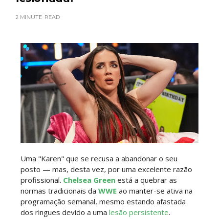
2 MINUTE
READ
WWE SummerSlam 2026 - Saturday
Unknown
-
Aug 01 2026
WWE Friday Night Smackdown 31 July 2026
Unknown
-
Aug 01 2026
TNA iMPACT Wrestling 30 July 2026
Unknown
-
Jul 31 2026
Uma "Karen" que se recusa a abandonar o seu
posto — mas, desta vez, por uma excelente razão
profissional.
Chelsea Green
está a quebrar as
normas tradicionais da
WWE
ao manter-se ativa na
AEW Dynamite 29JUL26
programação semanal, mesmo estando afastada
Unknown
-
Jul 30 2026
dos ringues devido a uma
lesão persistente
.