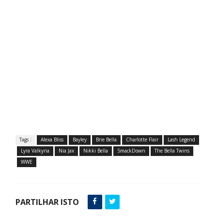
Tags :
Alexa Bliss
Bayley
Brie Bella
Charlotte Flair
Lash Legend
Lyra Valkyria
Nia Jax
Nikki Bella
SmackDown
The Bella Twins
WWE
PARTILHAR ISTO