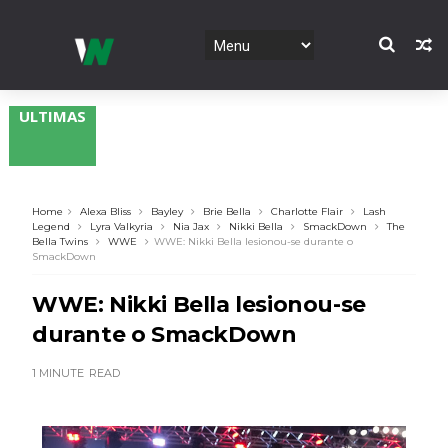
ULTIMAS
Home
Alexa Bliss
Bayley
Brie Bella
Charlotte Flair
Lash
Legend
Lyra Valkyria
Nia Jax
Nikki Bella
SmackDown
The
Bella Twins
WWE
WWE: Nikki Bella lesionou-se durante o
SmackDown
WWE: Nikki Bella lesionou-se
durante o SmackDown
1 MINUTE
READ