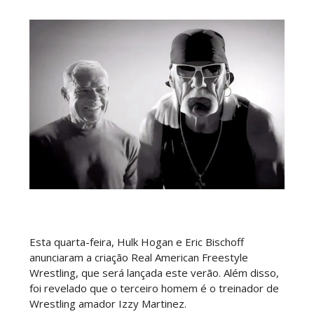
WWE Main Event, July 30, 2026
Unknown
-
Aug 02 2026
Lucha Libre AAA: Verano De Escándalo 2026 -
Semana 2
Unknown
-
Aug 02 2026
Semana em Sexyness No.52
SCSA867
-
Aug 02 2026
Esta quarta-feira, Hulk Hogan e Eric Bischoff
anunciaram a criação Real American Freestyle
Wrestling, que será lançada este verão. Além disso,
WWE SummerSlam 2026 - Saturday
foi revelado que o terceiro homem é o treinador de
Unknown
-
Aug 01 2026
Wrestling amador Izzy Martinez.