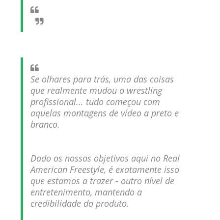
Dark Side of the Ring Season 7 Episode 4 “Necro
Butcher vs. Samoa Joe”
Unknown
-
Jul 26 2026
Se olhares para trás, uma das coisas
WWE Main Event, July 23, 2026
que realmente mudou o wrestling
Unknown
-
Jul 26 2026
profissional... tudo começou com
aquelas montagens de vídeo a preto e
branco.
Throwback: Bret "The Hitman" Hart vs. Mr.
Perfect: SummerSlam 1991 - Intercontinental
Championship Match
Dado os nossos objetivos aqui no Real
SCSA867
-
Jul 26 2026
American Freestyle, é exatamente isso
que estamos a trazer - outro nível de
Lucha Libre AAA: Verano De Escándalo 2026
entretenimento, mantendo a
Unknown
-
Jul 26 2026
credibilidade do produto.