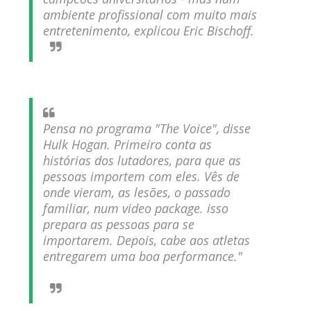
ambiente profissional com muito mais
TNA iMPACT Wrestling 06 aug 2026
entretenimento,
explicou Eric Bischoff.
Unknown
-
Aug 07 2026
AEW Dynamite 05AUG26
Unknown
-
Aug 06 2026
Pensa no programa "The Voice",
disse
WWE NXT 04 Aug 2026
Hulk Hogan.
Primeiro conta as
Unknown
-
Aug 05 2026
histórias dos lutadores, para que as
pessoas importem com eles. Vês de
onde vieram, as lesões, o passado
familiar, num video package. isso
prepara as pessoas para se
importarem. Depois, cabe aos atletas
entregarem uma boa performance."