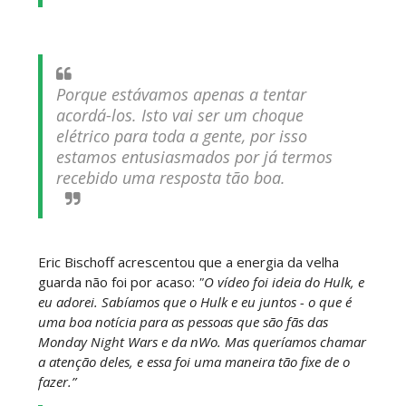
Throwback: The Rock vs Brock Lesnar:
SummerSlam 2002 - Undisputed WWE
Championship Match
Porque estávamos apenas a tentar
acordá-los. Isto vai ser um choque
SCSA867
-
Jul 28 2026
elétrico para toda a gente, por isso
WWE Monday Night Raw 27 July 2026
estamos entusiasmados por já termos
Unknown
-
Jul 28 2026
recebido uma resposta tão boa.
AEW Redemption 2026
Eric Bischoff acrescentou que a energia da velha
Unknown
-
Jul 27 2026
guarda não foi por acaso:
"O vídeo foi ideia do Hulk, e
eu adorei. Sabíamos que o Hulk e eu juntos - o que é
uma boa notícia para as pessoas que são fãs das
Monday Night Wars e da nWo. Mas queríamos chamar
WWE: Unreal Season 3
a atenção deles, e essa foi uma maneira tão fixe de o
Unknown
-
Jul 26 2026
fazer.”