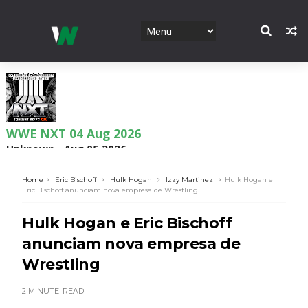
WWE NXT 04 Aug 2026
Unknown
-
Aug 05 2026
Home
Eric Bischoff
Hulk Hogan
Izzy Martinez
Hulk Hogan e
Eric Bischoff anunciam nova empresa de Wrestling
WWE Monday Night Raw 03 Aug 2026
Hulk Hogan e Eric Bischoff
Unknown
-
Aug 04 2026
anunciam nova empresa de
Wrestling
WWE SummerSlam 2026 - Sunday
2 MINUTE
READ
Unknown
-
Aug 02 2026