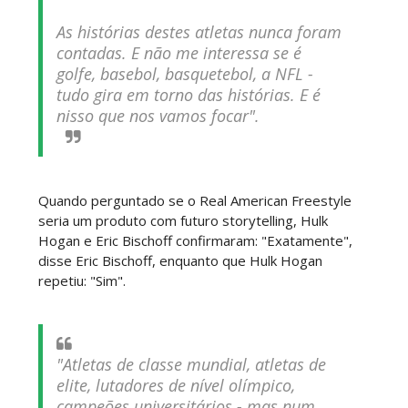
As histórias destes atletas nunca foram
AEW Collision 25 JULY 2026
contadas. E não me interessa se é
Unknown
-
Jul 26 2026
golfe, basebol, basquetebol, a NFL -
tudo gira em torno das histórias. E é
nisso que nos vamos focar".
WWE Friday Night Smackdown 24 July 2026
Unknown
-
Jul 25 2026
Quando perguntado se o Real American Freestyle
seria um produto com futuro storytelling, Hulk
TNA iMPACT Wrestling 23 July 2026
Hogan e Eric Bischoff confirmaram: "Exatamente",
Unknown
-
Jul 24 2026
disse Eric Bischoff, enquanto que Hulk Hogan
repetiu: "Sim".
AEW Dynamite 22JUL26
Unknown
-
Jul 23 2026
"Atletas de classe mundial, atletas de
elite, lutadores de nível olímpico,
campeões universitários - mas num