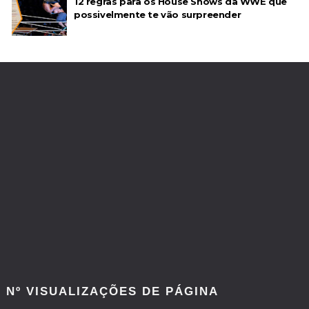
12 regras para os House Shows da WWE que
possivelmente te vão surpreender
Nº VISUALIZAÇÕES DE PÁGINA