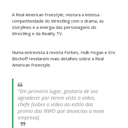
A Real American Freestyle, mistura a intensa
WWE Friday Night Smackdown 31 July 2026
competitividade do Wrestling com o drama, as
Unknown
-
Aug 01 2026
storylines e a energia das personagens do
Wrestling e da Reality TV.
TNA iMPACT Wrestling 30 July 2026
Numa entrevista à revista Forbes, Hulk Hogan e Eric
Unknown
-
Jul 31 2026
Bischoff revelarem mais detalhes sobre a Real
American Freestyle.
AEW Dynamite 29JUL26
Unknown
-
Jul 30 2026
"Em primeiro lugar, gostaria de vos
agradecer por terem visto o vídeo,
chefe [sobre o vídeo ao estilo das
promo das NWO que anunciou a nova
WWE NXT 28 JULY 2026
empresa].
Unknown
-
Jul 29 2026