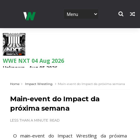
WWE NXT 04 Aug 2026
Unknown
-
Aug 05 2026
Home
Impact Wrestling
Main-event do Impact da próxima semana
WWE Monday Night Raw 03 Aug 2026
Main-event do Impact da
Unknown
-
Aug 04 2026
próxima semana
LESS THAN A MINUTE
READ
WWE SummerSlam 2026 - Sunday
O main-event do Impact Wrestling da próxima
Unknown
-
Aug 02 2026