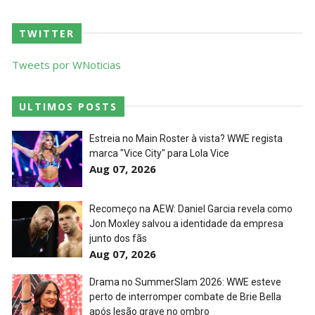
WWE NXT 21 JULY 2026
TWITTER
Unknown
-
Jul 22 2026
Tweets por WNoticias
AEW Dynamite 05AUG26
ULTIMOS POSTS
Unknown
-
Aug 06 2026
WWE NXT 04 Aug 2026
Estreia no Main Roster à vista? WWE regista
marca "Vice City" para Lola Vice
Unknown
-
Aug 05 2026
Aug 07, 2026
Recomeço na AEW: Daniel Garcia revela como
Jon Moxley salvou a identidade da empresa
junto dos fãs
Aug 07, 2026
Drama no SummerSlam 2026: WWE esteve
perto de interromper combate de Brie Bella
após lesão grave no ombro