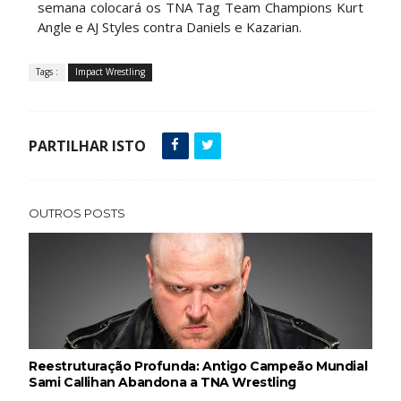
semana colocará os TNA Tag Team Champions Kurt
Angle e AJ Styles contra Daniels e Kazarian.
WWE Main Event, July 30, 2026
Tags :
Impact Wrestling
Unknown
-
Aug 02 2026
PARTILHAR ISTO
Lucha Libre AAA: Verano De Escándalo 2026 -
Semana 2
Unknown
-
Aug 02 2026
OUTROS POSTS
Semana em Sexyness No.52
SCSA867
-
Aug 02 2026
WWE SummerSlam 2026 - Saturday
Reestruturação Profunda: Antigo Campeão Mundial
Unknown
Sami Callihan Abandona a TNA Wrestling
-
Aug 01 2026