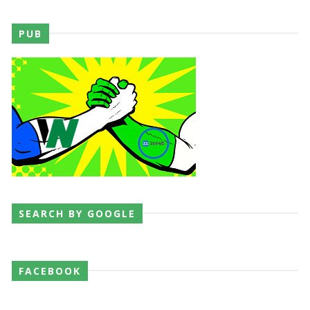
AEW Collision 25 JULY 2026
PUB
Unknown
-
Jul 26 2026
WWE Friday Night Smackdown 24 July 2026
Unknown
-
Jul 25 2026
TNA iMPACT Wrestling 23 July 2026
Unknown
-
Jul 24 2026
SEARCH BY GOOGLE
AEW Dynamite 22JUL26
FACEBOOK
Unknown
-
Jul 23 2026