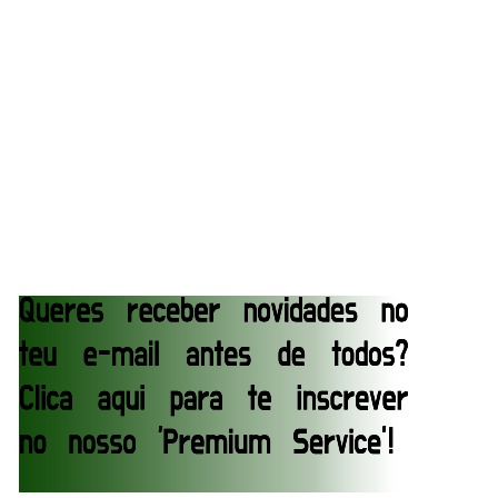
Dark Side of the Ring Season 7 Episode 4 “Necro
Butcher vs. Samoa Joe”
Unknown
-
Jul 26 2026
WWE Main Event, July 23, 2026
Unknown
-
Jul 26 2026
Throwback: Bret "The Hitman" Hart vs. Mr.
Perfect: SummerSlam 1991 - Intercontinental
Championship Match
SCSA867
-
Jul 26 2026
Lucha Libre AAA: Verano De Escándalo 2026
Unknown
-
Jul 26 2026