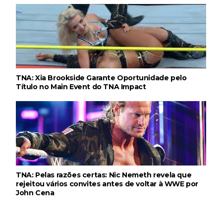
WWE Friday Night Smackdown 31 July 2026
Unknown
-
Aug 01 2026
TNA: Xia Brookside Garante Oportunidade pelo
TNA iMPACT Wrestling 30 July 2026
Título no Main Event do TNA Impact
Unknown
-
Jul 31 2026
AEW Dynamite 29JUL26
Unknown
-
Jul 30 2026
TNA: Pelas razões certas: Nic Nemeth revela que
rejeitou vários convites antes de voltar à WWE por
John Cena
WWE NXT 28 JULY 2026
Unknown
-
Jul 29 2026