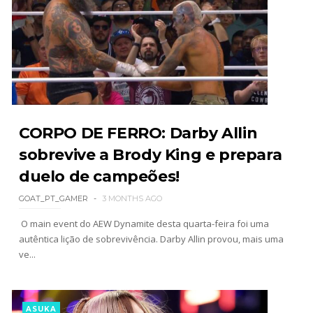
WWE Friday Night Smackdown 31 July 2026
Unknown
-
Aug 01 2026
TNA iMPACT Wrestling 30 July 2026
CORPO DE FERRO: Darby Allin
Unknown
-
Jul 31 2026
sobrevive a Brody King e prepara
duelo de campeões!
AEW Dynamite 29JUL26
GOAT_PT_GAMER
3 MONTHS AGO
Unknown
-
Jul 30 2026
O main event do AEW Dynamite desta quarta-feira foi uma
autêntica lição de sobrevivência. Darby Allin provou, mais uma
ve...
WWE NXT 28 JULY 2026
Unknown
-
Jul 29 2026
ASUKA