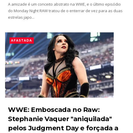
A amizade é um conceito abstrato na WWE, e o último episódio
WWE NXT 21 JULY 2026
do Monday Night RAW tratou de o enterrar de vez para as duas
Unknown
-
Jul 22 2026
estrelas japo...
AFASTADA
AEW Dynamite 05AUG26
Unknown
-
Aug 06 2026
WWE NXT 04 Aug 2026
Unknown
-
Aug 05 2026
WWE: Emboscada no Raw:
Stephanie Vaquer "aniquilada"
pelos Judgment Day e forçada a