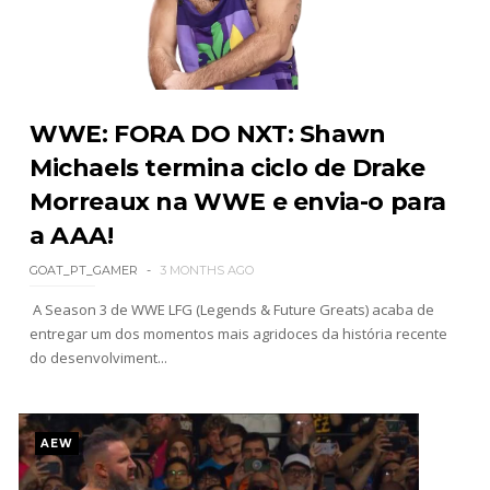
WWE Main Event, July 30, 2026
Unknown
-
Aug 02 2026
WWE: FORA DO NXT: Shawn
Michaels termina ciclo de Drake
Morreaux na WWE e envia-o para
Lucha Libre AAA: Verano De Escándalo 2026 -
Semana 2
a AAA!
Unknown
-
Aug 02 2026
GOAT_PT_GAMER
3 MONTHS AGO
A Season 3 de WWE LFG (Legends & Future Greats) acaba de
Semana em Sexyness No.52
entregar um dos momentos mais agridoces da história recente
SCSA867
-
Aug 02 2026
do desenvolviment...
WWE SummerSlam 2026 - Saturday
AEW
Unknown
-
Aug 01 2026