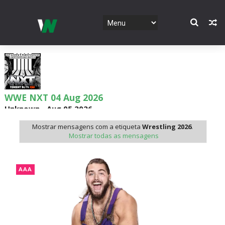
WWE NXT 04 Aug 2026
Unknown
-
Aug 05 2026
Mostrar mensagens com a etiqueta
Wrestling 2026
.
Mostrar todas as mensagens
WWE Monday Night Raw 03 Aug 2026
Unknown
-
Aug 04 2026
AAA
WWE SummerSlam 2026 - Sunday
Unknown
-
Aug 02 2026