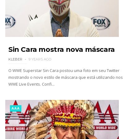
Unknown
-
Aug 02 2026
Semana em Sexyness No.52
SCSA867
-
Aug 02 2026
Sin Cara mostra nova máscara
WWE SummerSlam 2026 - Saturday
KLEBER
9 YEARS AGO
Unknown
-
Aug 01 2026
O WWE Superstar Sin Cara postou uma foto em seu Twitter
mostrando o novo estilo de máscara que está utilizando nos
WWE Live Events. Confi...
WWE Friday Night Smackdown 31 July 2026
Unknown
-
Aug 01 2026
AAA
TNA iMPACT Wrestling 30 July 2026
Unknown
-
Jul 31 2026