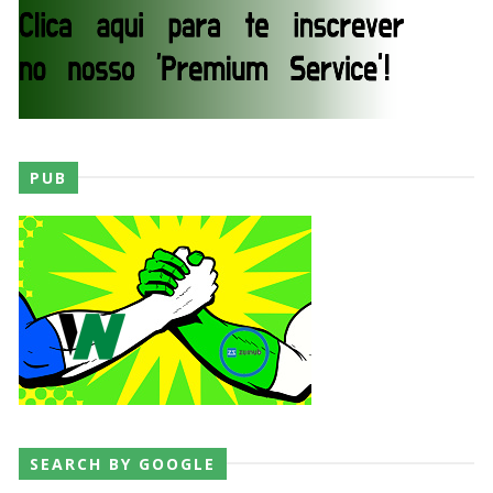
AEW Redemption 2026
Unknown
-
Jul 27 2026
WWE: Unreal Season 3
PUB
Unknown
-
Jul 26 2026
Dark Side of the Ring Season 7 Episode 4 “Necro
Butcher vs. Samoa Joe”
Unknown
-
Jul 26 2026
WWE Main Event, July 23, 2026
Unknown
-
Jul 26 2026
SEARCH BY GOOGLE