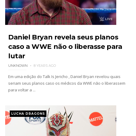
WWE Monday Night Raw 03 Aug 2026
Unknown
-
Aug 04 2026
Daniel Bryan revela seus planos
caso a WWE não o liberasse para
lutar
WWE SummerSlam 2026 - Sunday
Unknown
-
Aug 02 2026
UNKNOWN
8 YEARS AGO
Em uma edição do Talk Is Jericho , Daniel Bryan revelou quais
seriam seus planos caso os médicos da WWE não o liberassem
WWE Main Event, July 30, 2026
para voltar a ...
Unknown
-
Aug 02 2026
LUCHA DRAGONS
Lucha Libre AAA: Verano De Escándalo 2026 -
Semana 2