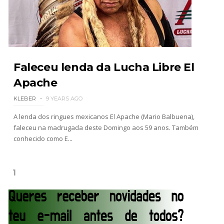
AEW Dynamite 29JUL26
Unknown
-
Jul 30 2026
Faleceu lenda da Lucha Libre El
Apache
WWE NXT 28 JULY 2026
Unknown
-
Jul 29 2026
KLEBER
9 YEARS AGO
A lenda dos ringues mexicanos El Apache (Mario Balbuena),
faleceu na madrugada deste Domingo aos 59 anos. Também
conhecido como E...
Throwback: The Rock vs Brock Lesnar:
SummerSlam 2002 - Undisputed WWE
Championship Match
1
SCSA867
-
Jul 28 2026
WWE Monday Night Raw 27 July 2026
Unknown
-
Jul 28 2026