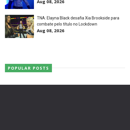
Aug 08, 2026
TNA iMPACT Wrestling 23 July 2026
Unknown
-
Jul 24 2026
TNA: Elayna Black desafia Xia Brookside para
combate pelo título no Lockdown
Aug 08, 2026
WWE Friday Night Smackdown 07Aug2026
Unknown
-
Aug 08 2026
POPULAR POSTS