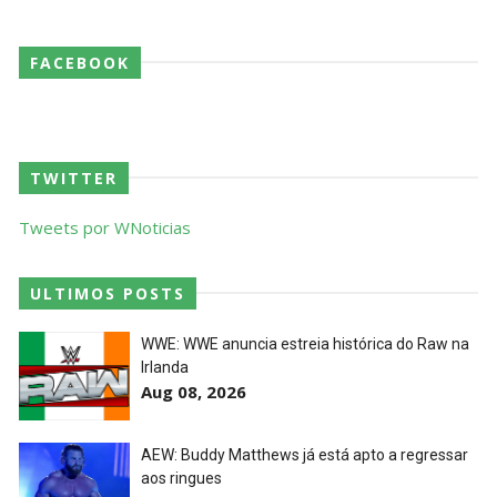
Throwback: Bret "The Hitman" Hart vs. Mr.
FACEBOOK
Perfect: SummerSlam 1991 - Intercontinental
Championship Match
SCSA867
-
Jul 26 2026
Lucha Libre AAA: Verano De Escándalo 2026
TWITTER
Unknown
-
Jul 26 2026
Tweets por WNoticias
AEW Collision 25 JULY 2026
ULTIMOS POSTS
Unknown
-
Jul 26 2026
WWE: WWE anuncia estreia histórica do Raw na
Irlanda
Aug 08, 2026
WWE Friday Night Smackdown 24 July 2026
Unknown
-
Jul 25 2026
AEW: Buddy Matthews já está apto a regressar
aos ringues