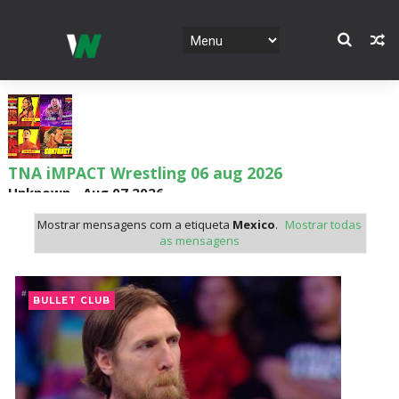
TNA iMPACT Wrestling 06 aug 2026
Unknown
-
Aug 07 2026
Mostrar mensagens com a etiqueta
Mexico
.
Mostrar todas
as mensagens
AEW Dynamite 05AUG26
Unknown
-
Aug 06 2026
BULLET CLUB
WWE NXT 04 Aug 2026
Unknown
-
Aug 05 2026