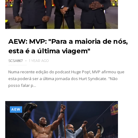
Throwback: The Rock vs Brock Lesnar:
SummerSlam 2002 - Undisputed WWE
Championship Match
SCSA867
-
Jul 28 2026
AEW: MVP: "Para a maioria de nós,
esta é a última viagem"
WWE Monday Night Raw 27 July 2026
Unknown
-
Jul 28 2026
SCSA867
1 YEAR AGO
Numa recente edição do podcast Huge Pop!, MVP afirmou que
esta poderá ser a última jornada dos Hurt Syndicate. "Não
posso falar p...
AEW Redemption 2026
Unknown
-
Jul 27 2026
AEW
WWE: Unreal Season 3
Unknown
-
Jul 26 2026