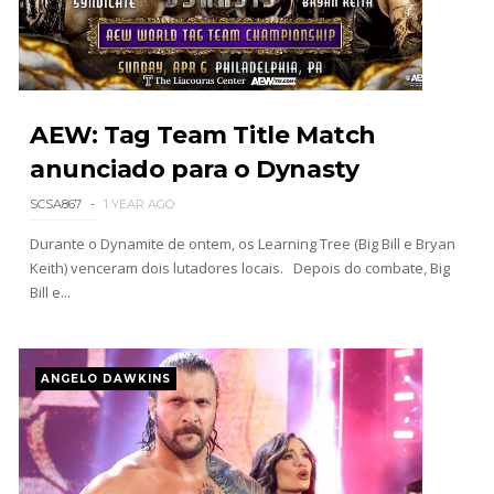
WWE Main Event, July 30, 2026
Unknown
-
Aug 02 2026
AEW: Tag Team Title Match
anunciado para o Dynasty
Lucha Libre AAA: Verano De Escándalo 2026 -
SCSA867
1 YEAR AGO
Semana 2
Durante o Dynamite de ontem, os Learning Tree (Big Bill e Bryan
Unknown
-
Aug 02 2026
Keith) venceram dois lutadores locais. Depois do combate, Big
Bill e...
Semana em Sexyness No.52
SCSA867
-
Aug 02 2026
ANGELO DAWKINS
WWE SummerSlam 2026 - Saturday
Unknown
-
Aug 01 2026