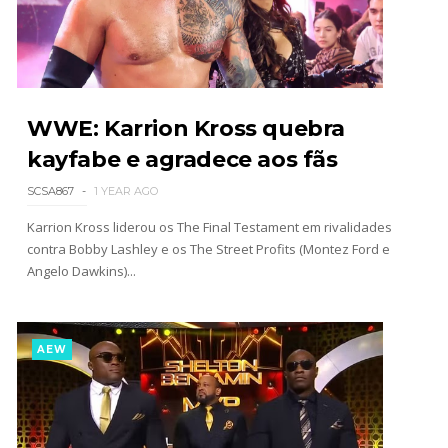
WWE Friday Night Smackdown 31 July 2026
Unknown
-
Aug 01 2026
WWE: Karrion Kross quebra
kayfabe e agradece aos fãs
TNA iMPACT Wrestling 30 July 2026
SCSA867
1 YEAR AGO
Unknown
-
Jul 31 2026
Karrion Kross liderou os The Final Testament em rivalidades
contra Bobby Lashley e os The Street Profits (Montez Ford e
Angelo Dawkins)...
AEW Dynamite 29JUL26
Unknown
-
Jul 30 2026
AEW
WWE NXT 28 JULY 2026
Unknown
-
Jul 29 2026