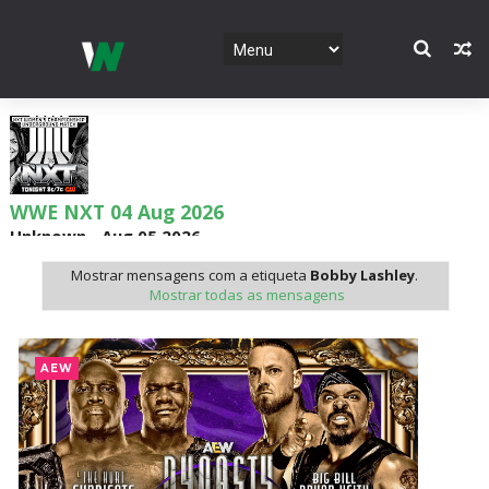
WWE NXT 04 Aug 2026
Unknown
-
Aug 05 2026
Mostrar mensagens com a etiqueta
Bobby Lashley
.
Mostrar todas as mensagens
WWE Monday Night Raw 03 Aug 2026
Unknown
-
Aug 04 2026
AEW
WWE SummerSlam 2026 - Sunday
Unknown
-
Aug 02 2026