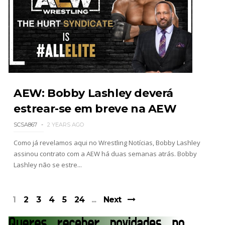
AEW: Bobby Lashley deverá
estrear-se em breve na AEW
SCSA867
2 YEARS AGO
Como já revelamos aqui no Wrestling Notícias, Bobby Lashley
assinou contrato com a AEW há duas semanas atrás. Bobby
Lashley não se estre...
1
2
3
4
5
24
Next