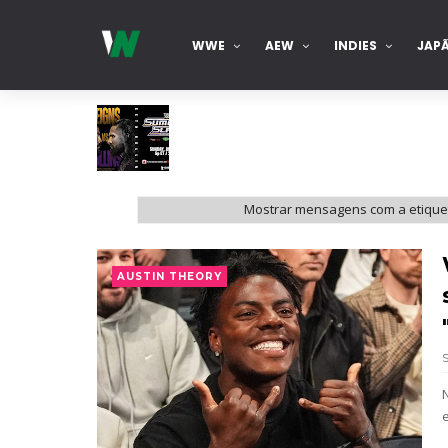
WWE
AEW
INDIES
JAP
WWE SummerSlam 2026 - Sunday
Mostrar mensagens com a etiqu
Unknown
-
Aug 02 2026
WWE Main Event, July 30, 2026
AUSTIN THEORY
Unknown
-
Aug 02 2026
Lucha Libre AAA: Verano De Escándalo 
Unknown
-
Aug 02 2026
Semana em Sexyness No.52
SCSA867
-
Aug 02 2026