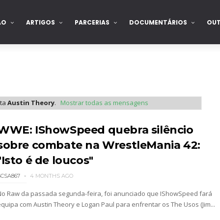
ÃO
ARTIGOS
PARCERIAS
DOCUMENTÁRIOS
OU
eta
Austin Theory
.
Mostrar todas as mensagens
WWE: IShowSpeed quebra silêncio
sobre combate na WrestleMania 42:
"Isto é de loucos"
2026 - Semana 2
SCSA867
4 MONTHS AGO
No Raw da passada segunda-feira, foi anunciado que IShowSpeed fará
equipa com Austin Theory e Logan Paul para enfrentar os The Usos (Jim...