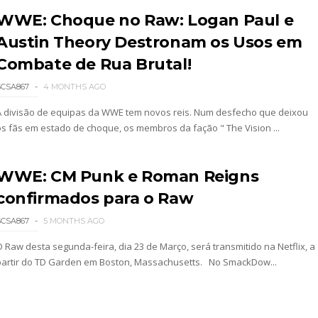
WWE: Choque no Raw: Logan Paul e
Austin Theory Destronam os Usos em
Combate de Rua Brutal!
SCSA867
4 MONTHS AGO
 4 “Necro Butcher vs. Samoa Joe”
A divisão de equipas da WWE tem novos reis. Num desfecho que deixou
os fãs em estado de choque, os membros da fação " The Vision ...
WWE: CM Punk e Roman Reigns
confirmados para o Raw
 Mr. Perfect: SummerSlam 1991 - Intercontinenta
SCSA867
5 MONTHS AGO
O Raw desta segunda-feira, dia 23 de Março, será transmitido na Netflix, a
2026
partir do TD Garden em Boston, Massachusetts. No SmackDow...