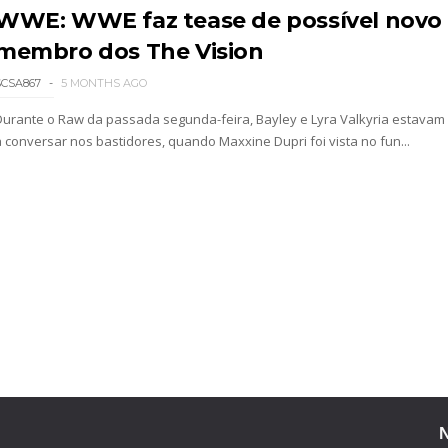
WWE: WWE faz tease de possível novo
026
membro dos The Vision
SCSA867
5 MONTHS AGO
Durante o Raw da passada segunda-feira, Bayley e Lyra Valkyria estavam
a conversar nos bastidores, quando Maxxine Dupri foi vista no fun...