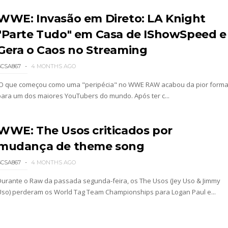
WWE: Invasão em Direto: LA Knight
"Parte Tudo" em Casa de IShowSpeed e
026
Gera o Caos no Streaming
SCSA867
4 MONTHS AGO
O que começou como uma "peripécia" no WWE RAW acabou da pior form
para um dos maiores YouTubers do mundo. Após ter c...
WWE: The Usos criticados por
mudança de theme song
SCSA867
4 MONTHS AGO
: SummerSlam 2002 - Undisputed WWE Championshi
Durante o Raw da passada segunda-feira, os The Usos (Jey Uso & Jimmy
Uso) perderam os World Tag Team Championships para Logan Paul e...