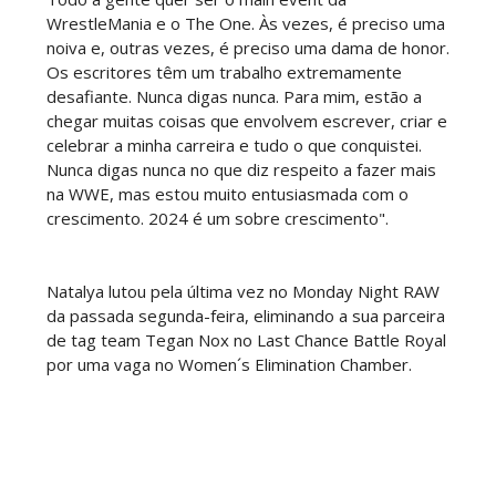
WrestleMania e o The One. Às vezes, é preciso uma
noiva e, outras vezes, é preciso uma dama de honor.
WWE NXT 28 JULY 2026
Os escritores têm um trabalho extremamente
Unknown
-
Jul 29 2026
desafiante. Nunca digas nunca. Para mim, estão a
chegar muitas coisas que envolvem escrever, criar e
celebrar a minha carreira e tudo o que conquistei.
Nunca digas nunca no que diz respeito a fazer mais
Throwback: The Rock vs Brock Lesnar:
na WWE, mas estou muito entusiasmada com o
SummerSlam 2002 - Undisputed WWE
crescimento. 2024 é um sobre crescimento".
Championship Match
SCSA867
-
Jul 28 2026
Natalya lutou pela última vez no Monday Night RAW
WWE Monday Night Raw 27 July 2026
da passada segunda-feira, eliminando a sua parceira
Unknown
-
Jul 28 2026
de tag team Tegan Nox no Last Chance Battle Royal
por uma vaga no Women´s Elimination Chamber.
AEW Redemption 2026
Unknown
-
Jul 27 2026