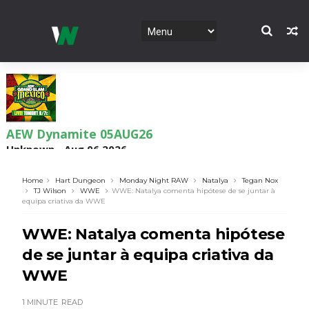
AEW Dynamite 05AUG26
Unknown
-
Aug 06 2026
Home
Hart Dungeon
Monday Night RAW
Natalya
Tegan Nox
TJ Wilson
WWE
WWE: Natalya comenta hipótese de se juntar à
equipa criativa da WWE
WWE NXT 04 Aug 2026
Unknown
-
Aug 05 2026
WWE: Natalya comenta hipótese
de se juntar à equipa criativa da
WWE
WWE Monday Night Raw 03 Aug 2026
Unknown
-
Aug 04 2026
1 MINUTE
READ