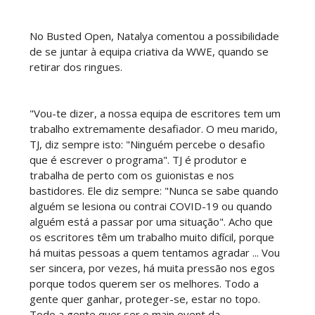
No Busted Open, Natalya comentou a possibilidade
WWE SummerSlam 2026 - Saturday
de se juntar à equipa criativa da WWE, quando se
Unknown
-
Aug 01 2026
retirar dos ringues.
"Vou-te dizer, a nossa equipa de escritores tem um
WWE Friday Night Smackdown 31 July 2026
trabalho extremamente desafiador. O meu marido,
Unknown
-
Aug 01 2026
TJ, diz sempre isto: "Ninguém percebe o desafio
que é escrever o programa". TJ é produtor e
trabalha de perto com os guionistas e nos
bastidores. Ele diz sempre: "Nunca se sabe quando
TNA iMPACT Wrestling 30 July 2026
alguém se lesiona ou contrai COVID-19 ou quando
Unknown
-
Jul 31 2026
alguém está a passar por uma situação". Acho que
os escritores têm um trabalho muito difícil, porque
há muitas pessoas a quem tentamos agradar ... Vou
ser sincera, por vezes, há muita pressão nos egos
AEW Dynamite 29JUL26
porque todos querem ser os melhores. Todo a
Unknown
-
Jul 30 2026
gente quer ganhar, proteger-se, estar no topo.
Todo a gente quer ser o main event da