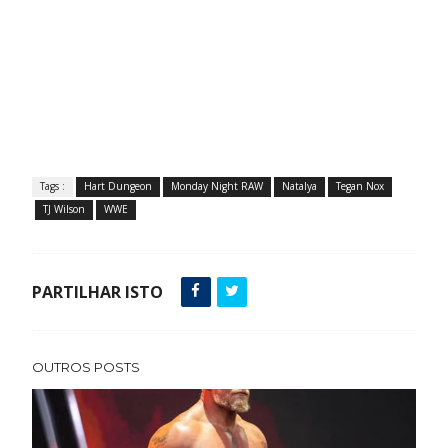
Tags :
Hart Dungeon
Monday Night RAW
Natalya
Tegan Nox
TJ Wilson
WWE
PARTILHAR ISTO
OUTROS POSTS