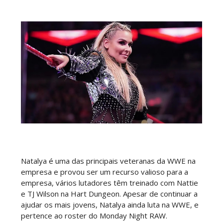
WWE SummerSlam 2026 - Sunday
Unknown
-
Aug 02 2026
WWE Main Event, July 30, 2026
Unknown
-
Aug 02 2026
Lucha Libre AAA: Verano De Escándalo 2026 -
Semana 2
Natalya é uma das principais veteranas da WWE na
Unknown
-
Aug 02 2026
empresa e provou ser um recurso valioso para a
empresa, vários lutadores têm treinado com Nattie
e TJ Wilson na Hart Dungeon. Apesar de continuar a
Semana em Sexyness No.52
ajudar os mais jovens, Natalya ainda luta na WWE, e
SCSA867
-
Aug 02 2026
pertence ao roster do Monday Night RAW.